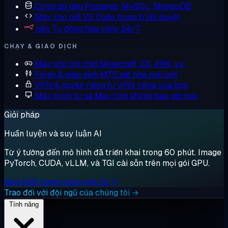
Cơ sở dữ liệu
Postgres, MySQL, MongoDB
Máy chủ mã
VS Code trong trình duyệt
n8n
Tự động hóa chạy 24/7
CHẠY & GIAO DỊCH
Máy chủ trò chơi
Minecraft, CS, ARK, v.v.
Forex & giao dịch
MT5 sát nhà môi giới
VPN & quyền riêng tư
VPN riêng của bạn
Máy trạm từ xa
Máy tính không bao giờ ngủ
Giải pháp
Huấn luyện và suy luận AI
Từ ý tưởng đến mô hình đã triển khai trong 60 phút. Image
PyTorch, CUDA, vLLM, và TGI cài sẵn trên mọi gói GPU.
Xem khối lượng công việc AI →
Trao đổi với đội ngũ của chúng tôi →
Tính năng