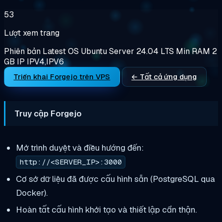
53
Lượt xem trang
Phiên bản
Latest
OS
Ubuntu Server 24.04 LTS
Min RAM
2
GB
IP
IPV4,IPV6
Triển khai Forgejo trên VPS
← Tất cả ứng dụng
Truy cập Forgejo
Mở trình duyệt và điều hướng đến:
http://<SERVER_IP>:3000
Cơ sở dữ liệu đã được cấu hình sẵn (PostgreSQL qua
Docker).
Hoàn tất cấu hình khởi tạo và thiết lập cẩn thận.