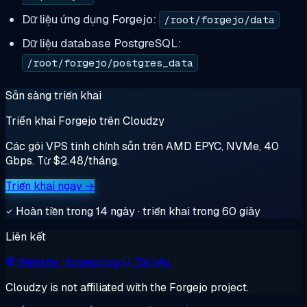
Dữ liệu ứng dụng Forgejo:
/root/forgejo/data
Dữ liệu database PostgreSQL:
/root/forgejo/postgres_data
Sẵn sàng triển khai
Triển khai Forgejo trên Cloudzy
Các gói VPS tinh chỉnh sẵn trên AMD EPYC, NVMe, 40
Gbps. Từ $2.48/tháng.
Triển khai ngay →
Hoàn tiền trong 14 ngày · triển khai trong 60 giây
Liên kết
Website
· forgejo.org
Tài liệu
Cloudzy is not affiliated with the Forgejo project.