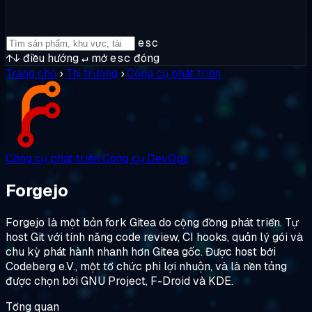
esc
↑↓
điều hướng
↵
mở
esc
đóng
Trang chủ
›
Thị trường
›
Công cụ phát triển
Công cụ phát triển
Công cụ DevOps
Forgejo
Forgejo là một bản fork Gitea do cộng đồng phát triển. Tự
host Git với tính năng code review, CI hooks, quản lý gói và
chu kỳ phát hành nhanh hơn Gitea gốc. Được host bởi
Codeberg e.V., một tổ chức phi lợi nhuận, và là nền tảng
được chọn bởi GNU Project, F-Droid và KDE.
Tổng quan