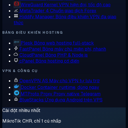
WireGuard
Kernel VPN hiện đại, tốc độ cao
MetaTrader 4
Chuẩn giao dịch Forex
Hiddify Manager
Bảng điều khiển VPN đa giao
thức
BẢNG ĐIỀU KHIỂN HOSTING
Plesk
Bảng web hosting full-stack
FastPanel
Bảng máy chủ miễn phí, nhanh
CloudPanel
Bảng PHP & Node.js
cPanel
Bảng hosting cổ điển
VPN & CÔNG CỤ
OpenVPN AS
Máy chủ VPN tự lưu trữ
Docker
Container runtime, dùng ngay
MTProto Proxy
Proxy native Telegram
BlueStacks
Ứng dụng Android trên VPS
Cài đặt nhiều nhất
MikroTik CHR, chỉ 1 cú nhấp