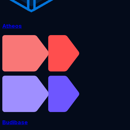
Atheos
Budibase