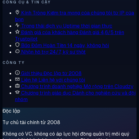
CÔNG CỤ & TIN CẬY
Kính Tròng
Kiểm tra mạng của chúng tôi từ IP của
bạn
Trạng thái dịch vụ
Uptime thời gian thực
Đánh giá của khách hàng
Đánh giá 4,6/5 trên
Trustpilot
Bảo Đảm Hoàn Tiền
14 ngày, không hỏi
Nhận hỗ trợ
24/7, kỹ sư thật
CÔNG TY
Giới thiệu
Độc lập từ 2008
Liên hệ
Liên hệ với chúng tôi
Chương trình doanh nghiệp
Mở rộng trên Cloudzy
Chương trình giáo dục
Dành cho nghiên cứu và đội
nhóm
Độc lập
Tự chủ tài chính từ 2008
Không có VC, không có áp lực hội đồng quản trị mỗi quý