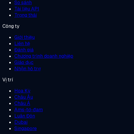
So sánh
Tài liệu API
Trạng thái
Công ty
Giới thiệu
Liên hệ
Đánh giá
Chương trình doanh nghiệp
Giáo dục
Nhận hỗ trợ
Vị trí
Hoa Kỳ
Châu Âu
Châu Á
Ams-tơ-đam
Luân Đôn
Dubai
Singapore