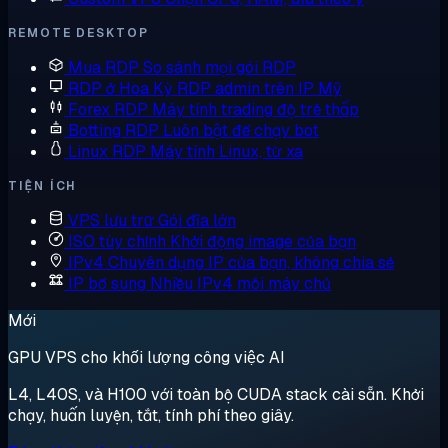
REMOTE DESKTOP
Mua RDP
So sánh mọi gói RDP
RDP ở Hoa Kỳ
RDP admin trên IP Mỹ
Forex RDP
Máy tính trading độ trễ thấp
Botting RDP
Luôn bật để chạy bot
Linux RDP
Máy tính Linux, từ xa
TIỆN ÍCH
VPS lưu trữ
Gói đĩa lớn
ISO tùy chỉnh
Khởi động image của bạn
IPv4 Chuyên dụng
IP của bạn, không chia sẻ
IP bổ sung
Nhiều IPv4 mỗi máy chủ
Mới
GPU VPS cho khối lượng công việc AI
L4, L40S, và H100 với toàn bộ CUDA stack cài sẵn. Khởi
chạy, huấn luyện, tắt, tính phí theo giây.