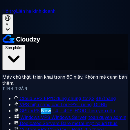
Hỗ trợ
Liên hệ kinh doanh
VI
Sản phẩm
Máy chủ thật, triển khai trong 60 giây. Không mê cung bán
thêm.
TÍNH TOÁN
Cloud VPS
EPYC dùng chung, từ $2,48/tháng
VPS hiệu năng cao
Lõi EPYC riêng, DDR5
GPU VPS
New
L4, L40S, H100 theo yêu cầu
Windows VPS
Windows Server, toàn quyền admin
Dedicated Servers
Bare metal một người thuê
Custom VPS
Chọn CPU, RAM, đĩa theo ý