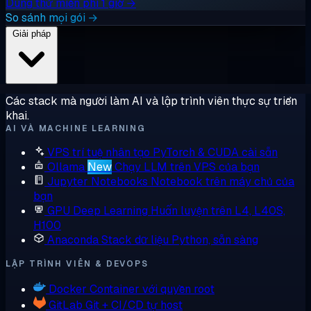
Dùng thử miễn phí 1 giờ →
So sánh mọi gói →
Giải pháp
Các stack mà người làm AI và lập trình viên thực sự triển
khai.
AI VÀ MACHINE LEARNING
VPS trí tuệ nhân tạo
PyTorch & CUDA cài sẵn
Ollama
New
Chạy LLM trên VPS của bạn
Jupyter Notebooks
Notebook trên máy chủ của
bạn
GPU Deep Learning
Huấn luyện trên L4, L40S,
H100
Anaconda
Stack dữ liệu Python, sẵn sàng
LẬP TRÌNH VIÊN & DEVOPS
Docker
Container với quyền root
GitLab
Git + CI/CD tự host