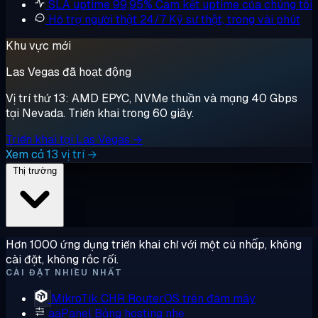
SLA uptime 99,95%
Cam kết uptime của chúng tôi
Hỗ trợ người thật 24/7
Kỹ sư thật, trong vài phút
Khu vực mới
Las Vegas đã hoạt động
Vị trí thứ 13: AMD EPYC, NVMe thuần và mạng 40 Gbps
tại Nevada. Triển khai trong 60 giây.
Triển khai tại Las Vegas →
Xem cả 13 vị trí →
Thị trường
Hơn 1000 ứng dụng triển khai chỉ với một cú nhấp, không
cài đặt, không rắc rối.
CÀI ĐẶT NHIỀU NHẤT
MikroTik CHR
RouterOS trên đám mây
aaPanel
Bảng hosting nhẹ