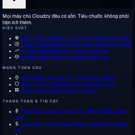
Mọi máy chủ Cloudzy đều có sẵn. Tiêu chuẩn, không phải
tiện ích thêm.
HIỆU SUẤT
AMD EPYC + DDR5
Lõi và bộ nhớ thế hệ mới nhất
Lưu trữ NVMe thuần
Không bao giờ dùng đĩa quay
10 Gbps Bandwidth
Gói thông lượng cao
Ảo hóa KVM
Cách ly phần cứng thực sự
MẠNG TOÀN CẦU
13 Địa điểm
Bắc Mỹ, EU, Trung Đông, APAC
Bảo vệ DDoS
Tích hợp giảm thiểu tấn công
IPv6 + IPv4 riêng
v6 gốc, v4 riêng
THANH TOÁN & TIN CẬY
Thanh toán bằng crypto
BTC, XMR, USDT và hơn
nữa
Hoàn tiền trong 14 ngày
Hoàn tiền đầy đủ, không
hỏi