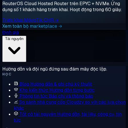
RouterOS Cloud Hosted Router trên EPYC + NVMe. Ứng
dụng số 1 khách hàng triển khai. Hoạt động trong 60 giây.
Triển khai MikroTik CHR →
Xem toàn bộ marketplace →
Định giá
Tài nguyên
Hướng dẫn và đội ngũ đứng sau đám mây độc lập.
HỌC
Blog
Hướng dẫn & ghi chú kỹ thuật
Kho kiến thức
Hướng dẫn từng bước
Phòng tin tức
Báo chí và thông báo
So sánh nhà cung cấp
Cloudzy so với các lựa chọn
khác
Tất cả tài nguyên
Hướng dẫn, tài liệu, công cụ, tin
tức