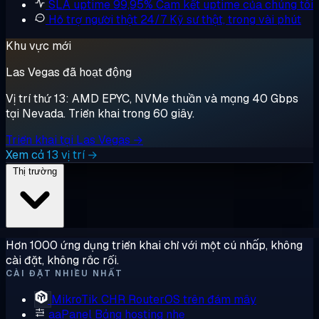
SLA uptime 99,95%
Cam kết uptime của chúng tôi
Hỗ trợ người thật 24/7
Kỹ sư thật, trong vài phút
Khu vực mới
Las Vegas đã hoạt động
Vị trí thứ 13: AMD EPYC, NVMe thuần và mạng 40 Gbps
tại Nevada. Triển khai trong 60 giây.
Triển khai tại Las Vegas →
Xem cả 13 vị trí →
Thị trường
Hơn 1000 ứng dụng triển khai chỉ với một cú nhấp, không
cài đặt, không rắc rối.
CÀI ĐẶT NHIỀU NHẤT
MikroTik CHR
RouterOS trên đám mây
aaPanel
Bảng hosting nhẹ