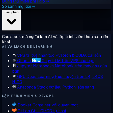
Dùng thử miễn phí 1 giờ →
So sánh mọi gói →
Giải pháp
Các stack mà người làm AI và lập trình viên thực sự triển
khai.
AI VÀ MACHINE LEARNING
VPS trí tuệ nhân tạo
PyTorch & CUDA cài sẵn
Ollama
New
Chạy LLM trên VPS của bạn
Jupyter Notebooks
Notebook trên máy chủ của
bạn
GPU Deep Learning
Huấn luyện trên L4, L40S,
H100
Anaconda
Stack dữ liệu Python, sẵn sàng
LẬP TRÌNH VIÊN & DEVOPS
Docker
Container với quyền root
GitLab
Git + CI/CD tự host