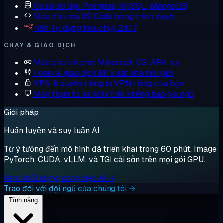
Cơ sở dữ liệu
Postgres, MySQL, MongoDB
Máy chủ mã
VS Code trong trình duyệt
n8n
Tự động hóa chạy 24/7
CHẠY & GIAO DỊCH
Máy chủ trò chơi
Minecraft, CS, ARK, v.v.
Forex & giao dịch
MT5 sát nhà môi giới
VPN & quyền riêng tư
VPN riêng của bạn
Máy trạm từ xa
Máy tính không bao giờ ngủ
Giải pháp
Huấn luyện và suy luận AI
Từ ý tưởng đến mô hình đã triển khai trong 60 phút. Image
PyTorch, CUDA, vLLM, và TGI cài sẵn trên mọi gói GPU.
Xem khối lượng công việc AI →
Trao đổi với đội ngũ của chúng tôi →
Tính năng