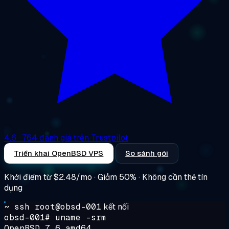
4.6
· 764 đánh giá trên Trustpilot
Triển khai OpenBSD VPS
So sánh gói
Khởi điểm từ
$2.48/mo
· Giảm 50% · Không cần thẻ tín
dụng
~ ssh root@obsd-001
kết nối
obsd-001#
uname -srm
OpenBSD 7.6 amd64