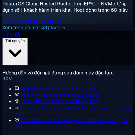
RouterOS Cloud Hosted Router trên EPYC + NVMe. Ứng
dụng số 1 khách hàng triển khai. Hoạt động trong 60 giây.
Triển khai MikroTik CHR →
Xem toàn bộ marketplace →
Định giá
Tài nguyên
Hướng dẫn và đội ngũ đứng sau đám mây độc lập.
HỌC
Blog
Hướng dẫn & ghi chú kỹ thuật
Kho kiến thức
Hướng dẫn từng bước
Phòng tin tức
Báo chí và thông báo
So sánh nhà cung cấp
Cloudzy so với các lựa chọn
khác
Tất cả tài nguyên
Hướng dẫn, tài liệu, công cụ, tin
tức