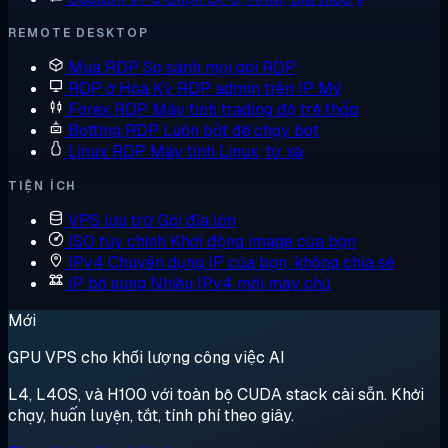
REMOTE DESKTOP
Mua RDP
So sánh mọi gói RDP
RDP ở Hoa Kỳ
RDP admin trên IP Mỹ
Forex RDP
Máy tính trading độ trễ thấp
Botting RDP
Luôn bật để chạy bot
Linux RDP
Máy tính Linux, từ xa
TIỆN ÍCH
VPS lưu trữ
Gói đĩa lớn
ISO tùy chỉnh
Khởi động image của bạn
IPv4 Chuyên dụng
IP của bạn, không chia sẻ
IP bổ sung
Nhiều IPv4 mỗi máy chủ
Mới
GPU VPS cho khối lượng công việc AI
L4, L40S, và H100 với toàn bộ CUDA stack cài sẵn. Khởi
chạy, huấn luyện, tắt, tính phí theo giây.