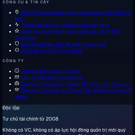
CÔNG CỤ & TIN CẬY
Kính Tròng
Kiểm tra mạng của chúng tôi từ IP của
bạn
Trạng thái dịch vụ
Uptime thời gian thực
Đánh giá của khách hàng
Đánh giá 4,6/5 trên
Trustpilot
Bảo Đảm Hoàn Tiền
14 ngày, không hỏi
Nhận hỗ trợ
24/7, kỹ sư thật
CÔNG TY
Giới thiệu
Độc lập từ 2008
Liên hệ
Liên hệ với chúng tôi
Chương trình doanh nghiệp
Mở rộng trên Cloudzy
Chương trình giáo dục
Dành cho nghiên cứu và đội
nhóm
Độc lập
Tự chủ tài chính từ 2008
Không có VC, không có áp lực hội đồng quản trị mỗi quý