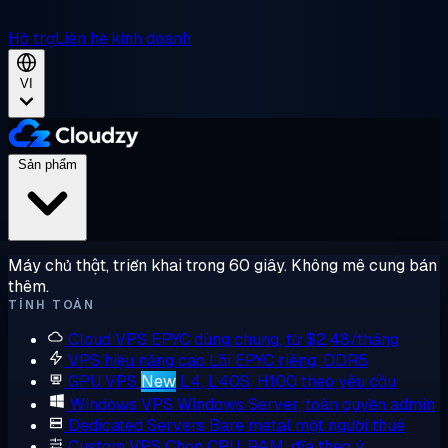
Hỗ trợ
Liên hệ kinh doanh
VI
Sản phẩm
Máy chủ thật, triển khai trong 60 giây. Không mê cung bán
thêm.
TÍNH TOÁN
Cloud VPS
EPYC dùng chung, từ $2,48/tháng
VPS hiệu năng cao
Lõi EPYC riêng, DDR5
GPU VPS
New
L4, L40S, H100 theo yêu cầu
Windows VPS
Windows Server, toàn quyền admin
Dedicated Servers
Bare metal một người thuê
Custom VPS
Chọn CPU, RAM, đĩa theo ý