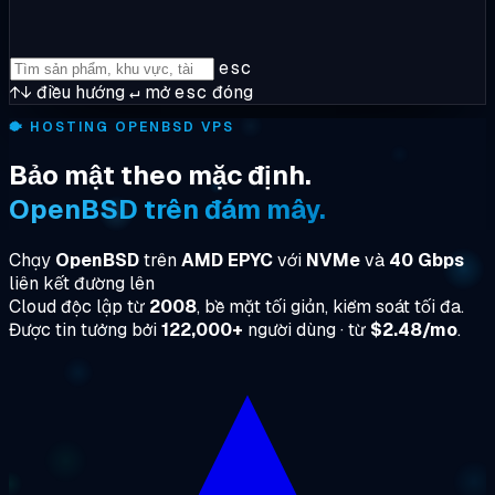
esc
↑↓
điều hướng
↵
mở
esc
đóng
🐡
HOSTING OPENBSD VPS
Bảo mật theo mặc định.
OpenBSD trên đám mây.
Chạy
OpenBSD
trên
AMD EPYC
với
NVMe
và
40 Gbps
liên kết đường lên
Cloud độc lập từ
2008
, bề mặt tối giản, kiểm soát tối đa.
Được tin tưởng bởi
122,000+
người dùng · từ
$2.48/mo
.