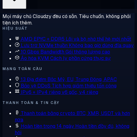
Mọi máy chủ Cloudzy đều có sẵn. Tiêu chuẩn, không phải
tiện ích thêm.
HIỆU SUẤT
AMD EPYC + DDR5
Lõi và bộ nhớ thế hệ mới nhất
Lưu trữ NVMe thuần
Không bao giờ dùng đĩa quay
10 Gbps Bandwidth
Gói thông lượng cao
Ảo hóa KVM
Cách ly phần cứng thực sự
MẠNG TOÀN CẦU
13 Địa điểm
Bắc Mỹ, EU, Trung Đông, APAC
Bảo vệ DDoS
Tích hợp giảm thiểu tấn công
IPv6 + IPv4 riêng
v6 gốc, v4 riêng
THANH TOÁN & TIN CẬY
Thanh toán bằng crypto
BTC, XMR, USDT và hơn
nữa
Hoàn tiền trong 14 ngày
Hoàn tiền đầy đủ, không
hỏi