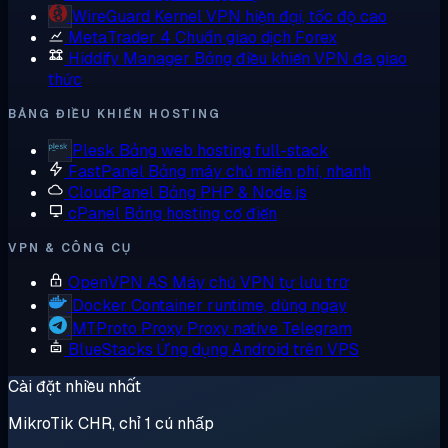
WireGuard
Kernel VPN hiện đại, tốc độ cao
MetaTrader 4
Chuẩn giao dịch Forex
Hiddify Manager
Bảng điều khiển VPN đa giao
thức
BẢNG ĐIỀU KHIỂN HOSTING
Plesk
Bảng web hosting full-stack
FastPanel
Bảng máy chủ miễn phí, nhanh
CloudPanel
Bảng PHP & Node.js
cPanel
Bảng hosting cổ điển
VPN & CÔNG CỤ
OpenVPN AS
Máy chủ VPN tự lưu trữ
Docker
Container runtime, dùng ngay
MTProto Proxy
Proxy native Telegram
BlueStacks
Ứng dụng Android trên VPS
Cài đặt nhiều nhất
MikroTik CHR, chỉ 1 cú nhấp