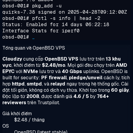
obsd-001#
pkg_add -u
quirks-7.38 signed on 2025-04-28T09:12:00Z
obsd-001#
pfctl -s info | head -2
Status: Enabled for 14 days 06:22:18
Interface Stats for iperf0
obsd-001#
_
Tổng quan về OpenBSD VPS
Cloudzy
cung cấp
OpenBSD VPS
lưu trữ trên
13 khu
vực
, khởi điểm từ
$2.48/mo
. Mọi gói đều chạy trên
AMD
EPYC
với
NVMe
lưu trữ và
40 Gbps
uplinks. OpenBSD is
built for security:
PF firewall
,
pledge/unveil
cách ly, tích
hợp
httpd
,
smtpd
, và
relayd
ngay trong hệ thống gốc. Cài
đặt tối giản, không có dịch vụ thừa. Khởi tạo trong
60 giây
.
Độc lập từ
2008
, được đánh giá
4.6 / 5
by
764+
reviewers
trên Trustpilot.
Giá khởi điểm
$2.48 / tháng
OS
OpenBSD (latest stable)