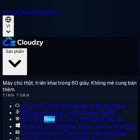
Hỗ trợ
Liên hệ kinh doanh
VI
Sản phẩm
Máy chủ thật, triển khai trong 60 giây. Không mê cung bán
thêm.
TÍNH TOÁN
Cloud VPS
EPYC dùng chung, từ $2,48/tháng
VPS hiệu năng cao
Lõi EPYC riêng, DDR5
GPU VPS
New
L4, L40S, H100 theo yêu cầu
Windows VPS
Windows Server, toàn quyền admin
Dedicated Servers
Bare metal một người thuê
Custom VPS
Chọn CPU, RAM, đĩa theo ý