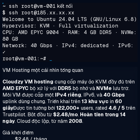
~ ssh root@vm-001
kết nối
$ ssh root@185.xx.xx.xx
Welcome to Ubuntu 24.04 LTS (GNU/Linux 6.8)
Hypervisor: KVM · Full virtualization
CPU: AMD EPYC 9004 · RAM: 4 GB DDR5 · NVMe:
80 GB
Network: 40 Gbps · IPv4: dedicated · IPv6:
✓
root@vm-001:~#
_
VM Hosting một cái nhìn tổng quan
Cloudzy VM hosting
cung cấp máy ảo KVM đầy đủ trên
AMD EPYC
bộ xử lý với
DDR5
bộ nhớ và
NVMe
lưu trữ.
Mỗi VM được cấp một
IPv4 riêng
, IPv6, và
40 Gbps
uplink dùng chung. Triển khai trên
13 khu vực
in
60
giây
Được tin tưởng bởi
122,000+
users, rated
4.6 / 5
trên
Trustpilot. Bắt đầu từ
$2.48/mo
.
Hoàn tiền trong 14
ngày
. Cloud độc lập, từ năm
2008
.
Giá khởi điểm
$2.48 / tháng