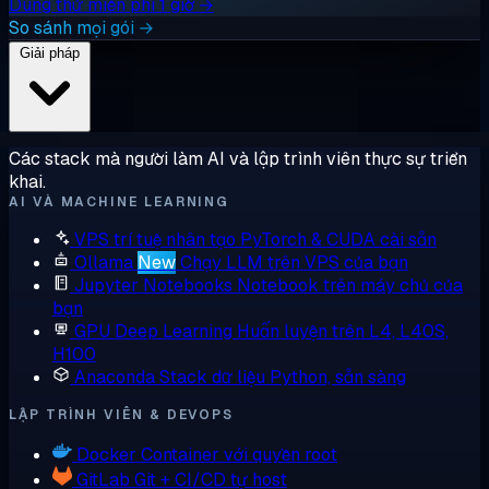
Dùng thử miễn phí 1 giờ →
So sánh mọi gói →
Giải pháp
Các stack mà người làm AI và lập trình viên thực sự triển
khai.
AI VÀ MACHINE LEARNING
VPS trí tuệ nhân tạo
PyTorch & CUDA cài sẵn
Ollama
New
Chạy LLM trên VPS của bạn
Jupyter Notebooks
Notebook trên máy chủ của
bạn
GPU Deep Learning
Huấn luyện trên L4, L40S,
H100
Anaconda
Stack dữ liệu Python, sẵn sàng
LẬP TRÌNH VIÊN & DEVOPS
Docker
Container với quyền root
GitLab
Git + CI/CD tự host