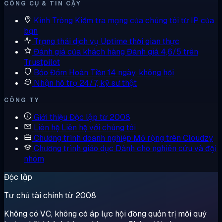
CÔNG CỤ & TIN CẬY
Kính Tròng
Kiểm tra mạng của chúng tôi từ IP của
bạn
Trạng thái dịch vụ
Uptime thời gian thực
Đánh giá của khách hàng
Đánh giá 4,6/5 trên
Trustpilot
Bảo Đảm Hoàn Tiền
14 ngày, không hỏi
Nhận hỗ trợ
24/7, kỹ sư thật
CÔNG TY
Giới thiệu
Độc lập từ 2008
Liên hệ
Liên hệ với chúng tôi
Chương trình doanh nghiệp
Mở rộng trên Cloudzy
Chương trình giáo dục
Dành cho nghiên cứu và đội
nhóm
Độc lập
Tự chủ tài chính từ 2008
Không có VC, không có áp lực hội đồng quản trị mỗi quý