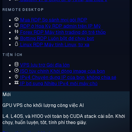
REMOTE DESKTOP
Mua RDP
So sánh mọi gói RDP
RDP ở Hoa Kỳ
RDP admin trên IP Mỹ
Forex RDP
Máy tính trading độ trễ thấp
Botting RDP
Luôn bật để chạy bot
Linux RDP
Máy tính Linux, từ xa
TIỆN ÍCH
VPS lưu trữ
Gói đĩa lớn
ISO tùy chỉnh
Khởi động image của bạn
IPv4 Chuyên dụng
IP của bạn, không chia sẻ
IP bổ sung
Nhiều IPv4 mỗi máy chủ
Mới
GPU VPS cho khối lượng công việc AI
L4, L40S, và H100 với toàn bộ CUDA stack cài sẵn. Khởi
chạy, huấn luyện, tắt, tính phí theo giây.