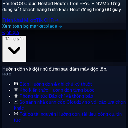
RouterOS Cloud Hosted Router trên EPYC + NVMe. Ứng
dụng số 1 khách hàng triển khai. Hoạt động trong 60 giây.
Triển khai MikroTik CHR →
Xem toàn bộ marketplace →
Định giá
Tài nguyên
Hướng dẫn và đội ngũ đứng sau đám mây độc lập.
HỌC
Blog
Hướng dẫn & ghi chú kỹ thuật
Kho kiến thức
Hướng dẫn từng bước
Phòng tin tức
Báo chí và thông báo
So sánh nhà cung cấp
Cloudzy so với các lựa chọn
khác
Tất cả tài nguyên
Hướng dẫn, tài liệu, công cụ, tin
tức