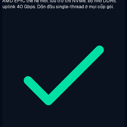
AMD EPYC thế hệ mới, lưu trữ chỉ NVMe, bộ nhớ DDR5,
uplink 40 Gbps. Dẫn đầu single-thread ở mọi cấp gói.