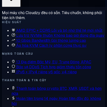
Mọi máy chủ Cloudzy đều có sẵn. Tiêu chuẩn, không phải
tiện ích thêm.
HIỆU SUẤT
AMD EPYC + DDR5
Lõi và bộ nhớ thế hệ mới nhất
Lưu trữ NVMe thuần
Không bao giờ dùng đĩa quay
10 Gbps Bandwidth
Gói thông lượng cao
Ảo hóa KVM
Cách ly phần cứng thực sự
MẠNG TOÀN CẦU
13 Địa điểm
Bắc Mỹ, EU, Trung Đông, APAC
Bảo vệ DDoS
Tích hợp giảm thiểu tấn công
IPv6 + IPv4 riêng
v6 gốc, v4 riêng
THANH TOÁN & TIN CẬY
Thanh toán bằng crypto
BTC, XMR, USDT và hơn
nữa
Hoàn tiền trong 14 ngày
Hoàn tiền đầy đủ, không
hỏi