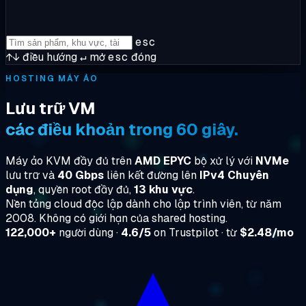
esc
↑↓
điều hướng
↵
mở
esc
đóng
HOSTING MÁY ẢO
Lưu trữ VM
các điều khoản trong 60 giây.
Máy ảo KVM đầy đủ trên
AMD EPYC
bộ xử lý với
NVMe
lưu trữ và
40 Gbps
liên kết đường lên
IPv4 Chuyên
dụng
, quyền root đầy đủ,
13 khu vực
.
Nền tảng cloud độc lập dành cho lập trình viên, từ năm
2008. Không có giới hạn của shared hosting.
122,000+
người dùng ·
4.6/5
on Trustpilot · từ
$2.48/mo