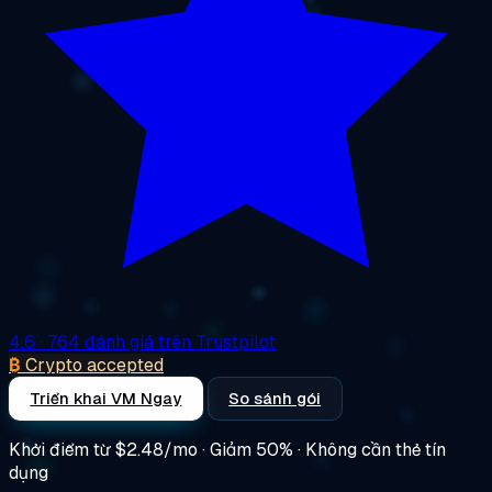
4.6
· 764 đánh giá trên Trustpilot
₿
Crypto accepted
Triển khai VM Ngay
So sánh gói
Khởi điểm từ
$2.48/mo
· Giảm 50% · Không cần thẻ tín
dụng