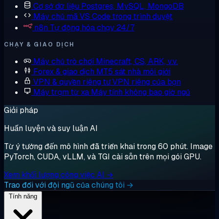
Cơ sở dữ liệu
Postgres, MySQL, MongoDB
Máy chủ mã
VS Code trong trình duyệt
n8n
Tự động hóa chạy 24/7
CHẠY & GIAO DỊCH
Máy chủ trò chơi
Minecraft, CS, ARK, v.v.
Forex & giao dịch
MT5 sát nhà môi giới
VPN & quyền riêng tư
VPN riêng của bạn
Máy trạm từ xa
Máy tính không bao giờ ngủ
Giải pháp
Huấn luyện và suy luận AI
Từ ý tưởng đến mô hình đã triển khai trong 60 phút. Image
PyTorch, CUDA, vLLM, và TGI cài sẵn trên mọi gói GPU.
Xem khối lượng công việc AI →
Trao đổi với đội ngũ của chúng tôi →
Tính năng