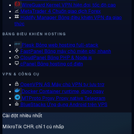
WireGuard
Kernel VPN hiện đại, tốc độ cao
MetaTrader 4
Chuẩn giao dịch Forex
Hiddify Manager
Bảng điều khiển VPN đa giao
thức
BẢNG ĐIỀU KHIỂN HOSTING
Plesk
Bảng web hosting full-stack
FastPanel
Bảng máy chủ miễn phí, nhanh
CloudPanel
Bảng PHP & Node.js
cPanel
Bảng hosting cổ điển
VPN & CÔNG CỤ
OpenVPN AS
Máy chủ VPN tự lưu trữ
Docker
Container runtime, dùng ngay
MTProto Proxy
Proxy native Telegram
BlueStacks
Ứng dụng Android trên VPS
Cài đặt nhiều nhất
MikroTik CHR, chỉ 1 cú nhấp