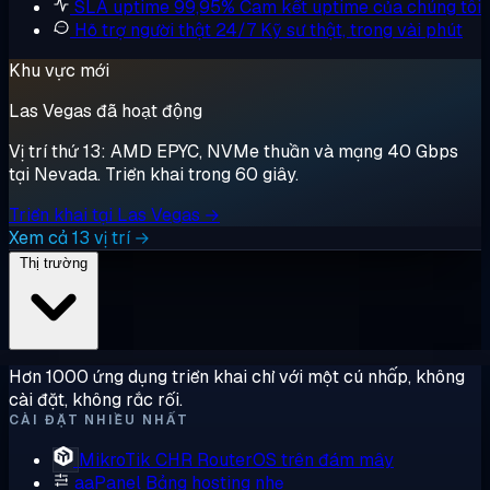
SLA uptime 99,95%
Cam kết uptime của chúng tôi
Hỗ trợ người thật 24/7
Kỹ sư thật, trong vài phút
Khu vực mới
Las Vegas đã hoạt động
Vị trí thứ 13: AMD EPYC, NVMe thuần và mạng 40 Gbps
tại Nevada. Triển khai trong 60 giây.
Triển khai tại Las Vegas →
Xem cả 13 vị trí →
Thị trường
Hơn 1000 ứng dụng triển khai chỉ với một cú nhấp, không
cài đặt, không rắc rối.
CÀI ĐẶT NHIỀU NHẤT
MikroTik CHR
RouterOS trên đám mây
aaPanel
Bảng hosting nhẹ