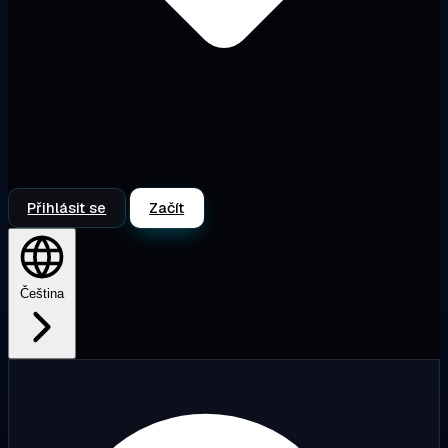
Přihlásit se
Začít
Čeština