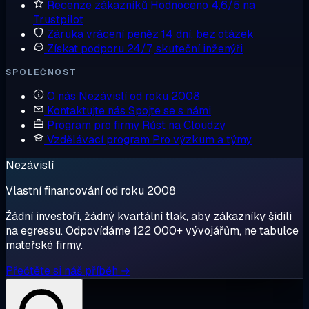
Recenze zákazníků
Hodnoceno 4,6/5 na
Trustpilot
Záruka vrácení peněz
14 dní, bez otázek
Získat podporu
24/7, skuteční inženýři
SPOLEČNOST
O nás
Nezávislí od roku 2008
Kontaktujte nás
Spojte se s námi
Program pro firmy
Růst na Cloudzy
Vzdělávací program
Pro výzkum a týmy
Nezávislí
Vlastní financování od roku 2008
Žádní investoři, žádný kvartální tlak, aby zákazníky šidili
na egressu. Odpovídáme 122 000+ vývojářům, ne tabulce
mateřské firmy.
Přečtěte si náš příběh →