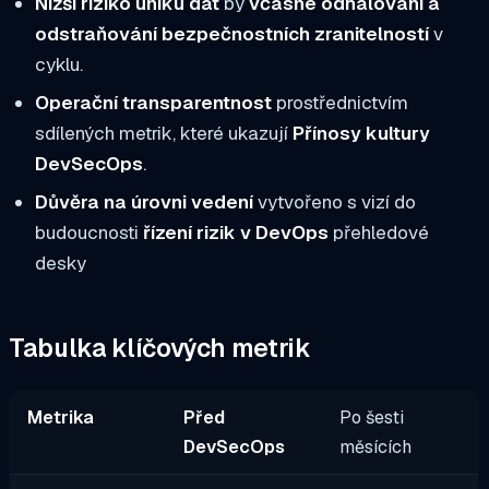
Nižší riziko úniku dat
by
včasné odhalování a
odstraňování bezpečnostních zranitelností
v
cyklu.
Operační transparentnost
prostřednictvím
sdílených metrik, které ukazují
Přínosy kultury
DevSecOps
.
Důvěra na úrovni vedení
vytvořeno s vizí do
budoucnosti
řízení rizik v DevOps
přehledové
desky
Tabulka klíčových metrik
Metrika
Před
Po šesti
DevSecOps
měsících