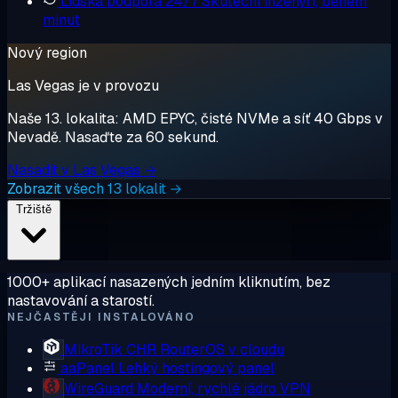
Lidská podpora 24/7
Skuteční inženýři, během
minut
Nový region
Las Vegas je v provozu
Naše 13. lokalita: AMD EPYC, čisté NVMe a síť 40 Gbps v
Nevadě. Nasaďte za 60 sekund.
Nasadit v Las Vegas →
Zobrazit všech 13 lokalit →
Tržiště
1000+ aplikací nasazených jedním kliknutím, bez
nastavování a starostí.
NEJČASTĚJI INSTALOVÁNO
MikroTik CHR
RouterOS v cloudu
aaPanel
Lehký hostingový panel
WireGuard
Moderní, rychlé jádro VPN