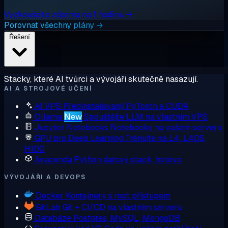
Vyzkoušejte zdarma na 1 hodinu →
Porovnat všechny plány →
Řešení
Stacky, které AI tvůrci a vývojáři skutečně nasazují.
AI A STROJOVÉ UČENÍ
AI VPS
Předinstalovaný PyTorch a CUDA
Ollama
New
Spouštějte LLM na vlastním VPS
Jupyter Notebooks
Notebooky na vašem serveru
GPU pro Deep Learning
Trénujte na L4, L40S,
H100
Anaconda
Python datový stack, hotovo
VÝVOJÁŘI A DEVOPS
Docker
Kontejnery s root přístupem
GitLab
Git + CI/CD na vlastním serveru
Databáze
Postgres, MySQL, MongoDB