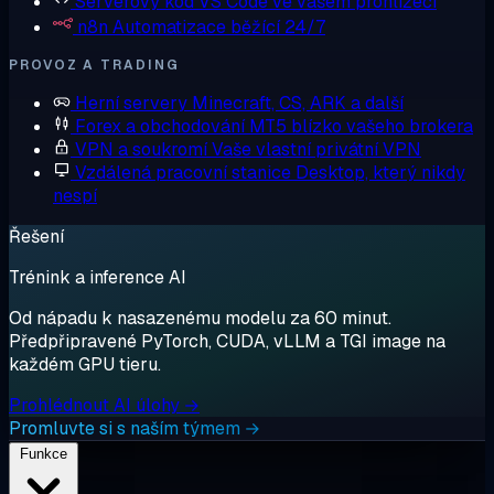
Serverový kód
VS Code ve vašem prohlížeči
n8n
Automatizace běžící 24/7
PROVOZ A TRADING
Herní servery
Minecraft, CS, ARK a další
Forex a obchodování
MT5 blízko vašeho brokera
VPN a soukromí
Vaše vlastní privátní VPN
Vzdálená pracovní stanice
Desktop, který nikdy
nespí
Řešení
Trénink a inference AI
Od nápadu k nasazenému modelu za 60 minut.
Předpřipravené PyTorch, CUDA, vLLM a TGI image na
každém GPU tieru.
Prohlédnout AI úlohy →
Promluvte si s naším týmem →
Funkce