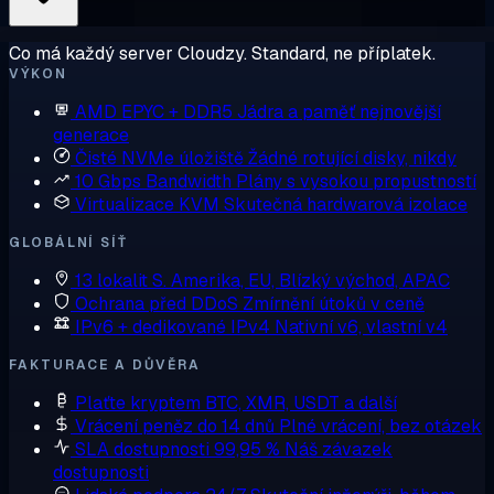
Co má každý server Cloudzy. Standard, ne příplatek.
VÝKON
AMD EPYC + DDR5
Jádra a paměť nejnovější
generace
Čisté NVMe úložiště
Žádné rotující disky, nikdy
10 Gbps Bandwidth
Plány s vysokou propustností
Virtualizace KVM
Skutečná hardwarová izolace
GLOBÁLNÍ SÍŤ
13 lokalit
S. Amerika, EU, Blízký východ, APAC
Ochrana před DDoS
Zmírnění útoků v ceně
IPv6 + dedikované IPv4
Nativní v6, vlastní v4
FAKTURACE A DŮVĚRA
Plaťte kryptem
BTC, XMR, USDT a další
Vrácení peněz do 14 dnů
Plné vrácení, bez otázek
SLA dostupnosti 99,95 %
Náš závazek
dostupnosti