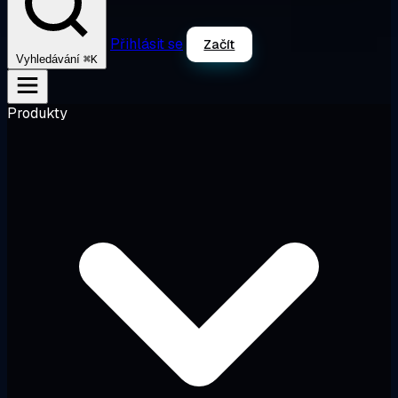
Přihlásit se
Začít
⌘K
Vyhledávání
Produkty