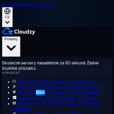
Podpora
Kontakt na obchod
CS
Produkty
Skutečné servery nasaditelné za 60 sekund. Žádné
bludiště příplatků.
VÝPOČET
Cloud VPS
Sdílený EPYC, od 2,48 $/měs
Výkonný VPS
Dedikovaná jádra EPYC, DDR5
GPU VPS
New
L4, L40S, H100 na vyžádání
Windows VPS
Windows Server, plný admin
Dedikované servery
Bare metal pro jednoho
zákazníka