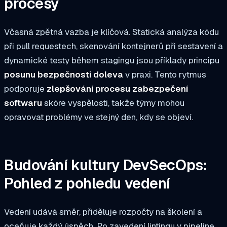
procesy
Včasná zpětná vazba je klíčová. Statická analýza kódu
při pull requestech, skenování kontejnerů při sestavení a
dynamické testy během stagingu jsou příklady principu
posunu bezpečnosti doleva
v praxi. Tento rytmus
podporuje
zlepšování procesu zabezpečení
softwaru
skóre vyspělosti, takže týmy mohou
opravovat problémy ve stejný den, kdy se objeví.
Budování kultury DevSecOps:
Pohled z pohledu vedení
Vedení udává směr, přiděluje rozpočty na školení a
oceňuje každý úspěch. Po zavedení lintingu v pipeline