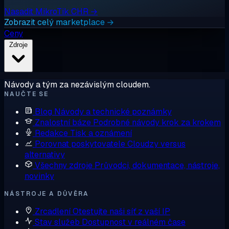
Nasadit MikroTik CHR →
Zobrazit celý marketplace →
Ceny
Zdroje
Návody a tým za nezávislým cloudem.
NAUČTE SE
Blog
Návody a technické poznámky
Znalostní báze
Podrobné návody krok za krokem
Redakce
Tisk a oznámení
Porovnat poskytovatele
Cloudzy versus
alternativy
Všechny zdroje
Průvodci, dokumentace, nástroje,
novinky
NÁSTROJE A DŮVĚRA
Zrcadlení
Otestujte naši síť z vaší IP
Stav služeb
Dostupnost v reálném čase