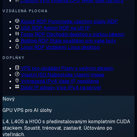
Custom VPS
Vyberte CPU, RAM, disk na míru
VZDÁLENÁ PLOCHA
Koupit RDP
Porovnejte všechny plány RDP
USA RDP
Admin RDP na US IP
Forex RDP
Obchodní desktop s nízkou latencí
Botting RDP
Stále spuštěno pro vaše boty
Linux RDP
Vzdálený Linux desktop
DOPLŇKY
VPS pro ukládání
Plány s velkým diskem
Vlastní ISO
Nabootujte vlastní image
Vyhrazená IPv4
Vaše IP, nesdílená
Další IP adresy
Více IPv4 na server
Nový
GPU VPS pro AI úlohy
L4, L40S a H100 s předinstalovaným kompletním CUDA
stackem. Spustit, trénovat, zastavit. Účtováno po
vteřinách.