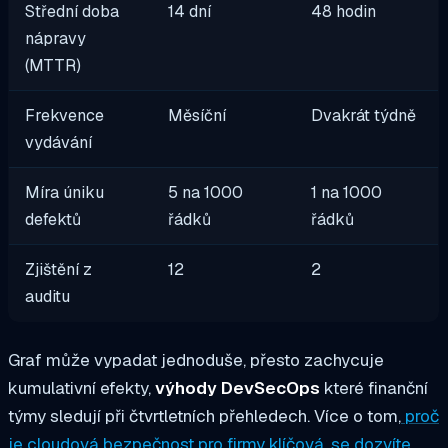
Střední doba
14 dní
48 hodin
nápravy
(MTTR)
Frekvence
Měsíční
Dvakrát týdně
vydávání
Míra úniku
5 na 1000
1 na 1000
defektů
řádků
řádků
Zjištění z
12
2
auditu
Graf může vypadat jednoduše, přesto zachycuje
kumulativní efekty,
výhody DevSecOps
které finanční
týmy sledují při čtvrtletních přehledech. Více o tom,
proč
je cloudová bezpečnost pro firmy klíčová, se dozvíte