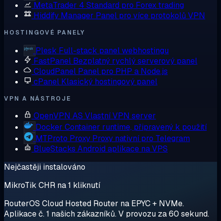
MetaTrader 4
Standard pro Forex trading
Hiddify Manager
Panel pro více protokolů VPN
HOSTINGOVÉ PANELY
Plesk
Full-stack panel webhostingu
FastPanel
Bezplatný rychlý serverový panel
CloudPanel
Panel pro PHP a Node.js
cPanel
Klasický hostingový panel
VPN A NÁSTROJE
OpenVPN AS
Vlastní VPN server
Docker
Container runtime, připravený k použití
MTProto Proxy
Proxy nativní pro Telegram
BlueStacks
Android aplikace na VPS
Nejčastěji instalováno
MikroTik CHR na 1 kliknutí
RouterOS Cloud Hosted Router na EPYC + NVMe.
Aplikace č. 1 našich zákazníků. V provozu za 60 sekund.