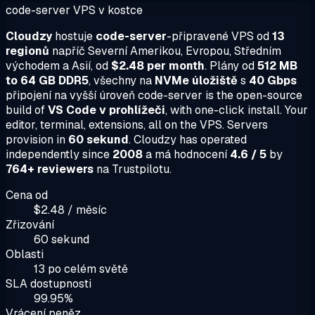
code-server VPS v kostce
Cloudzy
hostuje
code-server
-připravené VPS od
13
regionů
napříč Severní Amerikou, Evropou, Středním
východem a Asií, od
$2.48 per month
. Plány od
512 MB
to 64 GB DDR5
, všechny na
NVMe úložiště
s
40 Gbps
připojení na vyšší úroveň code-server is the open-source
build of
VS Code v prohlížeči
, with one-click install. Your
editor, terminal, extensions, all on the VPS. Servers
provision in
60 sekund
. Cloudzy has operated
independently since
2008
a má hodnocení
4.6 / 5
by
764+ reviewers
na Trustpilotu.
Cena od
$2.48 / měsíc
Zřizování
60 sekund
Oblasti
13 po celém světě
SLA dostupnosti
99.95%
Vrácení peněz