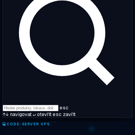
esc
↑↓
navigovat
↵
otevřít
esc
zavřít
💻
CODE-SERVER VPS