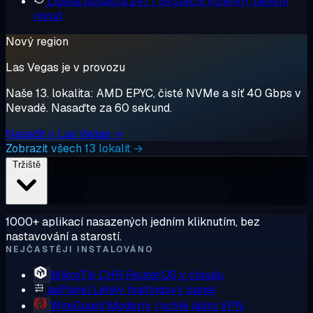
Lidská podpora 24/7
Skuteční inženýři, během
minut
Nový region
Las Vegas je v provozu
Naše 13. lokalita: AMD EPYC, čisté NVMe a síť 40 Gbps v
Nevadě. Nasaďte za 60 sekund.
Nasadit v Las Vegas →
Zobrazit všech 13 lokalit →
Tržiště
1000+ aplikací nasazených jedním kliknutím, bez
nastavování a starostí.
NEJČASTĚJI INSTALOVÁNO
MikroTik CHR
RouterOS v cloudu
aaPanel
Lehký hostingový panel
WireGuard
Moderní, rychlé jádro VPN