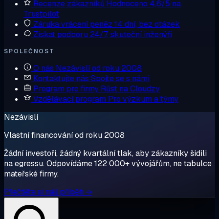
Recenze zákazníků
Hodnoceno 4,6/5 na
Trustpilot
Záruka vrácení peněz
14 dní, bez otázek
Získat podporu
24/7, skuteční inženýři
SPOLEČNOST
O nás
Nezávislí od roku 2008
Kontaktujte nás
Spojte se s námi
Program pro firmy
Růst na Cloudzy
Vzdělávací program
Pro výzkum a týmy
Nezávislí
Vlastní financování od roku 2008
Žádní investoři, žádný kvartální tlak, aby zákazníky šidili
na egressu. Odpovídáme 122 000+ vývojářům, ne tabulce
mateřské firmy.
Přečtěte si náš příběh →