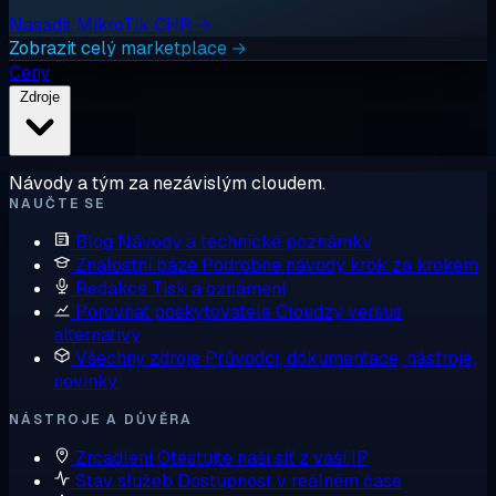
Nasadit MikroTik CHR →
Zobrazit celý marketplace →
Ceny
Zdroje
Návody a tým za nezávislým cloudem.
NAUČTE SE
Blog
Návody a technické poznámky
Znalostní báze
Podrobné návody krok za krokem
Redakce
Tisk a oznámení
Porovnat poskytovatele
Cloudzy versus
alternativy
Všechny zdroje
Průvodci, dokumentace, nástroje,
novinky
NÁSTROJE A DŮVĚRA
Zrcadlení
Otestujte naši síť z vaší IP
Stav služeb
Dostupnost v reálném čase