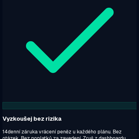
Vyzkoušej bez rizika
14denní záruka vrácení peněz u každého plánu. Bez
otázek. Bez poplatků za zavedení. Zruš z dashboardu