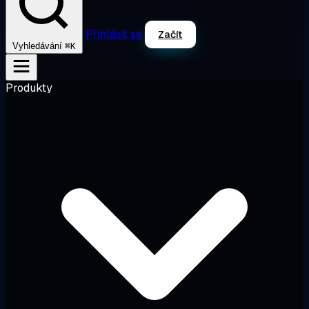
Přihlásit se
Začít
⌘K
Vyhledávání
Produkty