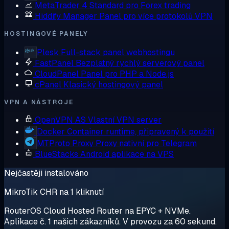
MetaTrader 4
Standard pro Forex trading
Hiddify Manager
Panel pro více protokolů VPN
HOSTINGOVÉ PANELY
Plesk
Full-stack panel webhostingu
FastPanel
Bezplatný rychlý serverový panel
CloudPanel
Panel pro PHP a Node.js
cPanel
Klasický hostingový panel
VPN A NÁSTROJE
OpenVPN AS
Vlastní VPN server
Docker
Container runtime, připravený k použití
MTProto Proxy
Proxy nativní pro Telegram
BlueStacks
Android aplikace na VPS
Nejčastěji instalováno
MikroTik CHR na 1 kliknutí
RouterOS Cloud Hosted Router na EPYC + NVMe.
Aplikace č. 1 našich zákazníků. V provozu za 60 sekund.