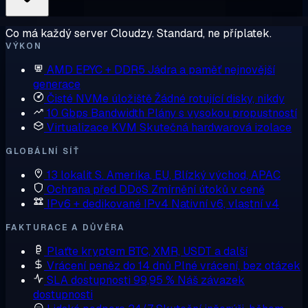
Co má každý server Cloudzy. Standard, ne příplatek.
VÝKON
AMD EPYC + DDR5
Jádra a paměť nejnovější
generace
Čisté NVMe úložiště
Žádné rotující disky, nikdy
10 Gbps Bandwidth
Plány s vysokou propustností
Virtualizace KVM
Skutečná hardwarová izolace
GLOBÁLNÍ SÍŤ
13 lokalit
S. Amerika, EU, Blízký východ, APAC
Ochrana před DDoS
Zmírnění útoků v ceně
IPv6 + dedikované IPv4
Nativní v6, vlastní v4
FAKTURACE A DŮVĚRA
Plaťte kryptem
BTC, XMR, USDT a další
Vrácení peněz do 14 dnů
Plné vrácení, bez otázek
SLA dostupnosti 99,95 %
Náš závazek
dostupnosti