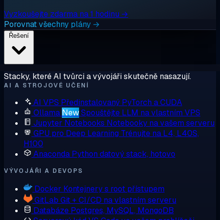
Vyzkoušejte zdarma na 1 hodinu →
Porovnat všechny plány →
Řešení
Stacky, které AI tvůrci a vývojáři skutečně nasazují.
AI A STROJOVÉ UČENÍ
AI VPS
Předinstalovaný PyTorch a CUDA
Ollama
New
Spouštějte LLM na vlastním VPS
Jupyter Notebooks
Notebooky na vašem serveru
GPU pro Deep Learning
Trénujte na L4, L40S,
H100
Anaconda
Python datový stack, hotovo
VÝVOJÁŘI A DEVOPS
Docker
Kontejnery s root přístupem
GitLab
Git + CI/CD na vlastním serveru
Databáze
Postgres, MySQL, MongoDB