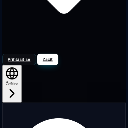
Přihlásit se
Začít
Čeština