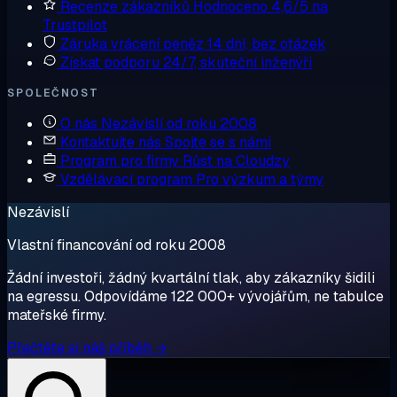
Recenze zákazníků
Hodnoceno 4,6/5 na
Trustpilot
Záruka vrácení peněz
14 dní, bez otázek
Získat podporu
24/7, skuteční inženýři
SPOLEČNOST
O nás
Nezávislí od roku 2008
Kontaktujte nás
Spojte se s námi
Program pro firmy
Růst na Cloudzy
Vzdělávací program
Pro výzkum a týmy
Nezávislí
Vlastní financování od roku 2008
Žádní investoři, žádný kvartální tlak, aby zákazníky šidili
na egressu. Odpovídáme 122 000+ vývojářům, ne tabulce
mateřské firmy.
Přečtěte si náš příběh →