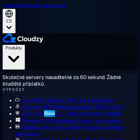
Podpora
Kontakt na obchod
CS
Produkty
Skutečné servery nasaditelné za 60 sekund. Žádné
bludiště příplatků.
VÝPOČET
Cloud VPS
Sdílený EPYC, od 2,48 $/měs
Výkonný VPS
Dedikovaná jádra EPYC, DDR5
GPU VPS
New
L4, L40S, H100 na vyžádání
Windows VPS
Windows Server, plný admin
Dedikované servery
Bare metal pro jednoho
zákazníka