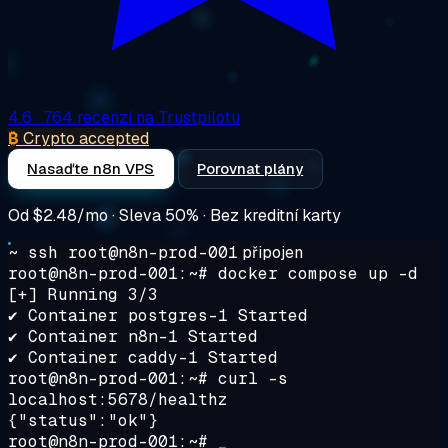
4.6
· 764 recenzí na Trustpilotu
₿
Crypto accepted
Nasaďte n8n VPS
Porovnat plány
Od
$2.48/mo
· Sleva 50% · Bez kreditní karty
~ ssh root@n8n-prod-001
připojen
root@n8n-prod-001:~#
docker compose up -d
[+] Running 3/3
✔ Container postgres-1 Started
✔ Container n8n-1 Started
✔ Container caddy-1 Started
root@n8n-prod-001:~#
curl -s
localhost:5678/healthz
{"status":"ok"}
root@n8n-prod-001:~#
_