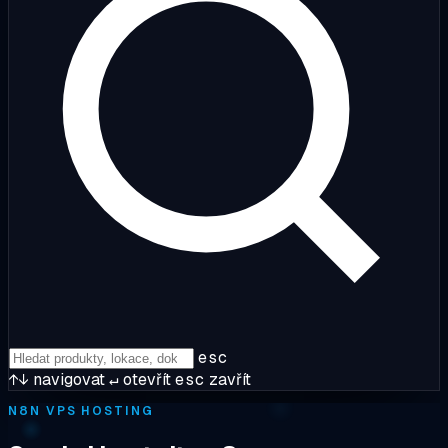
esc
↑↓
navigovat
↵
otevřít
esc
zavřít
N8N VPS HOSTING