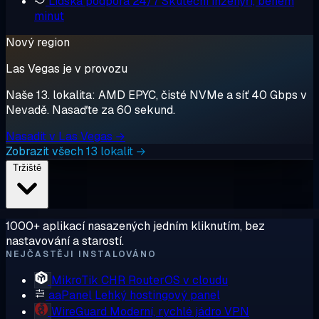
Lidská podpora 24/7
Skuteční inženýři, během
minut
Nový region
Las Vegas je v provozu
Naše 13. lokalita: AMD EPYC, čisté NVMe a síť 40 Gbps v
Nevadě. Nasaďte za 60 sekund.
Nasadit v Las Vegas →
Zobrazit všech 13 lokalit →
Tržiště
1000+ aplikací nasazených jedním kliknutím, bez
nastavování a starostí.
NEJČASTĚJI INSTALOVÁNO
MikroTik CHR
RouterOS v cloudu
aaPanel
Lehký hostingový panel
WireGuard
Moderní, rychlé jádro VPN