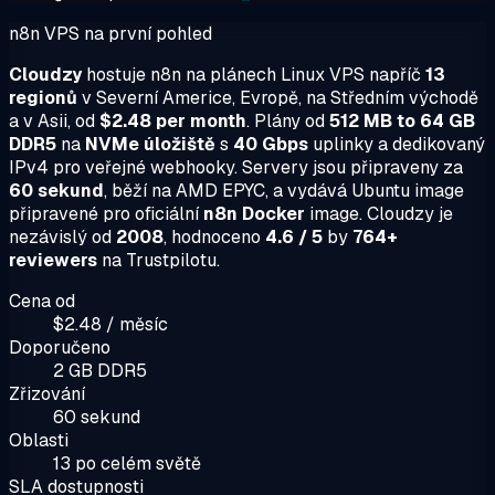
n8n VPS na první pohled
Cloudzy
hostuje n8n na plánech Linux VPS napříč
13
regionů
v Severní Americe, Evropě, na Středním východě
a v Asii, od
$2.48 per month
. Plány od
512 MB to 64 GB
DDR5
na
NVMe úložiště
s
40 Gbps
uplinky a dedikovaný
IPv4 pro veřejné webhooky. Servery jsou připraveny za
60 sekund
, běží na AMD EPYC, a vydává Ubuntu image
připravené pro oficiální
n8n Docker
image. Cloudzy je
nezávislý od
2008
, hodnoceno
4.6 / 5
by
764+
reviewers
na Trustpilotu.
Cena od
$2.48 / měsíc
Doporučeno
2 GB DDR5
Zřizování
60 sekund
Oblasti
13 po celém světě
SLA dostupnosti