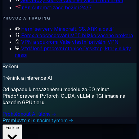
Serverový kód
VS Code ve vašem prohlížeči
n8n
Automatizace běžící 24/7
PROVOZ A TRADING
Herní servery
Minecraft, CS, ARK a další
Forex a obchodování
MT5 blízko vašeho brokera
VPN a soukromí
Vaše vlastní privátní VPN
Vzdálená pracovní stanice
Desktop, který nikdy
nespí
Řešení
Trénink a inference AI
Od nápadu k nasazenému modelu za 60 minut.
Předpřipravené PyTorch, CUDA, vLLM a TGI image na
každém GPU tieru.
Prohlédnout AI úlohy →
Promluvte si s naším týmem →
Funkce