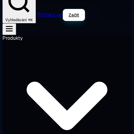
Přihlásit se
Začít
⌘K
Vyhledávání
Produkty