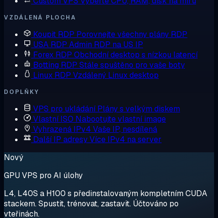
Custom VPS
Vyberte CPU, RAM, disk na míru
VZDÁLENÁ PLOCHA
Koupit RDP
Porovnejte všechny plány RDP
USA RDP
Admin RDP na US IP
Forex RDP
Obchodní desktop s nízkou latencí
Botting RDP
Stále spuštěno pro vaše boty
Linux RDP
Vzdálený Linux desktop
DOPLŇKY
VPS pro ukládání
Plány s velkým diskem
Vlastní ISO
Nabootujte vlastní image
Vyhrazená IPv4
Vaše IP, nesdílená
Další IP adresy
Více IPv4 na server
Nový
GPU VPS pro AI úlohy
L4, L40S a H100 s předinstalovaným kompletním CUDA
stackem. Spustit, trénovat, zastavit. Účtováno po
vteřinách.