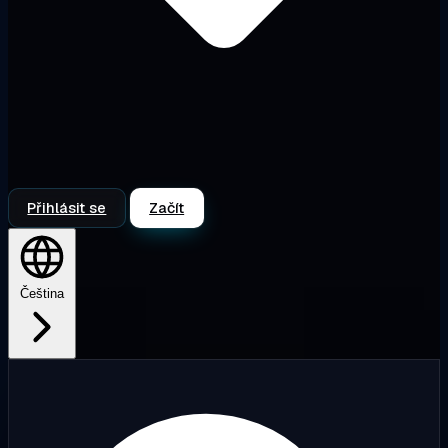
Přihlásit se
Začít
Čeština