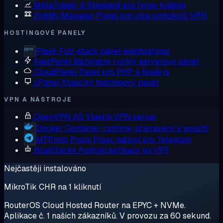
MetaTrader 4
Standard pro Forex trading
Hiddify Manager
Panel pro více protokolů VPN
HOSTINGOVÉ PANELY
Plesk
Full-stack panel webhostingu
FastPanel
Bezplatný rychlý serverový panel
CloudPanel
Panel pro PHP a Node.js
cPanel
Klasický hostingový panel
VPN A NÁSTROJE
OpenVPN AS
Vlastní VPN server
Docker
Container runtime, připravený k použití
MTProto Proxy
Proxy nativní pro Telegram
BlueStacks
Android aplikace na VPS
Nejčastěji instalováno
MikroTik CHR na 1 kliknutí
RouterOS Cloud Hosted Router na EPYC + NVMe.
Aplikace č. 1 našich zákazníků. V provozu za 60 sekund.