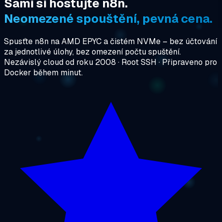
Sami si hostujte n8n.
Neomezené spouštění, pevná cena.
Spusťte n8n na AMD EPYC a čistém NVMe – bez účtování
za jednotlivé úlohy, bez omezení počtu spuštění.
Nezávislý cloud od roku 2008 · Root SSH · Připraveno pro
Docker během minut.