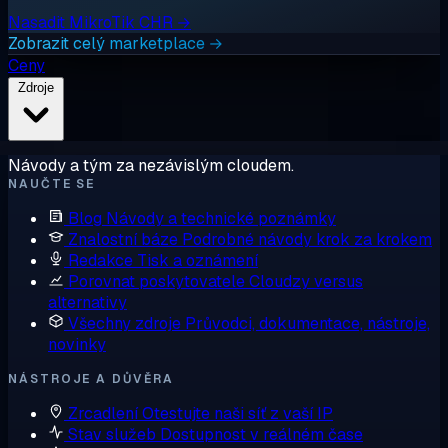
Nasadit MikroTik CHR →
Zobrazit celý marketplace →
Ceny
Zdroje
Návody a tým za nezávislým cloudem.
NAUČTE SE
Blog
Návody a technické poznámky
Znalostní báze
Podrobné návody krok za krokem
Redakce
Tisk a oznámení
Porovnat poskytovatele
Cloudzy versus
alternativy
Všechny zdroje
Průvodci, dokumentace, nástroje,
novinky
NÁSTROJE A DŮVĚRA
Zrcadlení
Otestujte naši síť z vaší IP
Stav služeb
Dostupnost v reálném čase