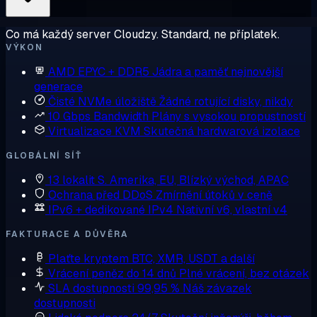
Co má každý server Cloudzy. Standard, ne příplatek.
VÝKON
AMD EPYC + DDR5
Jádra a paměť nejnovější
generace
Čisté NVMe úložiště
Žádné rotující disky, nikdy
10 Gbps Bandwidth
Plány s vysokou propustností
Virtualizace KVM
Skutečná hardwarová izolace
GLOBÁLNÍ SÍŤ
13 lokalit
S. Amerika, EU, Blízký východ, APAC
Ochrana před DDoS
Zmírnění útoků v ceně
IPv6 + dedikované IPv4
Nativní v6, vlastní v4
FAKTURACE A DŮVĚRA
Plaťte kryptem
BTC, XMR, USDT a další
Vrácení peněz do 14 dnů
Plné vrácení, bez otázek
SLA dostupnosti 99,95 %
Náš závazek
dostupnosti