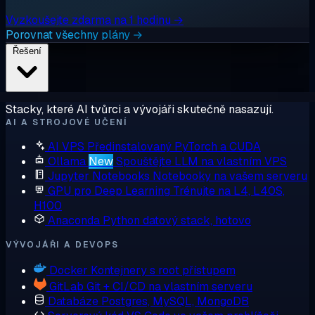
Vyzkoušejte zdarma na 1 hodinu →
Porovnat všechny plány →
Řešení
Stacky, které AI tvůrci a vývojáři skutečně nasazují.
AI A STROJOVÉ UČENÍ
AI VPS
Předinstalovaný PyTorch a CUDA
Ollama
New
Spouštějte LLM na vlastním VPS
Jupyter Notebooks
Notebooky na vašem serveru
GPU pro Deep Learning
Trénujte na L4, L40S,
H100
Anaconda
Python datový stack, hotovo
VÝVOJÁŘI A DEVOPS
Docker
Kontejnery s root přístupem
GitLab
Git + CI/CD na vlastním serveru
Databáze
Postgres, MySQL, MongoDB