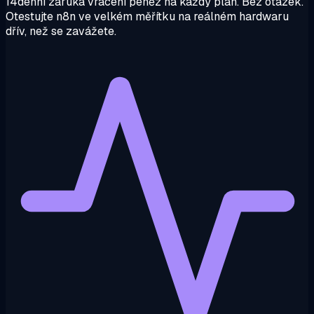
14denní záruka vrácení peněz na každý plán. Bez otázek.
Otestujte n8n ve velkém měřítku na reálném hardwaru
dřív, než se zavážete.