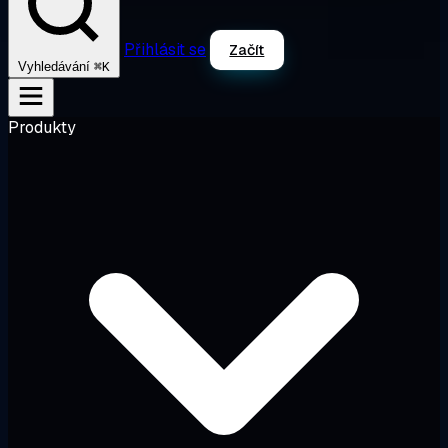
Přihlásit se
Začít
⌘K
Vyhledávání
Produkty