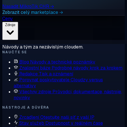
Nasadit MikroTik CHR →
Zobrazit celý marketplace →
Ceny
Zdroje
Návody a tým za nezávislým cloudem.
NAUČTE SE
Blog
Návody a technické poznámky
Znalostní báze
Podrobné návody krok za krokem
Redakce
Tisk a oznámení
Porovnat poskytovatele
Cloudzy versus
alternativy
Všechny zdroje
Průvodci, dokumentace, nástroje,
novinky
NÁSTROJE A DŮVĚRA
Zrcadlení
Otestujte naši síť z vaší IP
Stav služeb
Dostupnost v reálném čase