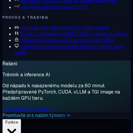
Serverový kód
VS Code ve vašem prohlížeči
n8n
Automatizace běžící 24/7
PROVOZ A TRADING
Herní servery
Minecraft, CS, ARK a další
Forex a obchodování
MT5 blízko vašeho brokera
VPN a soukromí
Vaše vlastní privátní VPN
Vzdálená pracovní stanice
Desktop, který nikdy
nespí
Řešení
Trénink a inference AI
Od nápadu k nasazenému modelu za 60 minut.
Předpřipravené PyTorch, CUDA, vLLM a TGI image na
každém GPU tieru.
Prohlédnout AI úlohy →
Promluvte si s naším týmem →
Funkce