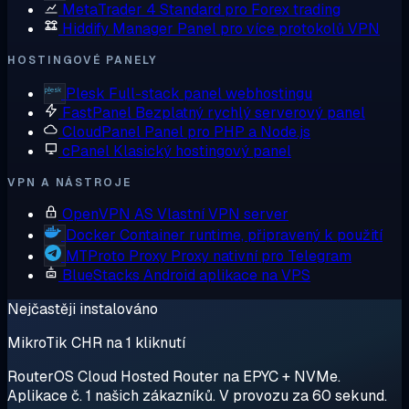
MetaTrader 4
Standard pro Forex trading
Hiddify Manager
Panel pro více protokolů VPN
HOSTINGOVÉ PANELY
Plesk
Full-stack panel webhostingu
FastPanel
Bezplatný rychlý serverový panel
CloudPanel
Panel pro PHP a Node.js
cPanel
Klasický hostingový panel
VPN A NÁSTROJE
OpenVPN AS
Vlastní VPN server
Docker
Container runtime, připravený k použití
MTProto Proxy
Proxy nativní pro Telegram
BlueStacks
Android aplikace na VPS
Nejčastěji instalováno
MikroTik CHR na 1 kliknutí
RouterOS Cloud Hosted Router na EPYC + NVMe.
Aplikace č. 1 našich zákazníků. V provozu za 60 sekund.