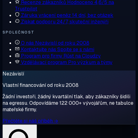
Recenze zákazníků
Hodnoceno 4,6/5 na
Trustpilot
Záruka vrácení peněz
14 dní, bez otázek
Získat podporu
24/7, skuteční inženýři
SPOLEČNOST
O nás
Nezávislí od roku 2008
Kontaktujte nás
Spojte se s námi
Program pro firmy
Růst na Cloudzy
Vzdělávací program
Pro výzkum a týmy
Nezávislí
Vlastní financování od roku 2008
Žádní investoři, žádný kvartální tlak, aby zákazníky šidili
na egressu. Odpovídáme 122 000+ vývojářům, ne tabulce
mateřské firmy.
Přečtěte si náš příběh →