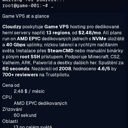
root@game-001:~# _
Game VPS at a glance
Cloudzy
poskytuje
Game VPS
hosting pro dedikované
herní servery napříč
13 regions
, od
$2.48/mo
. All plans
run on
AMD EPYC
dedikovaných jádrech s
NVMe
úložiště
a
40 Gbps
uplinky, nízkou latencí a rychlým načítáním
světa. Instalace přes
SteamCMD
nebo manuální binárky
s plným
root SSH
přístupem. Podporuje Minecraft, CS2,
Valheim, ARK, Palworld a desítky dalších her. Spuštění za
60 seconds
. Nezávislí od
2008
, hodnoceno
4.6/5
by
700+ reviewers
na Trustpilotu.
Cena od
2,48 $ / měsíc
CPU
AMD EPYC dedikovaných
Zřizování
60 sekund
Oblasti
13 po celém světě