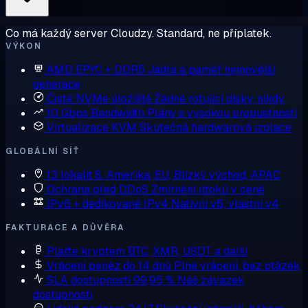
Co má každý server Cloudzy. Standard, ne příplatek.
VÝKON
AMD EPYC + DDR5
Jádra a paměť nejnovější
generace
Čisté NVMe úložiště
Žádné rotující disky, nikdy
10 Gbps Bandwidth
Plány s vysokou propustností
Virtualizace KVM
Skutečná hardwarová izolace
GLOBÁLNÍ SÍŤ
13 lokalit
S. Amerika, EU, Blízký východ, APAC
Ochrana před DDoS
Zmírnění útoků v ceně
IPv6 + dedikované IPv4
Nativní v6, vlastní v4
FAKTURACE A DŮVĚRA
Plaťte kryptem
BTC, XMR, USDT a další
Vrácení peněz do 14 dnů
Plné vrácení, bez otázek
SLA dostupnosti 99,95 %
Náš závazek
dostupnosti