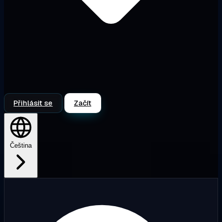
Přihlásit se
Začít
Čeština