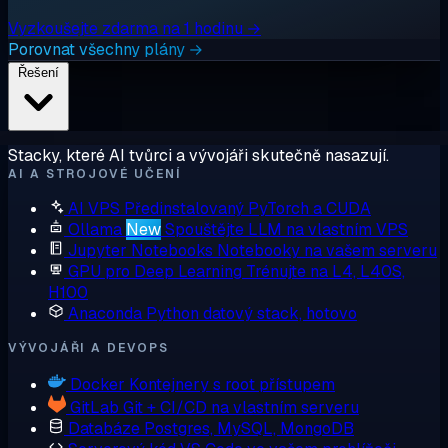
Vyzkoušejte zdarma na 1 hodinu →
Porovnat všechny plány →
Řešení
Stacky, které AI tvůrci a vývojáři skutečně nasazují.
AI A STROJOVÉ UČENÍ
AI VPS
Předinstalovaný PyTorch a CUDA
Ollama
New
Spouštějte LLM na vlastním VPS
Jupyter Notebooks
Notebooky na vašem serveru
GPU pro Deep Learning
Trénujte na L4, L40S,
H100
Anaconda
Python datový stack, hotovo
VÝVOJÁŘI A DEVOPS
Docker
Kontejnery s root přístupem
GitLab
Git + CI/CD na vlastním serveru
Databáze
Postgres, MySQL, MongoDB