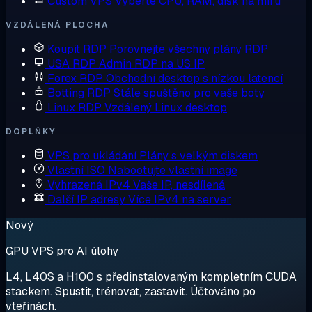
Custom VPS
Vyberte CPU, RAM, disk na míru
VZDÁLENÁ PLOCHA
Koupit RDP
Porovnejte všechny plány RDP
USA RDP
Admin RDP na US IP
Forex RDP
Obchodní desktop s nízkou latencí
Botting RDP
Stále spuštěno pro vaše boty
Linux RDP
Vzdálený Linux desktop
DOPLŇKY
VPS pro ukládání
Plány s velkým diskem
Vlastní ISO
Nabootujte vlastní image
Vyhrazená IPv4
Vaše IP, nesdílená
Další IP adresy
Více IPv4 na server
Nový
GPU VPS pro AI úlohy
L4, L40S a H100 s předinstalovaným kompletním CUDA
stackem. Spustit, trénovat, zastavit. Účtováno po
vteřinách.