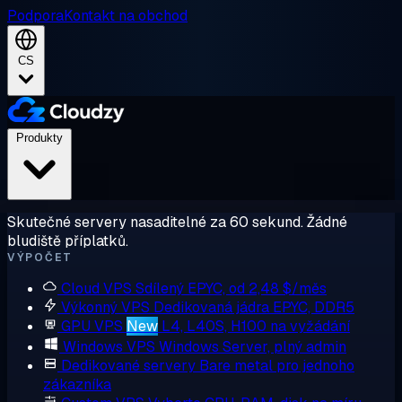
Podpora
Kontakt na obchod
CS
Produkty
Skutečné servery nasaditelné za 60 sekund. Žádné
bludiště příplatků.
VÝPOČET
Cloud VPS
Sdílený EPYC, od 2,48 $/měs
Výkonný VPS
Dedikovaná jádra EPYC, DDR5
GPU VPS
New
L4, L40S, H100 na vyžádání
Windows VPS
Windows Server, plný admin
Dedikované servery
Bare metal pro jednoho
zákazníka