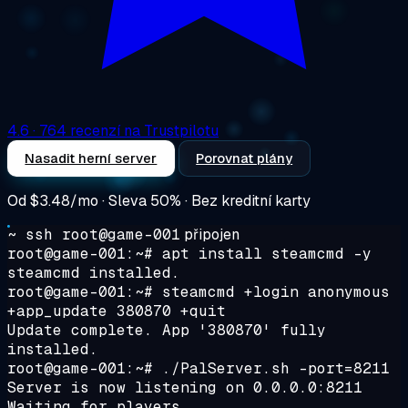
4.6
· 764 recenzí na Trustpilotu
Nasadit herní server
Porovnat plány
Od
$3.48/mo
· Sleva 50% · Bez kreditní karty
~ ssh root@game-001
připojen
root@game-001:~# apt install steamcmd -y
steamcmd installed.
root@game-001:~# steamcmd +login anonymous
+app_update 380870 +quit
Update complete. App '380870' fully
installed.
root@game-001:~# ./PalServer.sh -port=8211
Server is now listening on 0.0.0.0:8211
Waiting for players...