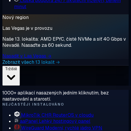
Lidská podpora 24/7
Skuteční inženýři, během
minut
Nový region
Las Vegas je v provozu
Naše 13. lokalita: AMD EPYC, čisté NVMe a síť 40 Gbps v
Nevadě. Nasaďte za 60 sekund.
Nasadit v Las Vegas →
Zobrazit všech 13 lokalit →
Tržiště
1000+ aplikací nasazených jedním kliknutím, bez
nastavování a starostí.
NEJČASTĚJI INSTALOVÁNO
MikroTik CHR
RouterOS v cloudu
aaPanel
Lehký hostingový panel
WireGuard
Moderní, rychlé jádro VPN