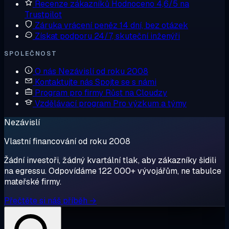
Recenze zákazníků
Hodnoceno 4,6/5 na
Trustpilot
Záruka vrácení peněz
14 dní, bez otázek
Získat podporu
24/7, skuteční inženýři
SPOLEČNOST
O nás
Nezávislí od roku 2008
Kontaktujte nás
Spojte se s námi
Program pro firmy
Růst na Cloudzy
Vzdělávací program
Pro výzkum a týmy
Nezávislí
Vlastní financování od roku 2008
Žádní investoři, žádný kvartální tlak, aby zákazníky šidili
na egressu. Odpovídáme 122 000+ vývojářům, ne tabulce
mateřské firmy.
Přečtěte si náš příběh →