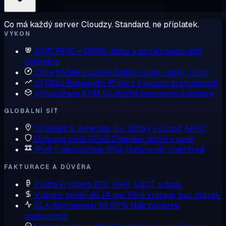
Co má každý server Cloudzy. Standard, ne příplatek.
VÝKON
AMD EPYC + DDR5
Jádra a paměť nejnovější
generace
Čisté NVMe úložiště
Žádné rotující disky, nikdy
10 Gbps Bandwidth
Plány s vysokou propustností
Virtualizace KVM
Skutečná hardwarová izolace
GLOBÁLNÍ SÍŤ
13 lokalit
S. Amerika, EU, Blízký východ, APAC
Ochrana před DDoS
Zmírnění útoků v ceně
IPv6 + dedikované IPv4
Nativní v6, vlastní v4
FAKTURACE A DŮVĚRA
Plaťte kryptem
BTC, XMR, USDT a další
Vrácení peněz do 14 dnů
Plné vrácení, bez otázek
SLA dostupnosti 99,95 %
Náš závazek
dostupnosti