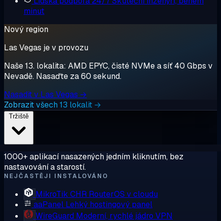
Lidská podpora 24/7
Skuteční inženýři, během
minut
Nový region
Las Vegas je v provozu
Naše 13. lokalita: AMD EPYC, čisté NVMe a síť 40 Gbps v
Nevadě. Nasaďte za 60 sekund.
Nasadit v Las Vegas →
Zobrazit všech 13 lokalit →
Tržiště
1000+ aplikací nasazených jedním kliknutím, bez
nastavování a starostí.
NEJČASTĚJI INSTALOVÁNO
MikroTik CHR
RouterOS v cloudu
aaPanel
Lehký hostingový panel
WireGuard
Moderní, rychlé jádro VPN