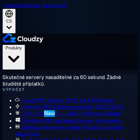
Podpora
Kontakt na obchod
CS
Produkty
Skutečné servery nasaditelné za 60 sekund. Žádné
bludiště příplatků.
VÝPOČET
Cloud VPS
Sdílený EPYC, od 2,48 $/měs
Výkonný VPS
Dedikovaná jádra EPYC, DDR5
GPU VPS
New
L4, L40S, H100 na vyžádání
Windows VPS
Windows Server, plný admin
Dedikované servery
Bare metal pro jednoho
zákazníka