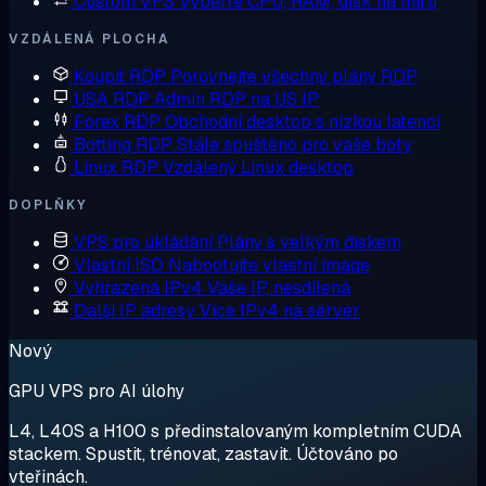
Custom VPS
Vyberte CPU, RAM, disk na míru
VZDÁLENÁ PLOCHA
Koupit RDP
Porovnejte všechny plány RDP
USA RDP
Admin RDP na US IP
Forex RDP
Obchodní desktop s nízkou latencí
Botting RDP
Stále spuštěno pro vaše boty
Linux RDP
Vzdálený Linux desktop
DOPLŇKY
VPS pro ukládání
Plány s velkým diskem
Vlastní ISO
Nabootujte vlastní image
Vyhrazená IPv4
Vaše IP, nesdílená
Další IP adresy
Více IPv4 na server
Nový
GPU VPS pro AI úlohy
L4, L40S a H100 s předinstalovaným kompletním CUDA
stackem. Spustit, trénovat, zastavit. Účtováno po
vteřinách.