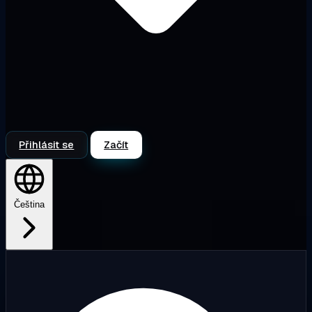
Přihlásit se
Začít
Čeština