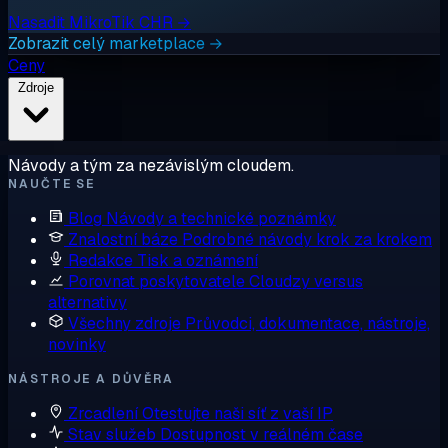
Nasadit MikroTik CHR →
Zobrazit celý marketplace →
Ceny
Zdroje
Návody a tým za nezávislým cloudem.
NAUČTE SE
Blog
Návody a technické poznámky
Znalostní báze
Podrobné návody krok za krokem
Redakce
Tisk a oznámení
Porovnat poskytovatele
Cloudzy versus
alternativy
Všechny zdroje
Průvodci, dokumentace, nástroje,
novinky
NÁSTROJE A DŮVĚRA
Zrcadlení
Otestujte naši síť z vaší IP
Stav služeb
Dostupnost v reálném čase