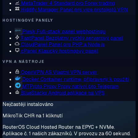
MetaTrader 4
Standard pro Forex trading
Hiddify Manager
Panel pro více protokolů VPN
HOSTINGOVÉ PANELY
Plesk
Full-stack panel webhostingu
FastPanel
Bezplatný rychlý serverový panel
CloudPanel
Panel pro PHP a Node.js
cPanel
Klasický hostingový panel
VPN A NÁSTROJE
OpenVPN AS
Vlastní VPN server
Docker
Container runtime, připravený k použití
MTProto Proxy
Proxy nativní pro Telegram
BlueStacks
Android aplikace na VPS
Nejčastěji instalováno
MikroTik CHR na 1 kliknutí
RouterOS Cloud Hosted Router na EPYC + NVMe.
Aplikace č. 1 našich zákazníků. V provozu za 60 sekund.