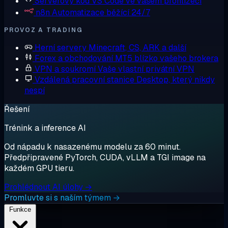
Serverový kód
VS Code ve vašem prohlížeči
n8n
Automatizace běžící 24/7
PROVOZ A TRADING
Herní servery
Minecraft, CS, ARK a další
Forex a obchodování
MT5 blízko vašeho brokera
VPN a soukromí
Vaše vlastní privátní VPN
Vzdálená pracovní stanice
Desktop, který nikdy
nespí
Řešení
Trénink a inference AI
Od nápadu k nasazenému modelu za 60 minut.
Předpřipravené PyTorch, CUDA, vLLM a TGI image na
každém GPU tieru.
Prohlédnout AI úlohy →
Promluvte si s naším týmem →
Funkce