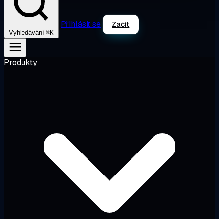
Přihlásit se
Začít
⌘K
Vyhledávání
Produkty