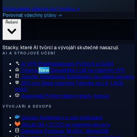
Vyzkoušejte zdarma na 1 hodinu →
Porovnat všechny plány →
Řešení
Stacky, které AI tvůrci a vývojáři skutečně nasazují.
AI A STROJOVÉ UČENÍ
AI VPS
Předinstalovaný PyTorch a CUDA
Ollama
New
Spouštějte LLM na vlastním VPS
Jupyter Notebooks
Notebooky na vašem serveru
GPU pro Deep Learning
Trénujte na L4, L40S,
H100
Anaconda
Python datový stack, hotovo
VÝVOJÁŘI A DEVOPS
Docker
Kontejnery s root přístupem
GitLab
Git + CI/CD na vlastním serveru
Databáze
Postgres, MySQL, MongoDB