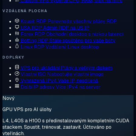
Custom VPS
Vyberte CPU, RAM, disk na míru
VZDÁLENÁ PLOCHA
Koupit RDP
Porovnejte všechny plány RDP
USA RDP
Admin RDP na US IP
Forex RDP
Obchodní desktop s nízkou latencí
Botting RDP
Stále spuštěno pro vaše boty
Linux RDP
Vzdálený Linux desktop
DOPLŇKY
VPS pro ukládání
Plány s velkým diskem
Vlastní ISO
Nabootujte vlastní image
Vyhrazená IPv4
Vaše IP, nesdílená
Další IP adresy
Více IPv4 na server
Nový
GPU VPS pro AI úlohy
L4, L40S a H100 s předinstalovaným kompletním CUDA
stackem. Spustit, trénovat, zastavit. Účtováno po
vteřinách.