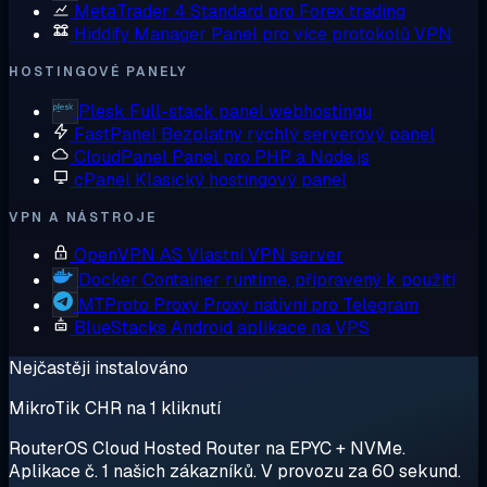
MetaTrader 4
Standard pro Forex trading
Hiddify Manager
Panel pro více protokolů VPN
HOSTINGOVÉ PANELY
Plesk
Full-stack panel webhostingu
FastPanel
Bezplatný rychlý serverový panel
CloudPanel
Panel pro PHP a Node.js
cPanel
Klasický hostingový panel
VPN A NÁSTROJE
OpenVPN AS
Vlastní VPN server
Docker
Container runtime, připravený k použití
MTProto Proxy
Proxy nativní pro Telegram
BlueStacks
Android aplikace na VPS
Nejčastěji instalováno
MikroTik CHR na 1 kliknutí
RouterOS Cloud Hosted Router na EPYC + NVMe.
Aplikace č. 1 našich zákazníků. V provozu za 60 sekund.