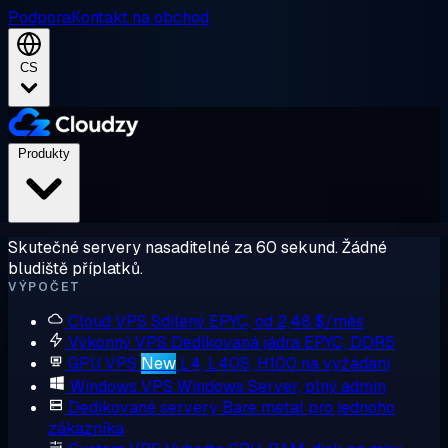
Podpora
Kontakt na obchod
CS
Produkty
Skutečné servery nasaditelné za 60 sekund. Žádné
bludiště příplatků.
VÝPOČET
Cloud VPS
Sdílený EPYC, od 2,48 $/měs
Výkonný VPS
Dedikovaná jádra EPYC, DDR5
GPU VPS
New
L4, L40S, H100 na vyžádání
Windows VPS
Windows Server, plný admin
Dedikované servery
Bare metal pro jednoho
zákazníka