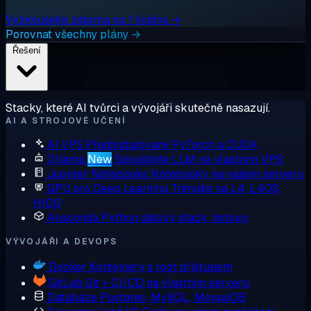
Vyzkoušejte zdarma na 1 hodinu →
Porovnat všechny plány →
Řešení
Stacky, které AI tvůrci a vývojáři skutečně nasazují.
AI A STROJOVÉ UČENÍ
AI VPS
Předinstalovaný PyTorch a CUDA
Ollama
New
Spouštějte LLM na vlastním VPS
Jupyter Notebooks
Notebooky na vašem serveru
GPU pro Deep Learning
Trénujte na L4, L40S,
H100
Anaconda
Python datový stack, hotovo
VÝVOJÁŘI A DEVOPS
Docker
Kontejnery s root přístupem
GitLab
Git + CI/CD na vlastním serveru
Databáze
Postgres, MySQL, MongoDB