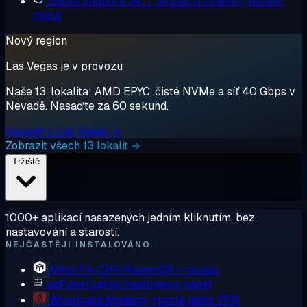
Lidská podpora 24/7
Skuteční inženýři, během
minut
Nový region
Las Vegas je v provozu
Naše 13. lokalita: AMD EPYC, čisté NVMe a síť 40 Gbps v
Nevadě. Nasaďte za 60 sekund.
Nasadit v Las Vegas →
Zobrazit všech 13 lokalit →
Tržiště
1000+ aplikací nasazených jedním kliknutím, bez
nastavování a starostí.
NEJČASTĚJI INSTALOVÁNO
MikroTik CHR
RouterOS v cloudu
aaPanel
Lehký hostingový panel
WireGuard
Moderní, rychlé jádro VPN