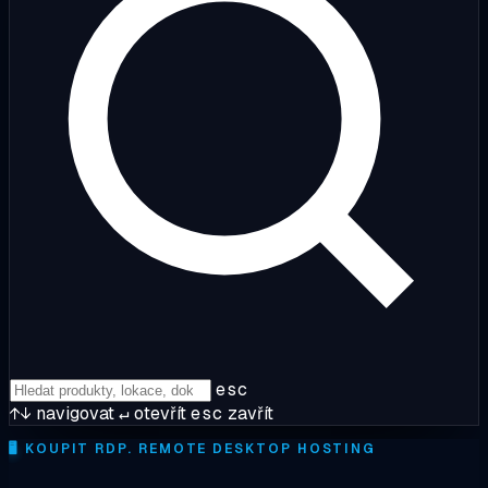
esc
↑↓
navigovat
↵
otevřít
esc
zavřít
🖥️
KOUPIT RDP. REMOTE DESKTOP HOSTING