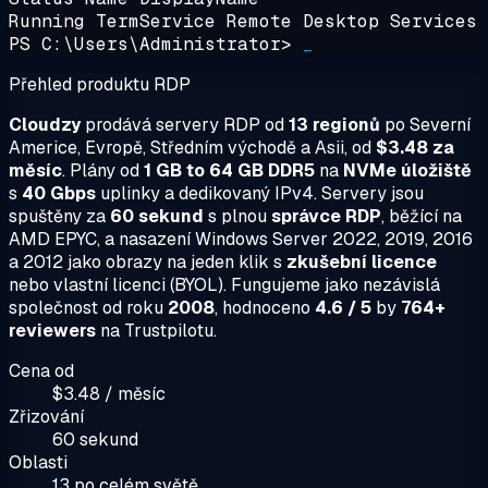
Running TermService
Remote Desktop Services
PS C:\Users\Administrator>
_
Přehled produktu RDP
Cloudzy
prodává servery RDP od
13 regionů
po Severní
Americe, Evropě, Středním východě a Asii, od
$3.48 za
měsíc
. Plány od
1 GB to 64 GB DDR5
na
NVMe úložiště
s
40 Gbps
uplinky a dedikovaný IPv4. Servery jsou
spuštěny za
60 sekund
s plnou
správce RDP
, běžící na
AMD EPYC, a nasazení Windows Server 2022, 2019, 2016
a 2012 jako obrazy na jeden klik s
zkušební licence
nebo vlastní licenci (BYOL). Fungujeme jako nezávislá
společnost od roku
2008
, hodnoceno
4.6 / 5
by
764+
reviewers
na Trustpilotu.
Cena od
$3.48 / měsíc
Zřizování
60 sekund
Oblasti
13 po celém světě