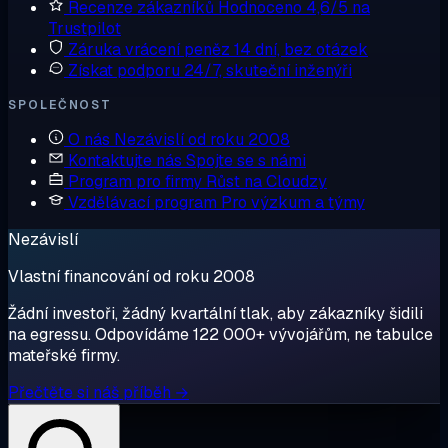
Recenze zákazníků
Hodnoceno 4,6/5 na
Trustpilot
Záruka vrácení peněz
14 dní, bez otázek
Získat podporu
24/7, skuteční inženýři
SPOLEČNOST
O nás
Nezávislí od roku 2008
Kontaktujte nás
Spojte se s námi
Program pro firmy
Růst na Cloudzy
Vzdělávací program
Pro výzkum a týmy
Nezávislí
Vlastní financování od roku 2008
Žádní investoři, žádný kvartální tlak, aby zákazníky šidili
na egressu. Odpovídáme 122 000+ vývojářům, ne tabulce
mateřské firmy.
Přečtěte si náš příběh →