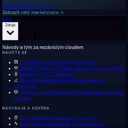
Nasadit MikroTik CHR →
Zobrazit celý marketplace →
Ceny
Zdroje
Návody a tým za nezávislým cloudem.
NAUČTE SE
Blog
Návody a technické poznámky
Znalostní báze
Podrobné návody krok za krokem
Redakce
Tisk a oznámení
Porovnat poskytovatele
Cloudzy versus
alternativy
Všechny zdroje
Průvodci, dokumentace, nástroje,
novinky
NÁSTROJE A DŮVĚRA
Zrcadlení
Otestujte naši síť z vaší IP
Stav služeb
Dostupnost v reálném čase