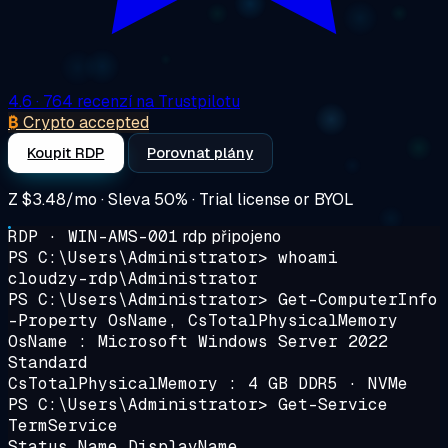
4.6
· 764 recenzí na Trustpilotu
₿
Crypto accepted
Koupit RDP
Porovnat plány
Z
$3.48/mo
· Sleva 50% · Trial license or BYOL
RDP · WIN-AMS-001
rdp připojeno
PS C:\Users\Administrator>
whoami
cloudzy-rdp\Administrator
PS C:\Users\Administrator>
Get-ComputerInfo
-Property OsName, CsTotalPhysicalMemory
OsName : Microsoft Windows Server 2022
Standard
CsTotalPhysicalMemory : 4 GB DDR5 · NVMe
PS C:\Users\Administrator>
Get-Service
TermService
Status Name DisplayName