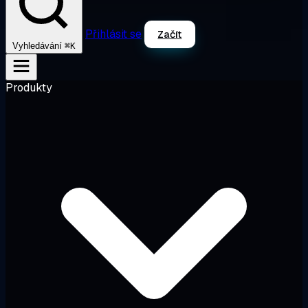
Přihlásit se
Začít
⌘K
Vyhledávání
Produkty