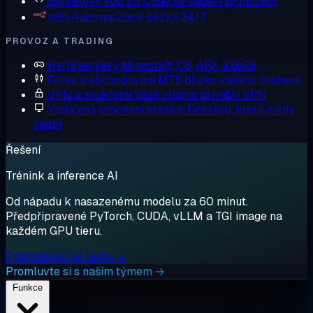
Serverový kód
VS Code ve vašem prohlížeči
n8n
Automatizace běžící 24/7
PROVOZ A TRADING
Herní servery
Minecraft, CS, ARK a další
Forex a obchodování
MT5 blízko vašeho brokera
VPN a soukromí
Vaše vlastní privátní VPN
Vzdálená pracovní stanice
Desktop, který nikdy
nespí
Řešení
Trénink a inference AI
Od nápadu k nasazenému modelu za 60 minut.
Předpřipravené PyTorch, CUDA, vLLM a TGI image na
každém GPU tieru.
Prohlédnout AI úlohy →
Promluvte si s naším týmem →
Funkce