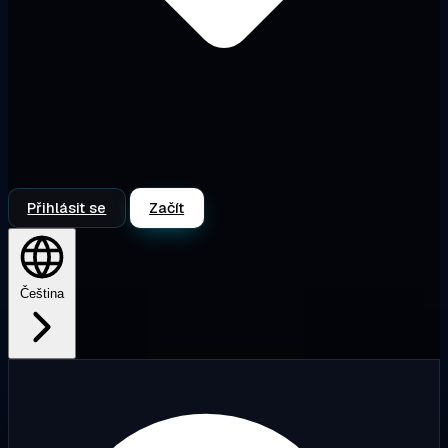
Přihlásit se
Začít
Čeština