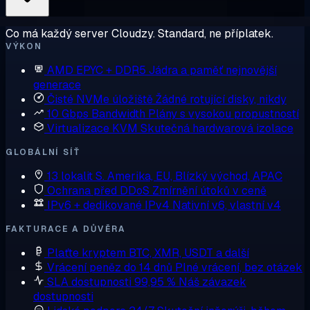
Co má každý server Cloudzy. Standard, ne příplatek.
VÝKON
AMD EPYC + DDR5
Jádra a paměť nejnovější
generace
Čisté NVMe úložiště
Žádné rotující disky, nikdy
10 Gbps Bandwidth
Plány s vysokou propustností
Virtualizace KVM
Skutečná hardwarová izolace
GLOBÁLNÍ SÍŤ
13 lokalit
S. Amerika, EU, Blízký východ, APAC
Ochrana před DDoS
Zmírnění útoků v ceně
IPv6 + dedikované IPv4
Nativní v6, vlastní v4
FAKTURACE A DŮVĚRA
Plaťte kryptem
BTC, XMR, USDT a další
Vrácení peněz do 14 dnů
Plné vrácení, bez otázek
SLA dostupnosti 99,95 %
Náš závazek
dostupnosti