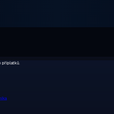
 příplatků.
níka