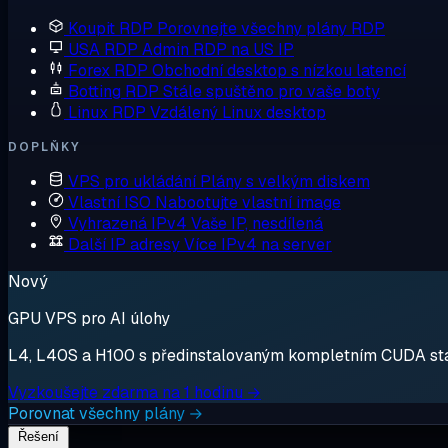
Koupit RDP
Porovnejte všechny plány RDP
USA RDP
Admin RDP na US IP
Forex RDP
Obchodní desktop s nízkou latencí
Botting RDP
Stále spuštěno pro vaše boty
Linux RDP
Vzdálený Linux desktop
DOPLŇKY
VPS pro ukládání
Plány s velkým diskem
Vlastní ISO
Nabootujte vlastní image
Vyhrazená IPv4
Vaše IP, nesdílená
Další IP adresy
Více IPv4 na server
Nový
GPU VPS pro AI úlohy
L4, L40S a H100 s předinstalovaným kompletním CUDA stack
Vyzkoušejte zdarma na 1 hodinu →
Porovnat všechny plány →
Řešení