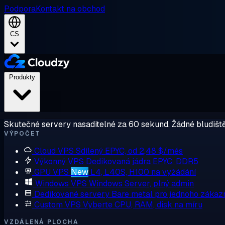
Podpora
Kontakt na obchod
CS
Produkty
Skutečné servery nasaditelné za 60 sekund. Žádné bludiště
VÝPOČET
Cloud VPS
Sdílený EPYC, od 2,48 $/měs
Výkonný VPS
Dedikovaná jádra EPYC, DDR5
GPU VPS
New
L4, L40S, H100 na vyžádání
Windows VPS
Windows Server, plný admin
Dedikované servery
Bare metal pro jednoho zákaz
Custom VPS
Vyberte CPU, RAM, disk na míru
VZDÁLENÁ PLOCHA