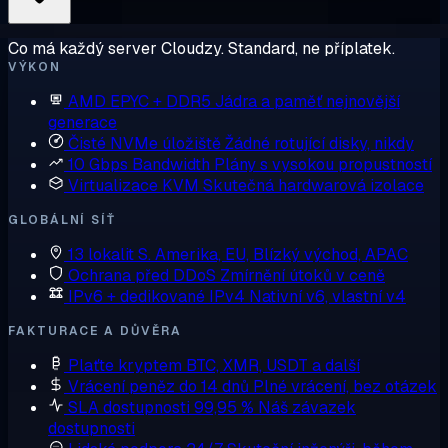
Co má každý server Cloudzy. Standard, ne příplatek.
VÝKON
AMD EPYC + DDR5
Jádra a paměť nejnovější
generace
Čisté NVMe úložiště
Žádné rotující disky, nikdy
10 Gbps Bandwidth
Plány s vysokou propustností
Virtualizace KVM
Skutečná hardwarová izolace
GLOBÁLNÍ SÍŤ
13 lokalit
S. Amerika, EU, Blízký východ, APAC
Ochrana před DDoS
Zmírnění útoků v ceně
IPv6 + dedikované IPv4
Nativní v6, vlastní v4
FAKTURACE A DŮVĚRA
Plaťte kryptem
BTC, XMR, USDT a další
Vrácení peněz do 14 dnů
Plné vrácení, bez otázek
SLA dostupnosti 99,95 %
Náš závazek
dostupnosti