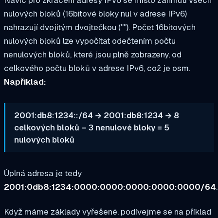
Navíc pro zkrácení adresy IPv6 se místo zahrnutí všech
nulových bloků (16bitové bloky nul v adrese IPv6)
nahrazují dvojitým dvojtečkou (""). Počet 16bitových
nulových bloků lze vypočítat odečtením počtu
nenulových bloků, které jsou plně zobrazeny, od
celkového počtu bloků v adrese IPv6, což je osm.
Například:
2001:db8:1234::/64 → 2001:db8:1234 → 8
celkových bloků – 3 nenulové bloky = 5
nulových bloků
Úplná adresa je tedy
2001:0db8:1234:0000:0000:0000:0000:0000/64
.
Když máme základy vyřešené, podívejme se na příklad