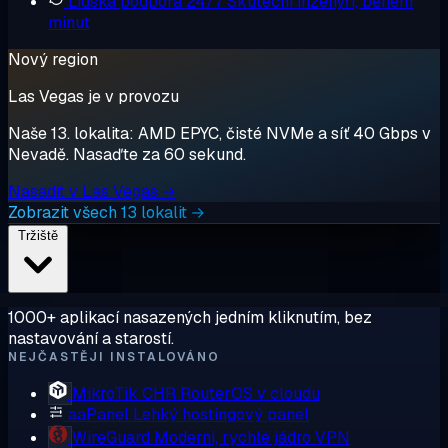
Lidská podpora 24/7
Skuteční inženýři, během
minut
Nový region
Las Vegas je v provozu
Naše 13. lokalita: AMD EPYC, čisté NVMe a síť 40 Gbps v
Nevadě. Nasaďte za 60 sekund.
Nasadit v Las Vegas →
Zobrazit všech 13 lokalit →
Tržiště
1000+ aplikací nasazených jedním kliknutím, bez
nastavování a starostí.
NEJČASTĚJI INSTALOVÁNO
MikroTik CHR
RouterOS v cloudu
aaPanel
Lehký hostingový panel
WireGuard
Moderní, rychlé jádro VPN