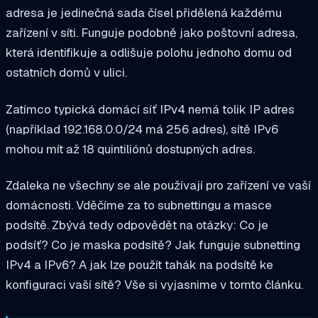
adresa je jedinečná sada čísel přidělená každému
zařízení v síti. Funguje podobně jako poštovní adresa,
která identifikuje a odlišuje polohu jednoho domu od
ostatních domů v ulici.
Zatímco typická domácí síť IPv4 nemá tolik IP adres
(například 192.168.0.0/24 má 256 adres), sítě IPv6
mohou mít až 18 quintiliónů dostupných adres.
Zdaleka ne všechny se ale používají pro zařízení ve vaší
domácnosti. Vděčíme za to subnettingu a masce
podsítě. Zbývá tedy odpovědět na otázky: Co je
podsíť? Co je maska podsítě? Jak funguje subnetting
IPv4 a IPv6? A jak lze použít tahák na podsítě ke
konfiguraci vaší sítě? Vše si vyjasnime v tomto článku.