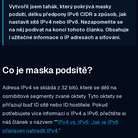
Vytvořil jsem tahák, který pokrývá masky
podsítí, délku předpony IPv6 CIDR a způsob, jak
nastavit sítě IPv4 nebo IPv6. Nezapomeňte se
na něj podívat na konci tohoto článku. Obsahuje
i užitečné informace o IP adresách a síťování.
Co je maska podsítě?
Adresa IPv4 se skládá z 32 bitů, které se dělí na
osmibitové segmenty zvané oktety. Tyto oktety se
přiřazují buď ID sítě nebo ID hostitele. Pokud
potřebujete více informací o IPv4 a IPv6, přečtěte si
náš článek s názvem ""
IPv4 vs. IPv6: Jak je IPv6
připraven nahradit IPv4
.”