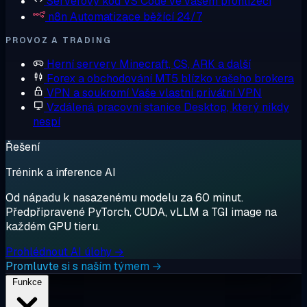
Serverový kód
VS Code ve vašem prohlížeči
n8n
Automatizace běžící 24/7
PROVOZ A TRADING
Herní servery
Minecraft, CS, ARK a další
Forex a obchodování
MT5 blízko vašeho brokera
VPN a soukromí
Vaše vlastní privátní VPN
Vzdálená pracovní stanice
Desktop, který nikdy
nespí
Řešení
Trénink a inference AI
Od nápadu k nasazenému modelu za 60 minut.
Předpřipravené PyTorch, CUDA, vLLM a TGI image na
každém GPU tieru.
Prohlédnout AI úlohy →
Promluvte si s naším týmem →
Funkce