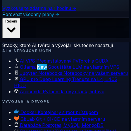
Vyzkoušejte zdarma na 1 hodinu →
Porovnat všechny plány →
Řešení
Stacky, které AI tvůrci a vývojáři skutečně nasazují.
AI A STROJOVÉ UČENÍ
AI VPS
Předinstalovaný PyTorch a CUDA
Ollama
New
Spouštějte LLM na vlastním VPS
Jupyter Notebooks
Notebooky na vašem serveru
GPU pro Deep Learning
Trénujte na L4, L40S,
H100
Anaconda
Python datový stack, hotovo
VÝVOJÁŘI A DEVOPS
Docker
Kontejnery s root přístupem
GitLab
Git + CI/CD na vlastním serveru
Databáze
Postgres, MySQL, MongoDB