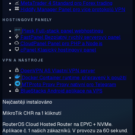
MetaTrader 4
Standard pro Forex trading
Hiddify Manager
Panel pro více protokolů VPN
HOSTINGOVÉ PANELY
Plesk
Full-stack panel webhostingu
FastPanel
Bezplatný rychlý serverový panel
CloudPanel
Panel pro PHP a Node.js
cPanel
Klasický hostingový panel
VPN A NÁSTROJE
OpenVPN AS
Vlastní VPN server
Docker
Container runtime, připravený k použití
MTProto Proxy
Proxy nativní pro Telegram
BlueStacks
Android aplikace na VPS
Nejčastěji instalováno
MikroTik CHR na 1 kliknutí
RouterOS Cloud Hosted Router na EPYC + NVMe.
Aplikace č. 1 našich zákazníků. V provozu za 60 sekund.