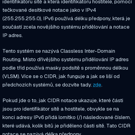
identifikátoru sítě a která identifikátoru hostitele, pomocí
tečkované desítkové notace jako v IPv4
(255.255.255.0), IPv6 používá délku předpony, která je
součástí zcela novějšího systému přidělování a notace
IP adres.
Tento systém se nazývá Classless Inter-Domain
Routing. Místo dřívějšího systému přidělování IP adres
podle tříd používá masky podsítě s proměnnou délkou
(VLSM). Více se o CIDR, jak funguje a jak se liší od
předchozích systémů, se dozvíte tady.
zde
.
Pokud jde o to, jak CIDR notace ukazuje, které části
jsou pro identifikátor sítě a hostitele, obvykle se na
konci adresy IPv6 přidá lomítko (/) následované číslem,
které udává, kolik bitů je přiděleno části sítě. Tato CIDR
notace se nazývá délka předpony.