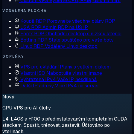
Custom VPS
Vyberte CPU, RAM, disk na míru
VZDÁLENÁ PLOCHA
Koupit RDP
Porovnejte všechny plány RDP
USA RDP
Admin RDP na US IP
Forex RDP
Obchodní desktop s nízkou latencí
Botting RDP
Stále spuštěno pro vaše boty
Linux RDP
Vzdálený Linux desktop
DOPLŇKY
VPS pro ukládání
Plány s velkým diskem
Vlastní ISO
Nabootujte vlastní image
Vyhrazená IPv4
Vaše IP, nesdílená
Další IP adresy
Více IPv4 na server
Nový
GPU VPS pro AI úlohy
L4, L40S a H100 s předinstalovaným kompletním CUDA
stackem. Spustit, trénovat, zastavit. Účtováno po
vteřinách.