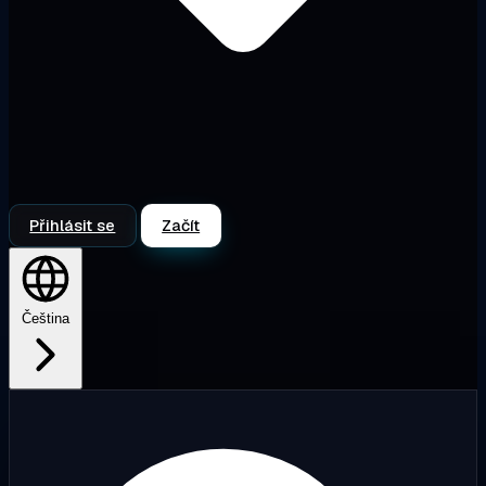
Přihlásit se
Začít
Čeština