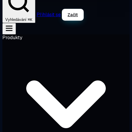
Přihlásit se
Začít
⌘K
Vyhledávání
Produkty