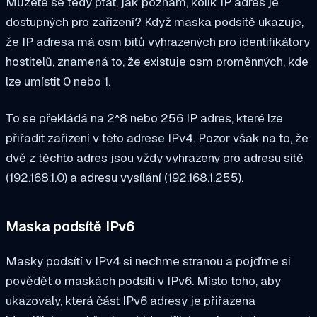
Můžete se tedy ptát, jak poznám, kolik IP adres je
dostupných pro zařízení? Když maska podsítě ukazuje,
že IP adresa má osm bitů vyhrazených pro identifikátory
hostitelů, znamená to, že existuje osm proměnných, kde
lze umístit 0 nebo 1.
To se překládá na 2^8 nebo 256 IP adres, které lze
přiřadit zařízení v této adrese IPv4. Pozor však na to, že
dvě z těchto adres jsou vždy vyhrazeny pro adresu sítě
(192.168.1.0) a adresu vysílání (192.168.1.255).
Maska podsítě IPv6
Masky podsítí v IPv4 si nechme stranou a pojďme si
povědět o maskách podsítí v IPv6. Místo toho, aby
ukazovaly, která část IPv6 adresy je přiřazena