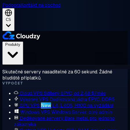
Podpora
Kontakt na obchod
CS
Produkty
Skutečné servery nasaditelné za 60 sekund. Žádné
bludiště příplatků.
VÝPOČET
Cloud VPS
Sdílený EPYC, od 2,48 $/měs
Výkonný VPS
Dedikovaná jádra EPYC, DDR5
GPU VPS
New
L4, L40S, H100 na vyžádání
Windows VPS
Windows Server, plný admin
Dedikované servery
Bare metal pro jednoho
zákazníka