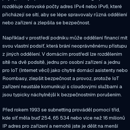
rozděluje obrovské počty adres IPv4 nebo IPv6, které
přicházejí se sítí, aby se lépe spravovaly různá oddělení
nebo zařízení a zlepšila se bezpečnost.
Například v prostředí podniku může oddělení financí mít
svou vlastní podsíť, která brání neoprávněnému přístupu
z jiných oddělení. V domácím prostředí lze rozdělením
sítě na dvě podsítě, jednu pro osobní zařízení a jednu
pro IoT (Internet věcí) jako chytré domácí asistenty nebo
Roombasy, zlepšit bezpečnost a provoz, protože IoT
zařízení neustále komunikují s cloudovými službami a
jsou typicky náchylnější k bezpečnostním porušením.
Před rokem 1993 se subnetting prováděl pomocí tříd,
kde síť měla buď 254, 65 534 nebo více než 16 milionů
IP adres pro zařízení a nemohli jste je dělit na menší