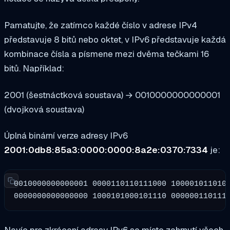
Pamatujte, že zatímco každé číslo v adrese IPv4
představuje 8 bitů nebo oktet, v IPv6 představuje každá
kombinace čísla a písmene mezi dvěma tečkami 16
bitů. Například:
2001 (šestnáctková soustava) → 0010000000000001
(dvojková soustava)
Úplná binární verze adresy IPv6
2001:0db8:85a3:0000:0000:8a2e:0370:7334
je:
0010000000000001 0000110110111000
100001011010
0000000000000000 1000101000101110
000000110111