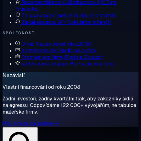
Recenze zákazníků
Hodnoceno 4,6/5 na
Trustpilot
Záruka vrácení peněz
14 dní, bez otázek
Získat podporu
24/7, skuteční inženýři
SPOLEČNOST
O nás
Nezávislí od roku 2008
Kontaktujte nás
Spojte se s námi
Program pro firmy
Růst na Cloudzy
Vzdělávací program
Pro výzkum a týmy
Nezávislí
Vlastní financování od roku 2008
Žádní investoři, žádný kvartální tlak, aby zákazníky šidili
na egressu. Odpovídáme 122 000+ vývojářům, ne tabulce
mateřské firmy.
Přečtěte si náš příběh →