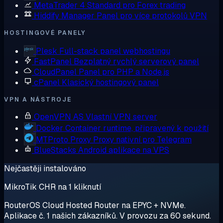
MetaTrader 4
Standard pro Forex trading
Hiddify Manager
Panel pro více protokolů VPN
HOSTINGOVÉ PANELY
Plesk
Full-stack panel webhostingu
FastPanel
Bezplatný rychlý serverový panel
CloudPanel
Panel pro PHP a Node.js
cPanel
Klasický hostingový panel
VPN A NÁSTROJE
OpenVPN AS
Vlastní VPN server
Docker
Container runtime, připravený k použití
MTProto Proxy
Proxy nativní pro Telegram
BlueStacks
Android aplikace na VPS
Nejčastěji instalováno
MikroTik CHR na 1 kliknutí
RouterOS Cloud Hosted Router na EPYC + NVMe.
Aplikace č. 1 našich zákazníků. V provozu za 60 sekund.