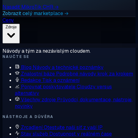
Nasadit MikroTik CHR →
Zobrazit celý marketplace →
Ceny
Zdroje
Návody a tým za nezávislým cloudem.
NAUČTE SE
Blog
Návody a technické poznámky
Znalostní báze
Podrobné návody krok za krokem
Redakce
Tisk a oznámení
Porovnat poskytovatele
Cloudzy versus
alternativy
Všechny zdroje
Průvodci, dokumentace, nástroje,
novinky
NÁSTROJE A DŮVĚRA
Zrcadlení
Otestujte naši síť z vaší IP
Stav služeb
Dostupnost v reálném čase