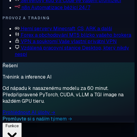
Serverový kód
VS Code ve vašem prohlížeči
n8n
Automatizace běžící 24/7
PROVOZ A TRADING
Herní servery
Minecraft, CS, ARK a další
Forex a obchodování
MT5 blízko vašeho brokera
VPN a soukromí
Vaše vlastní privátní VPN
Vzdálená pracovní stanice
Desktop, který nikdy
nespí
Řešení
Trénink a inference AI
Od nápadu k nasazenému modelu za 60 minut.
Předpřipravené PyTorch, CUDA, vLLM a TGI image na
každém GPU tieru.
Prohlédnout AI úlohy →
Promluvte si s naším týmem →
Funkce