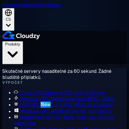
Podpora
Kontakt na obchod
CS
Produkty
Skutečné servery nasaditelné za 60 sekund. Žádné
bludiště příplatků.
VÝPOČET
Cloud VPS
Sdílený EPYC, od 2,48 $/měs
Výkonný VPS
Dedikovaná jádra EPYC, DDR5
GPU VPS
New
L4, L40S, H100 na vyžádání
Windows VPS
Windows Server, plný admin
Dedikované servery
Bare metal pro jednoho
zákazníka