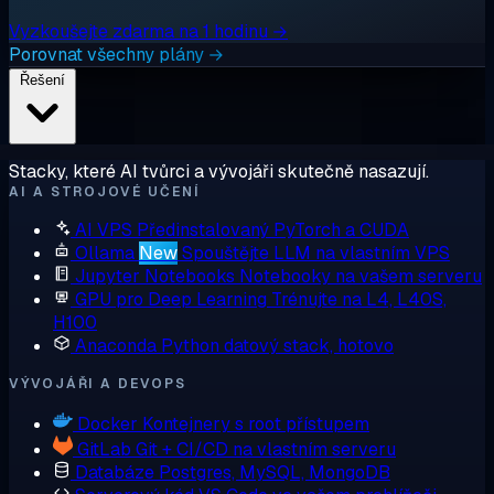
Vyzkoušejte zdarma na 1 hodinu →
Porovnat všechny plány →
Řešení
Stacky, které AI tvůrci a vývojáři skutečně nasazují.
AI A STROJOVÉ UČENÍ
AI VPS
Předinstalovaný PyTorch a CUDA
Ollama
New
Spouštějte LLM na vlastním VPS
Jupyter Notebooks
Notebooky na vašem serveru
GPU pro Deep Learning
Trénujte na L4, L40S,
H100
Anaconda
Python datový stack, hotovo
VÝVOJÁŘI A DEVOPS
Docker
Kontejnery s root přístupem
GitLab
Git + CI/CD na vlastním serveru
Databáze
Postgres, MySQL, MongoDB