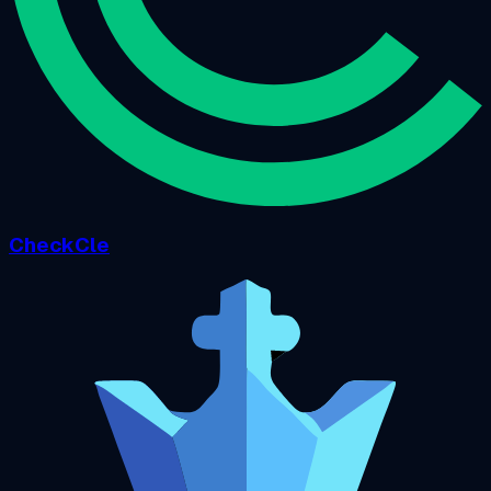
CheckCle