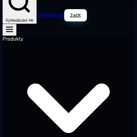
Přihlásit se
Začít
⌘K
Vyhledávání
Produkty