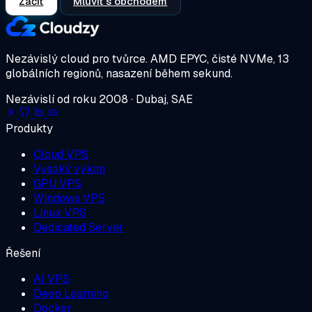
Začít
Mluvit s obchodem
Nezávislý cloud pro tvůrce.
AMD EPYC, čisté NVMe, 13
globálních regionů, nasazení během sekund.
Nezávislí od roku 2008 · Dubaj, SAE
Produkty
Cloud VPS
Vysoký výkon
GPU VPS
Windows VPS
Linux VPS
Dedicated Server
Řešení
AI VPS
Deep Learning
Docker