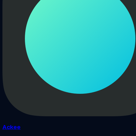
Ackee