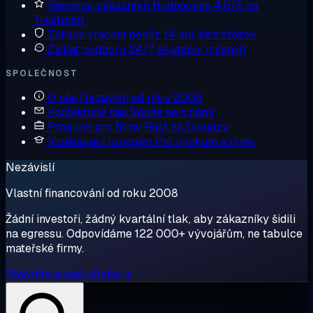
Recenze zákazníků
Hodnoceno 4,6/5 na
Trustpilot
Záruka vrácení peněz
14 dní, bez otázek
Získat podporu
24/7, skuteční inženýři
SPOLEČNOST
O nás
Nezávislí od roku 2008
Kontaktujte nás
Spojte se s námi
Program pro firmy
Růst na Cloudzy
Vzdělávací program
Pro výzkum a týmy
Nezávislí
Vlastní financování od roku 2008
Žádní investoři, žádný kvartální tlak, aby zákazníky šidili
na egressu. Odpovídáme 122 000+ vývojářům, ne tabulce
mateřské firmy.
Přečtěte si náš příběh →