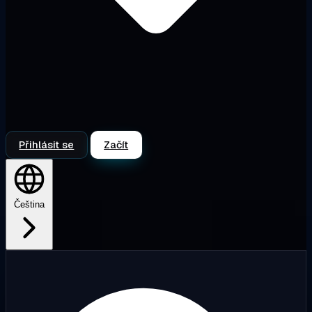
Přihlásit se
Začít
Čeština