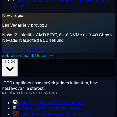
Lidská podpora 24/7
Skuteční inženýři, během
minut
Nový region
Las Vegas je v provozu
Naše 13. lokalita: AMD EPYC, čisté NVMe a síť 40 Gbps v
Nevadě. Nasaďte za 60 sekund.
Nasadit v Las Vegas →
Zobrazit všech 13 lokalit →
Tržiště
1000+ aplikací nasazených jedním kliknutím, bez
nastavování a starostí.
NEJČASTĚJI INSTALOVÁNO
MikroTik CHR
RouterOS v cloudu
aaPanel
Lehký hostingový panel
WireGuard
Moderní, rychlé jádro VPN