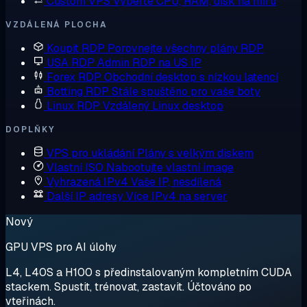
Custom VPS
Vyberte CPU, RAM, disk na míru
VZDÁLENÁ PLOCHA
Koupit RDP
Porovnejte všechny plány RDP
USA RDP
Admin RDP na US IP
Forex RDP
Obchodní desktop s nízkou latencí
Botting RDP
Stále spuštěno pro vaše boty
Linux RDP
Vzdálený Linux desktop
DOPLŇKY
VPS pro ukládání
Plány s velkým diskem
Vlastní ISO
Nabootujte vlastní image
Vyhrazená IPv4
Vaše IP, nesdílená
Další IP adresy
Více IPv4 na server
Nový
GPU VPS pro AI úlohy
L4, L40S a H100 s předinstalovaným kompletním CUDA
stackem. Spustit, trénovat, zastavit. Účtováno po
vteřinách.