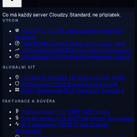
Co má každý server Cloudzy. Standard, ne příplatek.
VÝKON
AMD EPYC + DDR5
Jádra a paměť nejnovější
generace
Čisté NVMe úložiště
Žádné rotující disky, nikdy
10 Gbps Bandwidth
Plány s vysokou propustností
Virtualizace KVM
Skutečná hardwarová izolace
GLOBÁLNÍ SÍŤ
13 lokalit
S. Amerika, EU, Blízký východ, APAC
Ochrana před DDoS
Zmírnění útoků v ceně
IPv6 + dedikované IPv4
Nativní v6, vlastní v4
FAKTURACE A DŮVĚRA
Plaťte kryptem
BTC, XMR, USDT a další
Vrácení peněz do 14 dnů
Plné vrácení, bez otázek
SLA dostupnosti 99,95 %
Náš závazek
dostupnosti