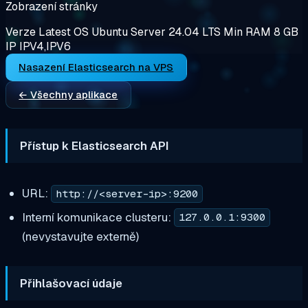
Zobrazení stránky
Verze
Latest
OS
Ubuntu Server 24.04 LTS
Min RAM
8 GB
IP
IPV4,IPV6
Nasazení Elasticsearch na VPS
← Všechny aplikace
Přístup k Elasticsearch API
URL:
http://<server-ip>:9200
Interní komunikace clusteru:
127.0.0.1:9300
(nevystavujte externě)
Přihlašovací údaje