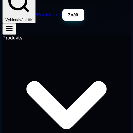
Přihlásit se
Začít
⌘K
Vyhledávání
Produkty