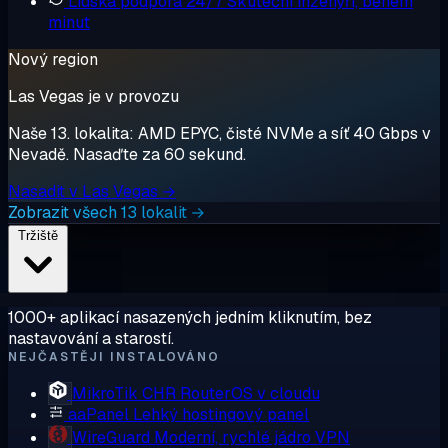
Lidská podpora 24/7
Skuteční inženýři, během
minut
Nový region
Las Vegas je v provozu
Naše 13. lokalita: AMD EPYC, čisté NVMe a síť 40 Gbps v
Nevadě. Nasaďte za 60 sekund.
Nasadit v Las Vegas →
Zobrazit všech 13 lokalit →
Tržiště
1000+ aplikací nasazených jedním kliknutím, bez
nastavování a starostí.
NEJČASTĚJI INSTALOVÁNO
MikroTik CHR
RouterOS v cloudu
aaPanel
Lehký hostingový panel
WireGuard
Moderní, rychlé jádro VPN