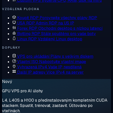
Custom VPS
Vyberte CPU, RAM, disk na míru
VZDÁLENÁ PLOCHA
Koupit RDP
Porovnejte všechny plány RDP
USA RDP
Admin RDP na US IP
Forex RDP
Obchodní desktop s nízkou latencí
Botting RDP
Stále spuštěno pro vaše boty
Linux RDP
Vzdálený Linux desktop
DOPLŇKY
VPS pro ukládání
Plány s velkým diskem
Vlastní ISO
Nabootujte vlastní image
Vyhrazená IPv4
Vaše IP, nesdílená
Další IP adresy
Více IPv4 na server
Nový
GPU VPS pro AI úlohy
L4, L40S a H100 s předinstalovaným kompletním CUDA
stackem. Spustit, trénovat, zastavit. Účtováno po
vteřinách.