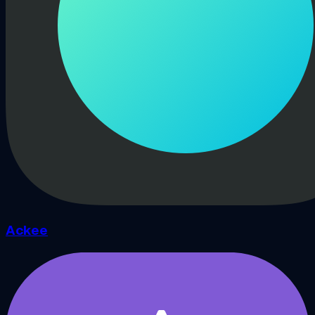
Ackee