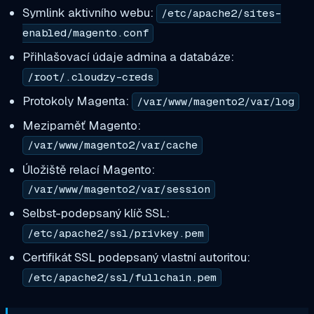
Symlink aktivního webu:
/etc/apache2/sites-
enabled/magento.conf
Přihlašovací údaje admina a databáze:
/root/.cloudzy-creds
Protokoly Magenta:
/var/www/magento2/var/log
Mezipaměť Magento:
/var/www/magento2/var/cache
Úložiště relací Magento:
/var/www/magento2/var/session
Selbst-podepsaný klíč SSL:
/etc/apache2/ssl/privkey.pem
Certifikát SSL podepsaný vlastní autoritou:
/etc/apache2/ssl/fullchain.pem