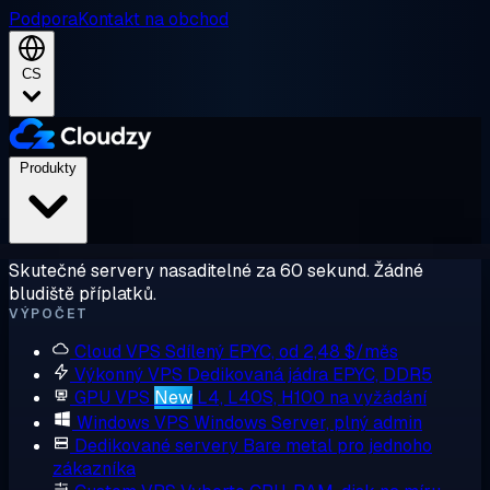
Podpora
Kontakt na obchod
CS
Produkty
Skutečné servery nasaditelné za 60 sekund. Žádné
bludiště příplatků.
VÝPOČET
Cloud VPS
Sdílený EPYC, od 2,48 $/měs
Výkonný VPS
Dedikovaná jádra EPYC, DDR5
GPU VPS
New
L4, L40S, H100 na vyžádání
Windows VPS
Windows Server, plný admin
Dedikované servery
Bare metal pro jednoho
zákazníka