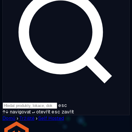
esc
↑↓
navigovat
↵
otevřít
esc
zavřít
Domů
›
Tržiště
›
Self Hosted