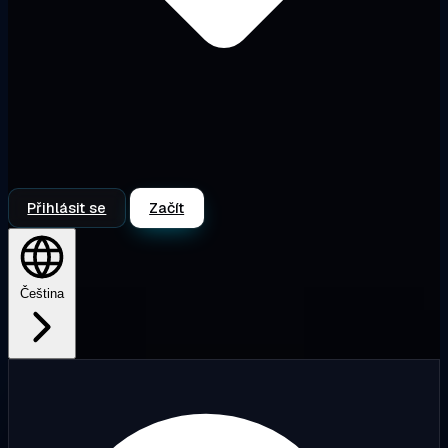
Přihlásit se
Začít
Čeština