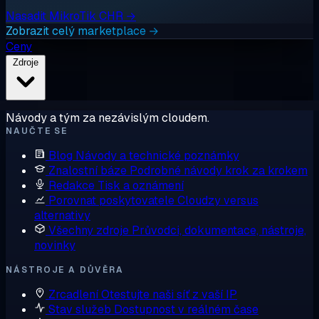
Nasadit MikroTik CHR →
Zobrazit celý marketplace →
Ceny
Zdroje
Návody a tým za nezávislým cloudem.
NAUČTE SE
Blog
Návody a technické poznámky
Znalostní báze
Podrobné návody krok za krokem
Redakce
Tisk a oznámení
Porovnat poskytovatele
Cloudzy versus
alternativy
Všechny zdroje
Průvodci, dokumentace, nástroje,
novinky
NÁSTROJE A DŮVĚRA
Zrcadlení
Otestujte naši síť z vaší IP
Stav služeb
Dostupnost v reálném čase