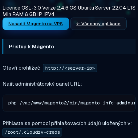
Licence
OSL-3.0
Verze
2.4.6
OS
Ubuntu Server 22.04 LTS
Min RAM
8 GB
IP
IPV4
Nasadit Magento na VPS
← Všechny aplikace
Přístup k Magento
Otevři prohlížeč:
http://<server-ip>
Najít administrátorský panel URL:
Přihlaste se pomocí přihlašovacích údajů uložených v:
/root/.cloudzy-creds