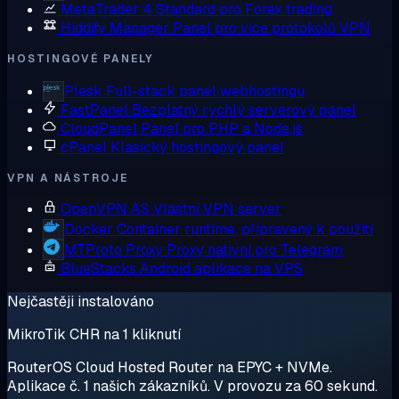
MetaTrader 4
Standard pro Forex trading
Hiddify Manager
Panel pro více protokolů VPN
HOSTINGOVÉ PANELY
Plesk
Full-stack panel webhostingu
FastPanel
Bezplatný rychlý serverový panel
CloudPanel
Panel pro PHP a Node.js
cPanel
Klasický hostingový panel
VPN A NÁSTROJE
OpenVPN AS
Vlastní VPN server
Docker
Container runtime, připravený k použití
MTProto Proxy
Proxy nativní pro Telegram
BlueStacks
Android aplikace na VPS
Nejčastěji instalováno
MikroTik CHR na 1 kliknutí
RouterOS Cloud Hosted Router na EPYC + NVMe.
Aplikace č. 1 našich zákazníků. V provozu za 60 sekund.