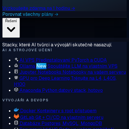
Vyzkoušejte zdarma na 1 hodinu →
Porovnat všechny plány →
Řešení
Stacky, které AI tvůrci a vývojáři skutečně nasazují.
AI A STROJOVÉ UČENÍ
AI VPS
Předinstalovaný PyTorch a CUDA
Ollama
New
Spouštějte LLM na vlastním VPS
Jupyter Notebooks
Notebooky na vašem serveru
GPU pro Deep Learning
Trénujte na L4, L40S,
H100
Anaconda
Python datový stack, hotovo
VÝVOJÁŘI A DEVOPS
Docker
Kontejnery s root přístupem
GitLab
Git + CI/CD na vlastním serveru
Databáze
Postgres, MySQL, MongoDB