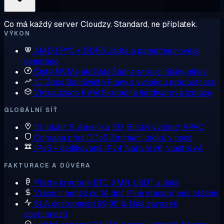
Co má každý server Cloudzy. Standard, ne příplatek.
VÝKON
AMD EPYC + DDR5
Jádra a paměť nejnovější
generace
Čisté NVMe úložiště
Žádné rotující disky, nikdy
10 Gbps Bandwidth
Plány s vysokou propustností
Virtualizace KVM
Skutečná hardwarová izolace
GLOBÁLNÍ SÍŤ
13 lokalit
S. Amerika, EU, Blízký východ, APAC
Ochrana před DDoS
Zmírnění útoků v ceně
IPv6 + dedikované IPv4
Nativní v6, vlastní v4
FAKTURACE A DŮVĚRA
Plaťte kryptem
BTC, XMR, USDT a další
Vrácení peněz do 14 dnů
Plné vrácení, bez otázek
SLA dostupnosti 99,95 %
Náš závazek
dostupnosti