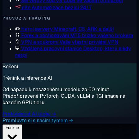
Serverový kód
VS Code ve vašem prohlížeči
n8n
Automatizace běžící 24/7
PROVOZ A TRADING
Herní servery
Minecraft, CS, ARK a další
Forex a obchodování
MT5 blízko vašeho brokera
VPN a soukromí
Vaše vlastní privátní VPN
Vzdálená pracovní stanice
Desktop, který nikdy
nespí
Řešení
Trénink a inference AI
Od nápadu k nasazenému modelu za 60 minut.
Předpřipravené PyTorch, CUDA, vLLM a TGI image na
každém GPU tieru.
Prohlédnout AI úlohy →
Promluvte si s naším týmem →
Funkce