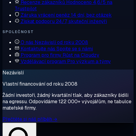
Recenze zákazníků
Hodnoceno 4,6/5 na
Trustpilot
Záruka vrácení peněz
14 dní, bez otázek
Získat podporu
24/7, skuteční inženýři
SPOLEČNOST
O nás
Nezávislí od roku 2008
Kontaktujte nás
Spojte se s námi
Program pro firmy
Růst na Cloudzy
Vzdělávací program
Pro výzkum a týmy
Nezávislí
Vlastní financování od roku 2008
Žádní investoři, žádný kvartální tlak, aby zákazníky šidili
na egressu. Odpovídáme 122 000+ vývojářům, ne tabulce
mateřské firmy.
Přečtěte si náš příběh →