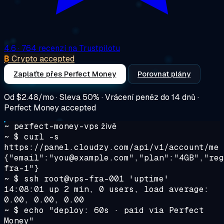
4.6
· 764 recenzí na Trustpilotu
₿
Crypto accepted
Zaplaťte přes Perfect Money
Porovnat plány
Od
$2.48/mo
· Sleva 50% · Vrácení peněz do 14 dnů ·
Perfect Money accepted
~ perfect-money-vps
živě
~ $
curl -s
https://panel.cloudzy.com/api/v1/account/me
{"email":"you@example.com","plan":"4GB","reg
fra-1"}
~ $
ssh root@vps-fra-001 'uptime'
14:08:01 up 2 min, 0 users, load average:
0.00, 0.00, 0.00
~ $
echo "deploy: 60s · paid via Perfect
Money"