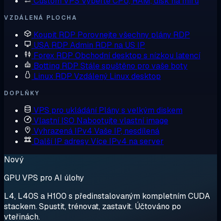
Custom VPS
Vyberte CPU, RAM, disk na míru
VZDÁLENÁ PLOCHA
Koupit RDP
Porovnejte všechny plány RDP
USA RDP
Admin RDP na US IP
Forex RDP
Obchodní desktop s nízkou latencí
Botting RDP
Stále spuštěno pro vaše boty
Linux RDP
Vzdálený Linux desktop
DOPLŇKY
VPS pro ukládání
Plány s velkým diskem
Vlastní ISO
Nabootujte vlastní image
Vyhrazená IPv4
Vaše IP, nesdílená
Další IP adresy
Více IPv4 na server
Nový
GPU VPS pro AI úlohy
L4, L40S a H100 s předinstalovaným kompletním CUDA
stackem. Spustit, trénovat, zastavit. Účtováno po
vteřinách.