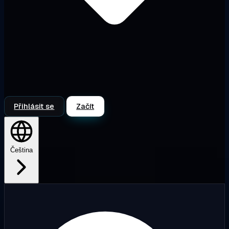
Přihlásit se
Začít
Čeština