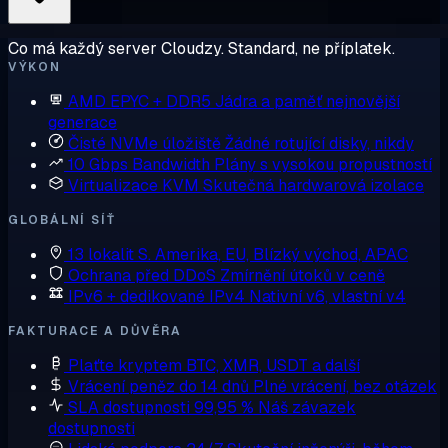
Co má každý server Cloudzy. Standard, ne příplatek.
VÝKON
AMD EPYC + DDR5
Jádra a paměť nejnovější
generace
Čisté NVMe úložiště
Žádné rotující disky, nikdy
10 Gbps Bandwidth
Plány s vysokou propustností
Virtualizace KVM
Skutečná hardwarová izolace
GLOBÁLNÍ SÍŤ
13 lokalit
S. Amerika, EU, Blízký východ, APAC
Ochrana před DDoS
Zmírnění útoků v ceně
IPv6 + dedikované IPv4
Nativní v6, vlastní v4
FAKTURACE A DŮVĚRA
Plaťte kryptem
BTC, XMR, USDT a další
Vrácení peněz do 14 dnů
Plné vrácení, bez otázek
SLA dostupnosti 99,95 %
Náš závazek
dostupnosti