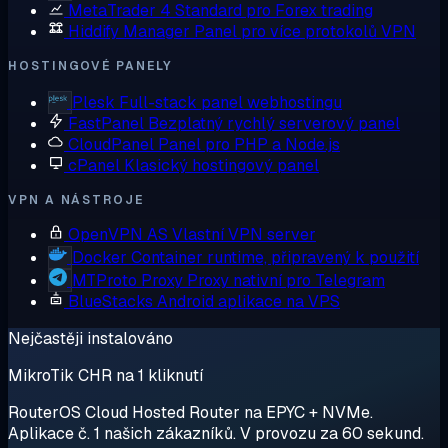
MetaTrader 4
Standard pro Forex trading
Hiddify Manager
Panel pro více protokolů VPN
HOSTINGOVÉ PANELY
Plesk
Full-stack panel webhostingu
FastPanel
Bezplatný rychlý serverový panel
CloudPanel
Panel pro PHP a Node.js
cPanel
Klasický hostingový panel
VPN A NÁSTROJE
OpenVPN AS
Vlastní VPN server
Docker
Container runtime, připravený k použití
MTProto Proxy
Proxy nativní pro Telegram
BlueStacks
Android aplikace na VPS
Nejčastěji instalováno
MikroTik CHR na 1 kliknutí
RouterOS Cloud Hosted Router na EPYC + NVMe.
Aplikace č. 1 našich zákazníků. V provozu za 60 sekund.