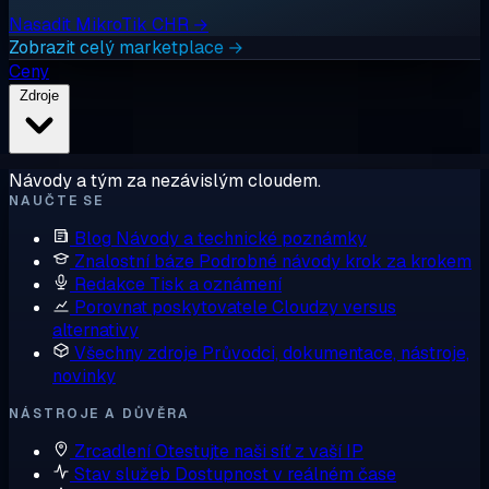
Nasadit MikroTik CHR →
Zobrazit celý marketplace →
Ceny
Zdroje
Návody a tým za nezávislým cloudem.
NAUČTE SE
Blog
Návody a technické poznámky
Znalostní báze
Podrobné návody krok za krokem
Redakce
Tisk a oznámení
Porovnat poskytovatele
Cloudzy versus
alternativy
Všechny zdroje
Průvodci, dokumentace, nástroje,
novinky
NÁSTROJE A DŮVĚRA
Zrcadlení
Otestujte naši síť z vaší IP
Stav služeb
Dostupnost v reálném čase