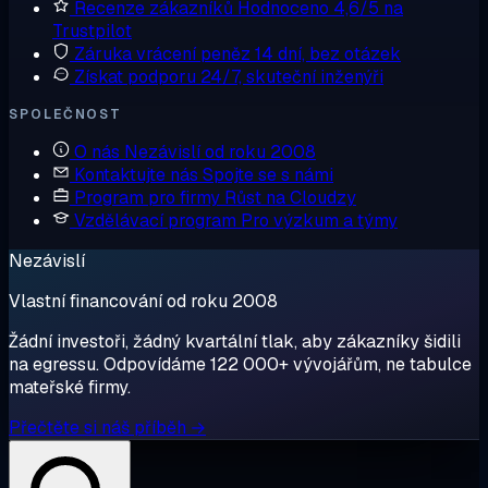
Recenze zákazníků
Hodnoceno 4,6/5 na
Trustpilot
Záruka vrácení peněz
14 dní, bez otázek
Získat podporu
24/7, skuteční inženýři
SPOLEČNOST
O nás
Nezávislí od roku 2008
Kontaktujte nás
Spojte se s námi
Program pro firmy
Růst na Cloudzy
Vzdělávací program
Pro výzkum a týmy
Nezávislí
Vlastní financování od roku 2008
Žádní investoři, žádný kvartální tlak, aby zákazníky šidili
na egressu. Odpovídáme 122 000+ vývojářům, ne tabulce
mateřské firmy.
Přečtěte si náš příběh →