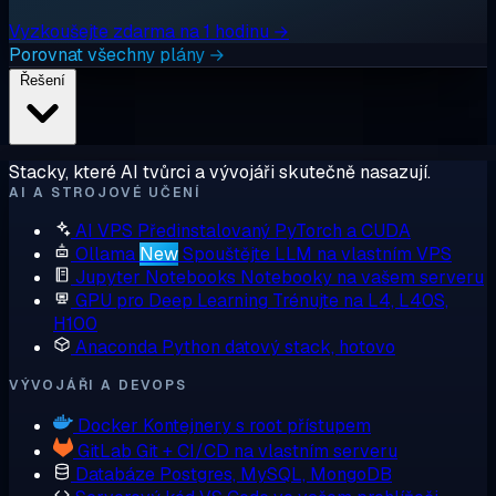
Vyzkoušejte zdarma na 1 hodinu →
Porovnat všechny plány →
Řešení
Stacky, které AI tvůrci a vývojáři skutečně nasazují.
AI A STROJOVÉ UČENÍ
AI VPS
Předinstalovaný PyTorch a CUDA
Ollama
New
Spouštějte LLM na vlastním VPS
Jupyter Notebooks
Notebooky na vašem serveru
GPU pro Deep Learning
Trénujte na L4, L40S,
H100
Anaconda
Python datový stack, hotovo
VÝVOJÁŘI A DEVOPS
Docker
Kontejnery s root přístupem
GitLab
Git + CI/CD na vlastním serveru
Databáze
Postgres, MySQL, MongoDB