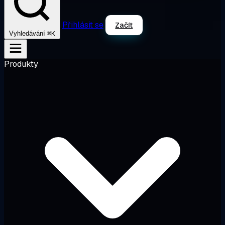
Přihlásit se
Začít
⌘K
Vyhledávání
Produkty