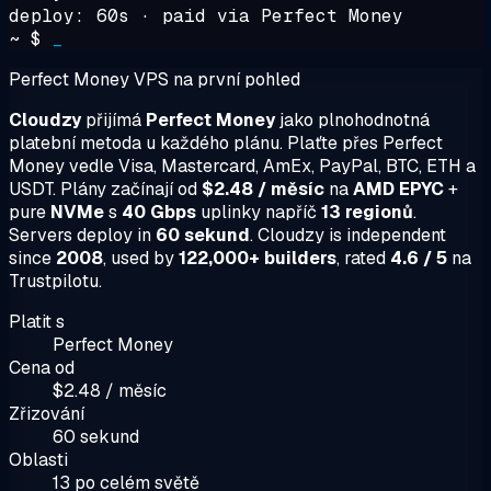
deploy: 60s · paid via Perfect Money
~ $
_
Perfect Money VPS na první pohled
Cloudzy
přijímá
Perfect Money
jako plnohodnotná
platební metoda u každého plánu. Plaťte přes Perfect
Money vedle Visa, Mastercard, AmEx, PayPal, BTC, ETH a
USDT. Plány začínají od
$2.48 / měsíc
na
AMD EPYC
+
pure
NVMe
s
40 Gbps
uplinky napříč
13 regionů
.
Servers deploy in
60 sekund
. Cloudzy is independent
since
2008
, used by
122,000+ builders
, rated
4.6 / 5
na
Trustpilotu.
Platit s
Perfect Money
Cena od
$2.48 / měsíc
Zřizování
60 sekund
Oblasti
13 po celém světě