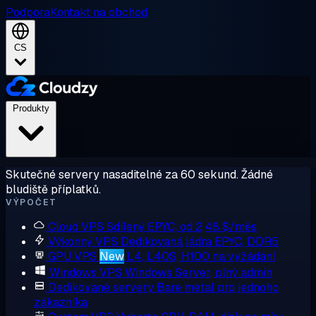
Podpora
Kontakt na obchod
CS
Produkty
Skutečné servery nasaditelné za 60 sekund. Žádné
bludiště příplatků.
VÝPOČET
Cloud VPS
Sdílený EPYC, od 2,48 $/měs
Výkonný VPS
Dedikovaná jádra EPYC, DDR5
GPU VPS
New
L4, L40S, H100 na vyžádání
Windows VPS
Windows Server, plný admin
Dedikované servery
Bare metal pro jednoho
zákazníka