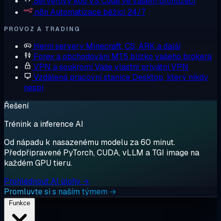
Serverový kód
VS Code ve vašem prohlížeči
n8n
Automatizace běžící 24/7
PROVOZ A TRADING
Herní servery
Minecraft, CS, ARK a další
Forex a obchodování
MT5 blízko vašeho brokera
VPN a soukromí
Vaše vlastní privátní VPN
Vzdálená pracovní stanice
Desktop, který nikdy
nespí
Řešení
Trénink a inference AI
Od nápadu k nasazenému modelu za 60 minut.
Předpřipravené PyTorch, CUDA, vLLM a TGI image na
každém GPU tieru.
Prohlédnout AI úlohy →
Promluvte si s naším týmem →
Funkce