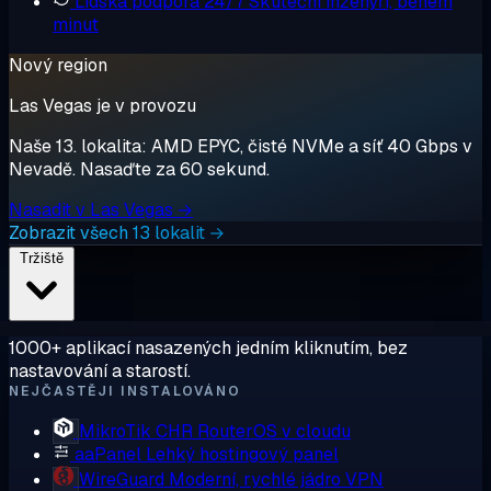
Lidská podpora 24/7
Skuteční inženýři, během
minut
Nový region
Las Vegas je v provozu
Naše 13. lokalita: AMD EPYC, čisté NVMe a síť 40 Gbps v
Nevadě. Nasaďte za 60 sekund.
Nasadit v Las Vegas →
Zobrazit všech 13 lokalit →
Tržiště
1000+ aplikací nasazených jedním kliknutím, bez
nastavování a starostí.
NEJČASTĚJI INSTALOVÁNO
MikroTik CHR
RouterOS v cloudu
aaPanel
Lehký hostingový panel
WireGuard
Moderní, rychlé jádro VPN