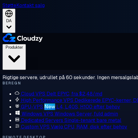
Støtte
Kontakt salg
DA
Produkter
Rigtige servere, udrullet på 60 sekunder. Ingen mersalgslab
BEREGN
Cloud VPS
Delt EPYC, fra $2,48/md
High Performance VPS
Dedikerede EPYC-kerner, 
GPU-VPS
New
L4, L40S, H100 efter behov
Windows VPS
Windows Server, fuld admin
Dedicated Servers
Single-tenant bare metal
Custom VPS
Vælg CPU, RAM, disk efter behov
REMOTE DESKTOP