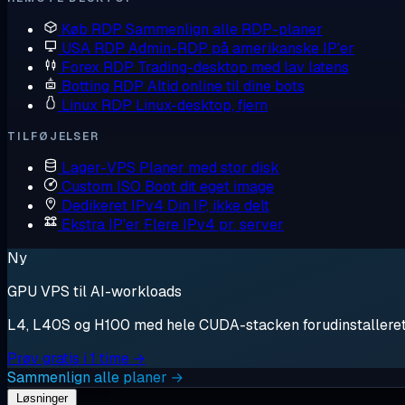
Køb RDP
Sammenlign alle RDP-planer
USA RDP
Admin-RDP på amerikanske IP'er
Forex RDP
Trading-desktop med lav latens
Botting RDP
Altid online til dine bots
Linux RDP
Linux-desktop, fjern
TILFØJELSER
Lager-VPS
Planer med stor disk
Custom ISO
Boot dit eget image
Dedikeret IPv4
Din IP, ikke delt
Ekstra IP'er
Flere IPv4 pr. server
Ny
GPU VPS til AI-workloads
L4, L40S og H100 med hele CUDA-stacken forudinstalleret. S
Prøv gratis i 1 time →
Sammenlign alle planer →
Løsninger