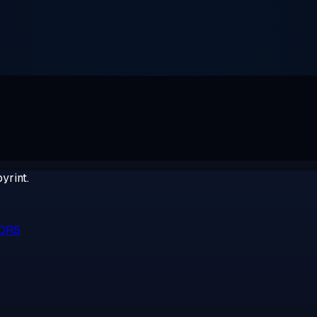
yrint.
DDR5