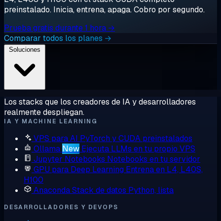
preinstalado. Inicia, entrena, apaga. Cobro por segundo.
Prueba gratis durante 1 hora →
Comparar todos los planes →
Soluciones
Los stacks que los creadores de IA y desarrolladores
realmente despliegan.
IA Y MACHINE LEARNING
VPS para AI
PyTorch y CUDA preinstalados
Ollama
New
Ejecuta LLMs en tu propio VPS
Jupyter Notebooks
Notebooks en tu servidor
GPU para Deep Learning
Entrena en L4, L40S,
H100
Anaconda
Stack de datos Python, lista
DESARROLLADORES Y DEVOPS