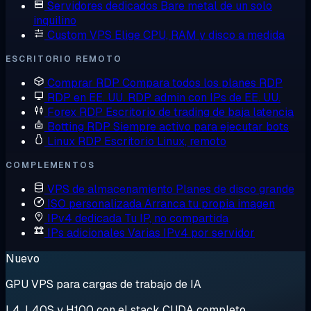
Servidores dedicados
Bare metal de un solo
inquilino
Custom VPS
Elige CPU, RAM y disco a medida
ESCRITORIO REMOTO
Comprar RDP
Compara todos los planes RDP
RDP en EE. UU.
RDP admin con IPs de EE. UU.
Forex RDP
Escritorio de trading de baja latencia
Botting RDP
Siempre activo para ejecutar bots
Linux RDP
Escritorio Linux, remoto
COMPLEMENTOS
VPS de almacenamiento
Planes de disco grande
ISO personalizada
Arranca tu propia imagen
IPv4 dedicada
Tu IP, no compartida
IPs adicionales
Varias IPv4 por servidor
Nuevo
GPU VPS para cargas de trabajo de IA
L4, L40S y H100 con el stack CUDA completo