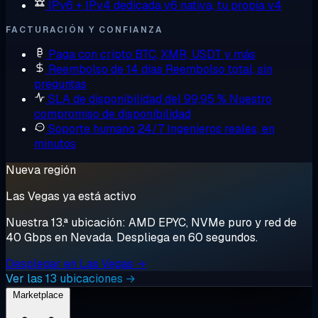
IPv6 + IPv4 dedicada
v6 nativa, tu propia v4
FACTURACIÓN Y CONFIANZA
Paga con cripto
BTC, XMR, USDT y más
Reembolso de 14 días
Reembolso total, sin
preguntas
SLA de disponibilidad del 99,95 %
Nuestro
compromiso de disponibilidad
Soporte humano 24/7
Ingenieros reales, en
minutos
Nueva región
Las Vegas ya está activo
Nuestra 13.ª ubicación: AMD EPYC, NVMe puro y red de
40 Gbps en Nevada. Despliega en 60 segundos.
Desplegar en Las Vegas →
Ver las 13 ubicaciones →
Marketplace