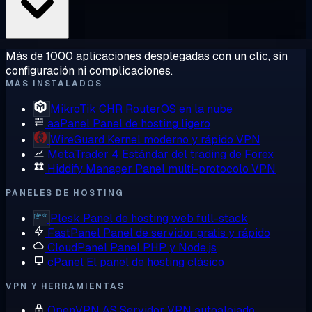
Más de 1000 aplicaciones desplegadas con un clic, sin
configuración ni complicaciones.
MÁS INSTALADOS
MikroTik CHR
RouterOS en la nube
aaPanel
Panel de hosting ligero
WireGuard
Kernel moderno y rápido VPN
MetaTrader 4
Estándar del trading de Forex
Hiddify Manager
Panel multi-protocolo VPN
PANELES DE HOSTING
Plesk
Panel de hosting web full-stack
FastPanel
Panel de servidor gratis y rápido
CloudPanel
Panel PHP y Node.js
cPanel
El panel de hosting clásico
VPN Y HERRAMIENTAS
OpenVPN AS
Servidor VPN autoalojado