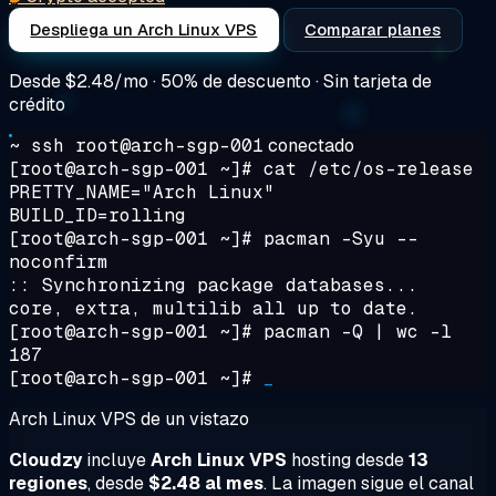
Despliega un Arch Linux VPS
Comparar planes
Desde
$2.48/mo
· 50% de descuento · Sin tarjeta de
crédito
~ ssh root@arch-sgp-001
conectado
[root@arch-sgp-001 ~]#
cat /etc/os-release
PRETTY_NAME="Arch Linux"
BUILD_ID=rolling
[root@arch-sgp-001 ~]#
pacman -Syu --
noconfirm
:: Synchronizing package databases...
core, extra, multilib all up to date.
[root@arch-sgp-001 ~]#
pacman -Q | wc -l
187
[root@arch-sgp-001 ~]#
_
Arch Linux VPS de un vistazo
Cloudzy
incluye
Arch Linux VPS
hosting desde
13
regiones
, desde
$2.48 al mes
. La imagen sigue el canal