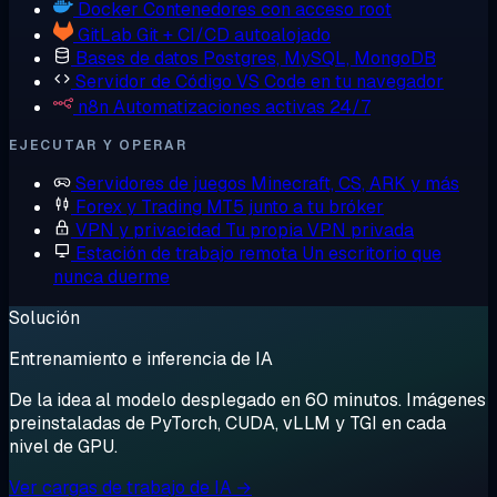
Docker
Contenedores con acceso root
GitLab
Git + CI/CD autoalojado
Bases de datos
Postgres, MySQL, MongoDB
Servidor de Código
VS Code en tu navegador
n8n
Automatizaciones activas 24/7
EJECUTAR Y OPERAR
Servidores de juegos
Minecraft, CS, ARK y más
Forex y Trading
MT5 junto a tu bróker
VPN y privacidad
Tu propia VPN privada
Estación de trabajo remota
Un escritorio que
nunca duerme
Solución
Entrenamiento e inferencia de IA
De la idea al modelo desplegado en 60 minutos. Imágenes
preinstaladas de PyTorch, CUDA, vLLM y TGI en cada
nivel de GPU.
Ver cargas de trabajo de IA →