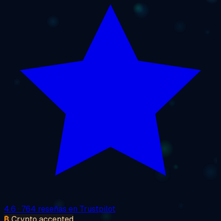
4.6
· 764 reseñas en Trustpilot
₿
Crypto accepted