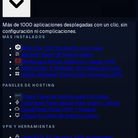
Más de 1000 aplicaciones desplegadas con un clic, sin
configuración ni complicaciones.
MÁS INSTALADOS
MikroTik CHR
RouterOS en la nube
aaPanel
Panel de hosting ligero
WireGuard
Kernel moderno y rápido VPN
MetaTrader 4
Estándar del trading de Forex
Hiddify Manager
Panel multi-protocolo VPN
PANELES DE HOSTING
Plesk
Panel de hosting web full-stack
FastPanel
Panel de servidor gratis y rápido
CloudPanel
Panel PHP y Node.js
cPanel
El panel de hosting clásico
VPN Y HERRAMIENTAS
OpenVPN AS
Servidor VPN autoalojado