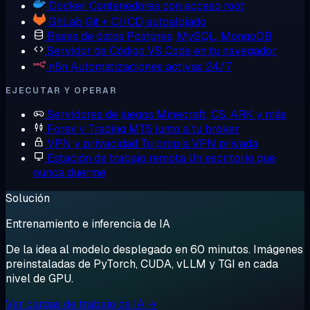
Docker
Contenedores con acceso root
GitLab
Git + CI/CD autoalojado
Bases de datos
Postgres, MySQL, MongoDB
Servidor de Código
VS Code en tu navegador
n8n
Automatizaciones activas 24/7
EJECUTAR Y OPERAR
Servidores de juegos
Minecraft, CS, ARK y más
Forex y Trading
MT5 junto a tu bróker
VPN y privacidad
Tu propia VPN privada
Estación de trabajo remota
Un escritorio que
nunca duerme
Solución
Entrenamiento e inferencia de IA
De la idea al modelo desplegado en 60 minutos. Imágenes
preinstaladas de PyTorch, CUDA, vLLM y TGI en cada
nivel de GPU.
Ver cargas de trabajo de IA →