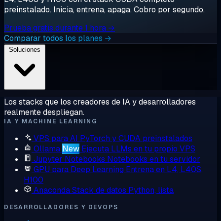
preinstalado. Inicia, entrena, apaga. Cobro por segundo.
Prueba gratis durante 1 hora →
Comparar todos los planes →
Soluciones
Los stacks que los creadores de IA y desarrolladores
realmente despliegan.
IA Y MACHINE LEARNING
VPS para AI
PyTorch y CUDA preinstalados
Ollama
New
Ejecuta LLMs en tu propio VPS
Jupyter Notebooks
Notebooks en tu servidor
GPU para Deep Learning
Entrena en L4, L40S,
H100
Anaconda
Stack de datos Python, lista
DESARROLLADORES Y DEVOPS