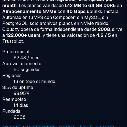
month
. Los planes van desde
512 MB to 64 GB DDR5
en
Almacenamiento NVMe
con
40 Gbps
uplinks. Instala
Automad en tu VPS con Composer: sin MySQL, sin
PostgreSQL, solo archivos planos en NVMe rápido.
Cloudzy opera de forma independiente desde
2008
, sirve
a
122,000+ users
, y tiene una valoración de
4.6 / 5
en
Trustpilot.
Precio inicial
$2.48 / mes
Aprovisionamiento
60 segundos
Regiones
13 en todo el mundo
SLA de uptime
99.95%
Reembolso
14 días
Fundada
2008
POR QUÉ LOS DESARROLLADORES ELIGEN CLOUDZY