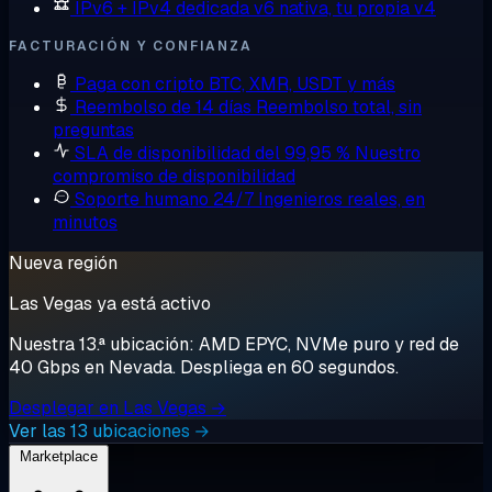
IPv6 + IPv4 dedicada
v6 nativa, tu propia v4
FACTURACIÓN Y CONFIANZA
Paga con cripto
BTC, XMR, USDT y más
Reembolso de 14 días
Reembolso total, sin
preguntas
SLA de disponibilidad del 99,95 %
Nuestro
compromiso de disponibilidad
Soporte humano 24/7
Ingenieros reales, en
minutos
Nueva región
Las Vegas ya está activo
Nuestra 13.ª ubicación: AMD EPYC, NVMe puro y red de
40 Gbps en Nevada. Despliega en 60 segundos.
Desplegar en Las Vegas →
Ver las 13 ubicaciones →
Marketplace