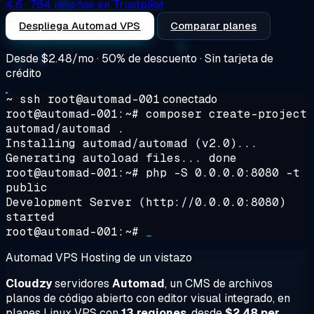
4.6
· 764 reseñas en Trustpilot
Despliega Automad VPS
Comparar planes
Desde
$2.48/mo
· 50% de descuento · Sin tarjeta de
crédito
~ ssh root@automad-001
conectado
root@automad-001:~#
composer create-project
automad/automad .
Installing automad/automad (v2.0)...
Generating autoload files... done
root@automad-001:~#
php -S 0.0.0.0:8080 -t
public
Development Server (http://0.0.0.0:8080)
started
root@automad-001:~#
_
Automad VPS Hosting de un vistazo
Cloudzy
servidores
Automad
, un CMS de archivos
planos de código abierto con editor visual integrado, en
planes Linux VPS con
13 regiones
, desde
$2.48 per