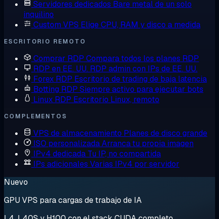
Servidores dedicados
Bare metal de un solo
inquilino
Custom VPS
Elige CPU, RAM y disco a medida
ESCRITORIO REMOTO
Comprar RDP
Compara todos los planes RDP
RDP en EE. UU.
RDP admin con IPs de EE. UU.
Forex RDP
Escritorio de trading de baja latencia
Botting RDP
Siempre activo para ejecutar bots
Linux RDP
Escritorio Linux, remoto
COMPLEMENTOS
VPS de almacenamiento
Planes de disco grande
ISO personalizada
Arranca tu propia imagen
IPv4 dedicada
Tu IP, no compartida
IPs adicionales
Varias IPv4 por servidor
Nuevo
GPU VPS para cargas de trabajo de IA
L4, L40S y H100 con el stack CUDA completo