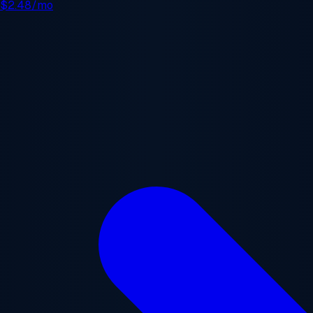
e
$2.48/mo