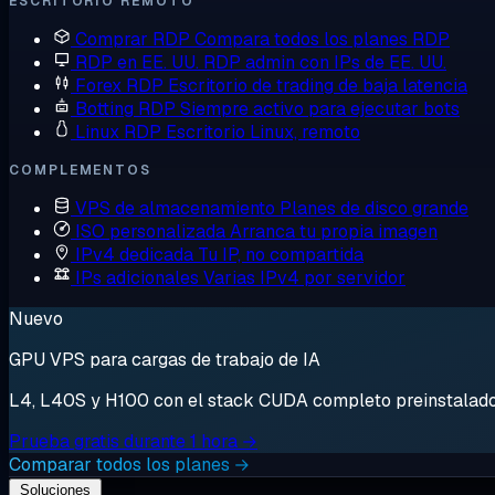
ESCRITORIO REMOTO
Comprar RDP
Compara todos los planes RDP
RDP en EE. UU.
RDP admin con IPs de EE. UU.
Forex RDP
Escritorio de trading de baja latencia
Botting RDP
Siempre activo para ejecutar bots
Linux RDP
Escritorio Linux, remoto
COMPLEMENTOS
VPS de almacenamiento
Planes de disco grande
ISO personalizada
Arranca tu propia imagen
IPv4 dedicada
Tu IP, no compartida
IPs adicionales
Varias IPv4 por servidor
Nuevo
GPU VPS para cargas de trabajo de IA
L4, L40S y H100 con el stack CUDA completo preinstalado. 
Prueba gratis durante 1 hora →
Comparar todos los planes →
Soluciones