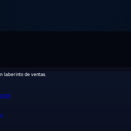
 laberinto de ventas.
 DDR5
no