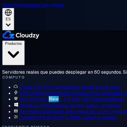
Soporte
Contactar con ventas
ES
Productos
Servidores reales que puedes desplegar en 60 segundos. Sin
CÓMPUTO
Cloud VPS
EPYC compartido, desde 2,48 $/mes
VPS de alto rendimiento
Núcleos EPYC dedicados,
VPS con GPU
New
L4, L40S, H100 bajo demanda
Windows VPS
Windows Server, admin completo
Servidores dedicados
Bare metal de un solo inquili
Custom VPS
Elige CPU, RAM y disco a medida