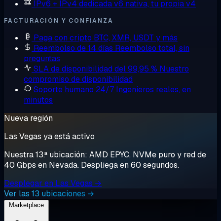
IPv6 + IPv4 dedicada
v6 nativa, tu propia v4
FACTURACIÓN Y CONFIANZA
Paga con cripto
BTC, XMR, USDT y más
Reembolso de 14 días
Reembolso total, sin
preguntas
SLA de disponibilidad del 99,95 %
Nuestro
compromiso de disponibilidad
Soporte humano 24/7
Ingenieros reales, en
minutos
Nueva región
Las Vegas ya está activo
Nuestra 13.ª ubicación: AMD EPYC, NVMe puro y red de
40 Gbps en Nevada. Despliega en 60 segundos.
Desplegar en Las Vegas →
Ver las 13 ubicaciones →
Marketplace