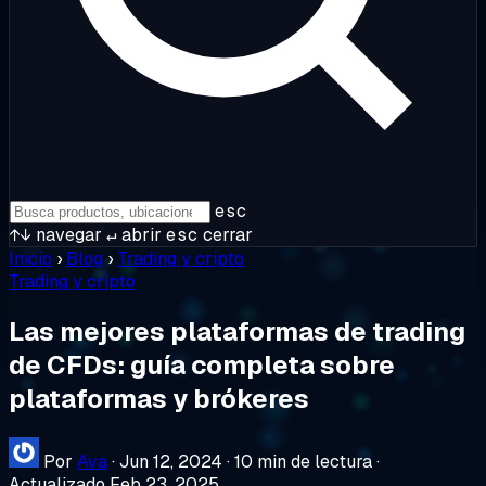
esc
↑↓
navegar
↵
abrir
esc
cerrar
Inicio
›
Blog
›
Trading y cripto
Trading y cripto
Las mejores plataformas de trading
de CFDs: guía completa sobre
plataformas y brókeres
Por
Ava
·
Jun 12, 2024
·
10 min de lectura
·
Actualizado Feb 23, 2025