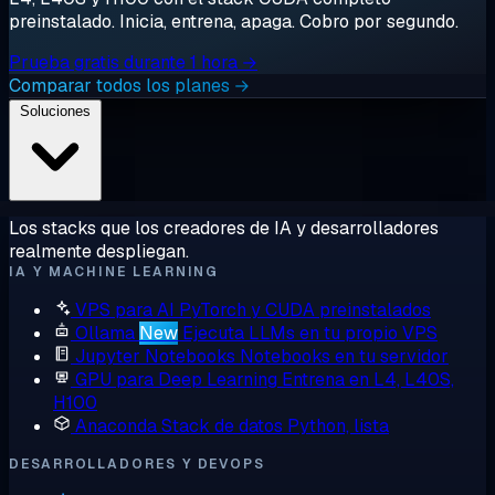
preinstalado. Inicia, entrena, apaga. Cobro por segundo.
Prueba gratis durante 1 hora →
Comparar todos los planes →
Soluciones
Los stacks que los creadores de IA y desarrolladores
realmente despliegan.
IA Y MACHINE LEARNING
VPS para AI
PyTorch y CUDA preinstalados
Ollama
New
Ejecuta LLMs en tu propio VPS
Jupyter Notebooks
Notebooks en tu servidor
GPU para Deep Learning
Entrena en L4, L40S,
H100
Anaconda
Stack de datos Python, lista
DESARROLLADORES Y DEVOPS