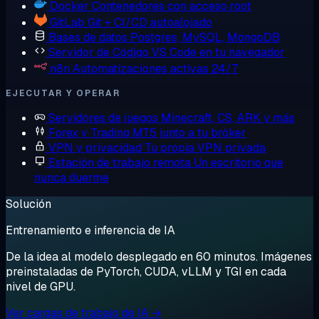
Docker
Contenedores con acceso root
GitLab
Git + CI/CD autoalojado
Bases de datos
Postgres, MySQL, MongoDB
Servidor de Código
VS Code en tu navegador
n8n
Automatizaciones activas 24/7
EJECUTAR Y OPERAR
Servidores de juegos
Minecraft, CS, ARK y más
Forex y Trading
MT5 junto a tu bróker
VPN y privacidad
Tu propia VPN privada
Estación de trabajo remota
Un escritorio que
nunca duerme
Solución
Entrenamiento e inferencia de IA
De la idea al modelo desplegado en 60 minutos. Imágenes
preinstaladas de PyTorch, CUDA, vLLM y TGI en cada
nivel de GPU.
Ver cargas de trabajo de IA →