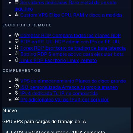
Servidores dedicados
Bare metal de un solo
inquilino
Custom VPS
Elige CPU, RAM y disco a medida
ESCRITORIO REMOTO
Comprar RDP
Compara todos los planes RDP
RDP en EE. UU.
RDP admin con IPs de EE. UU.
Forex RDP
Escritorio de trading de baja latencia
Botting RDP
Siempre activo para ejecutar bots
Linux RDP
Escritorio Linux, remoto
COMPLEMENTOS
VPS de almacenamiento
Planes de disco grande
ISO personalizada
Arranca tu propia imagen
IPv4 dedicada
Tu IP, no compartida
IPs adicionales
Varias IPv4 por servidor
Nuevo
GPU VPS para cargas de trabajo de IA
L4, L40S y H100 con el stack CUDA completo