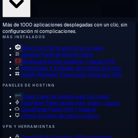
Más de 1000 aplicaciones desplegadas con un clic, sin
configuración ni complicaciones.
MÁS INSTALADOS
MikroTik CHR
RouterOS en la nube
aaPanel
Panel de hosting ligero
WireGuard
Kernel moderno y rápido VPN
MetaTrader 4
Estándar del trading de Forex
Hiddify Manager
Panel multi-protocolo VPN
PANELES DE HOSTING
Plesk
Panel de hosting web full-stack
FastPanel
Panel de servidor gratis y rápido
CloudPanel
Panel PHP y Node.js
cPanel
El panel de hosting clásico
VPN Y HERRAMIENTAS
OpenVPN AS
Servidor VPN autoalojado