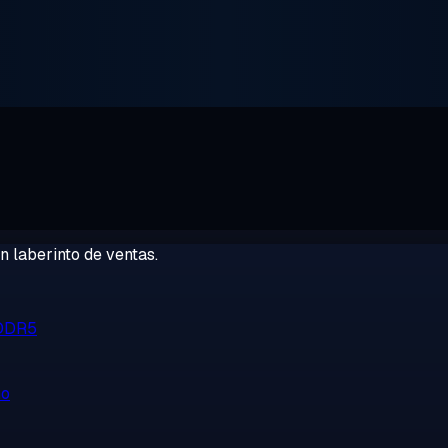
 laberinto de ventas.
 DDR5
no