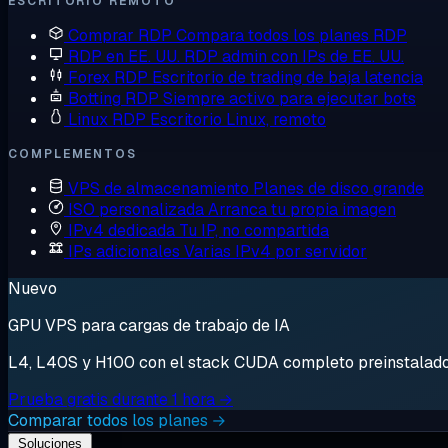
ESCRITORIO REMOTO
Comprar RDP
Compara todos los planes RDP
RDP en EE. UU.
RDP admin con IPs de EE. UU.
Forex RDP
Escritorio de trading de baja latencia
Botting RDP
Siempre activo para ejecutar bots
Linux RDP
Escritorio Linux, remoto
COMPLEMENTOS
VPS de almacenamiento
Planes de disco grande
ISO personalizada
Arranca tu propia imagen
IPv4 dedicada
Tu IP, no compartida
IPs adicionales
Varias IPv4 por servidor
Nuevo
GPU VPS para cargas de trabajo de IA
L4, L40S y H100 con el stack CUDA completo preinstalado. 
Prueba gratis durante 1 hora →
Comparar todos los planes →
Soluciones