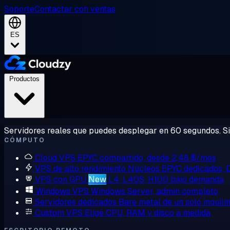
Soporte
Contactar con ventas
ES
Productos
Servidores reales que puedes desplegar en 60 segundos. Sin
CÓMPUTO
Cloud VPS
EPYC compartido, desde 2,48 $/mes
VPS de alto rendimiento
Núcleos EPYC dedicados,
VPS con GPU
New
L4, L40S, H100 bajo demanda
Windows VPS
Windows Server, admin completo
Servidores dedicados
Bare metal de un solo inquili
Custom VPS
Elige CPU, RAM y disco a medida