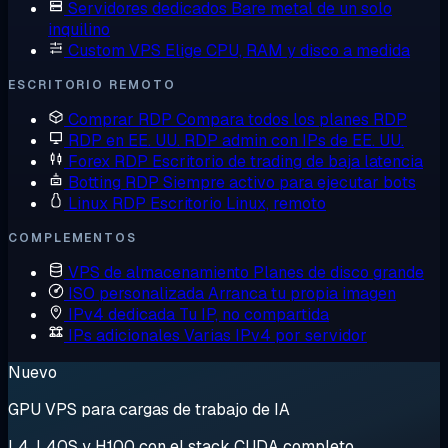
Servidores dedicados
Bare metal de un solo
inquilino
Custom VPS
Elige CPU, RAM y disco a medida
ESCRITORIO REMOTO
Comprar RDP
Compara todos los planes RDP
RDP en EE. UU.
RDP admin con IPs de EE. UU.
Forex RDP
Escritorio de trading de baja latencia
Botting RDP
Siempre activo para ejecutar bots
Linux RDP
Escritorio Linux, remoto
COMPLEMENTOS
VPS de almacenamiento
Planes de disco grande
ISO personalizada
Arranca tu propia imagen
IPv4 dedicada
Tu IP, no compartida
IPs adicionales
Varias IPv4 por servidor
Nuevo
GPU VPS para cargas de trabajo de IA
L4, L40S y H100 con el stack CUDA completo