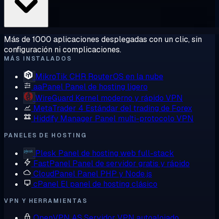
Más de 1000 aplicaciones desplegadas con un clic, sin
configuración ni complicaciones.
MÁS INSTALADOS
MikroTik CHR
RouterOS en la nube
aaPanel
Panel de hosting ligero
WireGuard
Kernel moderno y rápido VPN
MetaTrader 4
Estándar del trading de Forex
Hiddify Manager
Panel multi-protocolo VPN
PANELES DE HOSTING
Plesk
Panel de hosting web full-stack
FastPanel
Panel de servidor gratis y rápido
CloudPanel
Panel PHP y Node.js
cPanel
El panel de hosting clásico
VPN Y HERRAMIENTAS
OpenVPN AS
Servidor VPN autoalojado