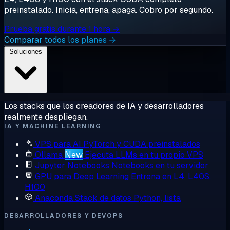
preinstalado. Inicia, entrena, apaga. Cobro por segundo.
Prueba gratis durante 1 hora →
Comparar todos los planes →
Soluciones
Los stacks que los creadores de IA y desarrolladores
realmente despliegan.
IA Y MACHINE LEARNING
VPS para AI
PyTorch y CUDA preinstalados
Ollama
New
Ejecuta LLMs en tu propio VPS
Jupyter Notebooks
Notebooks en tu servidor
GPU para Deep Learning
Entrena en L4, L40S,
H100
Anaconda
Stack de datos Python, lista
DESARROLLADORES Y DEVOPS