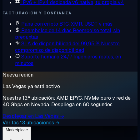
IPv6 + IPv4 dedicada
v6 nativa, tu propia v4
FACTURACIÓN Y CONFIANZA
Paga con cripto
BTC, XMR, USDT y más
Reembolso de 14 días
Reembolso total, sin
preguntas
SLA de disponibilidad del 99,95 %
Nuestro
compromiso de disponibilidad
Soporte humano 24/7
Ingenieros reales, en
minutos
Nueva región
Las Vegas ya está activo
Nuestra 13.ª ubicación: AMD EPYC, NVMe puro y red de
40 Gbps en Nevada. Despliega en 60 segundos.
Desplegar en Las Vegas →
Ver las 13 ubicaciones →
Marketplace