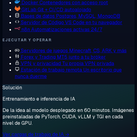
Docker
Contenedores con acceso root
GitLab
Git + CI/CD autoalojado
Bases de datos
Postgres, MySQL, MongoDB
Servidor de Código
VS Code en tu navegador
n8n
Automatizaciones activas 24/7
EJECUTAR Y OPERAR
Servidores de juegos
Minecraft, CS, ARK y más
Forex y Trading
MT5 junto a tu bróker
VPN y privacidad
Tu propia VPN privada
Estación de trabajo remota
Un escritorio que
nunca duerme
Solución
Entrenamiento e inferencia de IA
De la idea al modelo desplegado en 60 minutos. Imágenes
preinstaladas de PyTorch, CUDA, vLLM y TGI en cada
nivel de GPU.
Ver cargas de trabajo de IA →