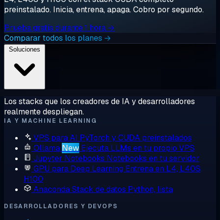
preinstalado. Inicia, entrena, apaga. Cobro por segundo.
Prueba gratis durante 1 hora →
Comparar todos los planes →
Soluciones
Los stacks que los creadores de IA y desarrolladores
realmente despliegan.
IA Y MACHINE LEARNING
VPS para AI
PyTorch y CUDA preinstalados
Ollama
New
Ejecuta LLMs en tu propio VPS
Jupyter Notebooks
Notebooks en tu servidor
GPU para Deep Learning
Entrena en L4, L40S,
H100
Anaconda
Stack de datos Python, lista
DESARROLLADORES Y DEVOPS