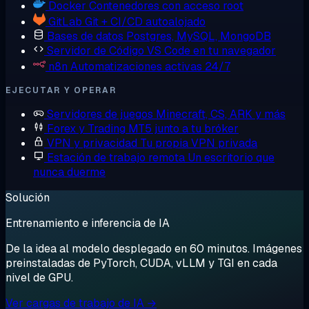
Docker
Contenedores con acceso root
GitLab
Git + CI/CD autoalojado
Bases de datos
Postgres, MySQL, MongoDB
Servidor de Código
VS Code en tu navegador
n8n
Automatizaciones activas 24/7
EJECUTAR Y OPERAR
Servidores de juegos
Minecraft, CS, ARK y más
Forex y Trading
MT5 junto a tu bróker
VPN y privacidad
Tu propia VPN privada
Estación de trabajo remota
Un escritorio que
nunca duerme
Solución
Entrenamiento e inferencia de IA
De la idea al modelo desplegado en 60 minutos. Imágenes
preinstaladas de PyTorch, CUDA, vLLM y TGI en cada
nivel de GPU.
Ver cargas de trabajo de IA →