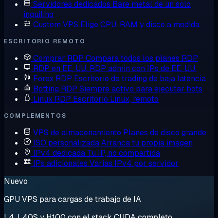
Servidores dedicados
Bare metal de un solo
inquilino
Custom VPS
Elige CPU, RAM y disco a medida
ESCRITORIO REMOTO
Comprar RDP
Compara todos los planes RDP
RDP en EE. UU.
RDP admin con IPs de EE. UU.
Forex RDP
Escritorio de trading de baja latencia
Botting RDP
Siempre activo para ejecutar bots
Linux RDP
Escritorio Linux, remoto
COMPLEMENTOS
VPS de almacenamiento
Planes de disco grande
ISO personalizada
Arranca tu propia imagen
IPv4 dedicada
Tu IP, no compartida
IPs adicionales
Varias IPv4 por servidor
Nuevo
GPU VPS para cargas de trabajo de IA
L4, L40S y H100 con el stack CUDA completo