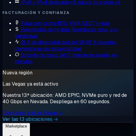
IPv6 + IPv4 dedicada
v6 nativa, tu propia v4
FACTURACIÓN Y CONFIANZA
Paga con cripto
BTC, XMR, USDT y más
Reembolso de 14 días
Reembolso total, sin
preguntas
SLA de disponibilidad del 99,95 %
Nuestro
compromiso de disponibilidad
Soporte humano 24/7
Ingenieros reales, en
minutos
Nueva región
Las Vegas ya está activo
Nuestra 13.ª ubicación: AMD EPYC, NVMe puro y red de
40 Gbps en Nevada. Despliega en 60 segundos.
Desplegar en Las Vegas →
Ver las 13 ubicaciones →
Marketplace