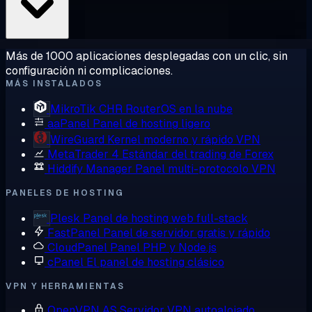
Más de 1000 aplicaciones desplegadas con un clic, sin
configuración ni complicaciones.
MÁS INSTALADOS
MikroTik CHR
RouterOS en la nube
aaPanel
Panel de hosting ligero
WireGuard
Kernel moderno y rápido VPN
MetaTrader 4
Estándar del trading de Forex
Hiddify Manager
Panel multi-protocolo VPN
PANELES DE HOSTING
Plesk
Panel de hosting web full-stack
FastPanel
Panel de servidor gratis y rápido
CloudPanel
Panel PHP y Node.js
cPanel
El panel de hosting clásico
VPN Y HERRAMIENTAS
OpenVPN AS
Servidor VPN autoalojado