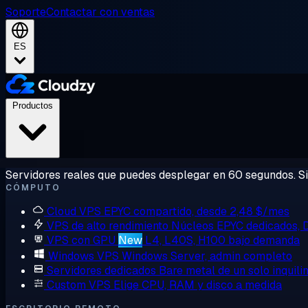
Soporte
Contactar con ventas
ES
Productos
Servidores reales que puedes desplegar en 60 segundos. Sin
CÓMPUTO
Cloud VPS
EPYC compartido, desde 2,48 $/mes
VPS de alto rendimiento
Núcleos EPYC dedicados,
VPS con GPU
New
L4, L40S, H100 bajo demanda
Windows VPS
Windows Server, admin completo
Servidores dedicados
Bare metal de un solo inquili
Custom VPS
Elige CPU, RAM y disco a medida