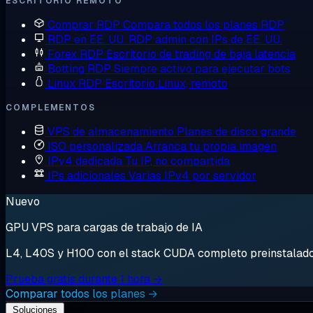
ESCRITORIO REMOTO
Comprar RDP
Compara todos los planes RDP
RDP en EE. UU.
RDP admin con IPs de EE. UU.
Forex RDP
Escritorio de trading de baja latencia
Botting RDP
Siempre activo para ejecutar bots
Linux RDP
Escritorio Linux, remoto
COMPLEMENTOS
VPS de almacenamiento
Planes de disco grande
ISO personalizada
Arranca tu propia imagen
IPv4 dedicada
Tu IP, no compartida
IPs adicionales
Varias IPv4 por servidor
Nuevo
GPU VPS para cargas de trabajo de IA
L4, L40S y H100 con el stack CUDA completo preinstalado. 
Prueba gratis durante 1 hora →
Comparar todos los planes →
Soluciones