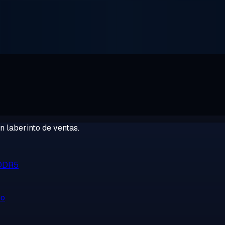
 laberinto de ventas.
 DDR5
no