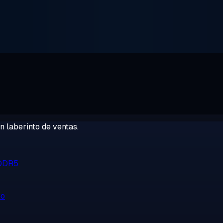
 laberinto de ventas.
 DDR5
no