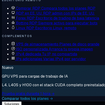
ESCRITORIO REMOTO
Comprar RDP
Compara todos los planes RDP
RDP en EE. UU.
RDP admin con IPs de EE. UU.
Forex RDP
Escritorio de trading de baja latencia
Botting RDP
Siempre activo para ejecutar bots
Linux RDP
Escritorio Linux, remoto
COMPLEMENTOS
VPS de almacenamiento
Planes de disco grande
ISO personalizada
Arranca tu propia imagen
IPv4 dedicada
Tu IP, no compartida
IPs adicionales
Varias IPv4 por servidor
Nuevo
GPU VPS para cargas de trabajo de IA
L4, L40S y H100 con el stack CUDA completo preinstalado. 
Prueba gratis durante 1 hora →
Comparar todos los planes →
Soluciones