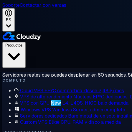
Soporte
Contactar con ventas
ES
Productos
Servidores reales que puedes desplegar en 60 segundos. Sin
CÓMPUTO
Cloud VPS
EPYC compartido, desde 2,48 $/mes
VPS de alto rendimiento
Núcleos EPYC dedicados,
VPS con GPU
New
L4, L40S, H100 bajo demanda
Windows VPS
Windows Server, admin completo
Servidores dedicados
Bare metal de un solo inquili
Custom VPS
Elige CPU, RAM y disco a medida