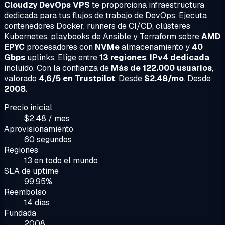
Cloudzy DevOps VPS
te proporciona infraestructura
dedicada para tus flujos de trabajo de DevOps. Ejecuta
contenedores Docker, runners de CI/CD, clústeres
Kubernetes, playbooks de Ansible y Terraform sobre
AMD
EPYC
procesadores con
NVMe
almacenamiento y
40
Gbps
uplinks. Elige entre
13 regiones
.
IPv4 dedicada
incluido. Con la confianza de
Más de 122.000 usuarios
,
valorado
4,6/5 en Trustpilot
. Desde
$2.48/mo
. Desde
2008
.
Precio inicial
$2.48 / mes
Aprovisionamiento
60 segundos
Regiones
13 en todo el mundo
SLA de uptime
99.95%
Reembolso
14 días
Fundada
2008