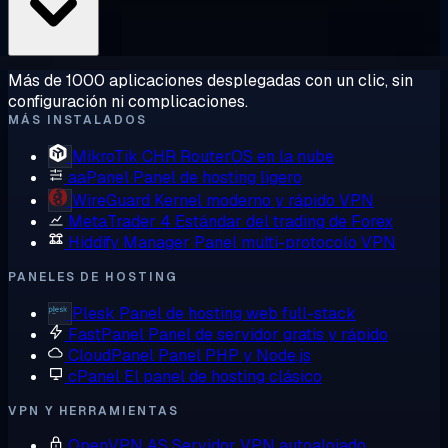
Más de 1000 aplicaciones desplegadas con un clic, sin
configuración ni complicaciones.
MÁS INSTALADOS
MikroTik CHR
RouterOS en la nube
aaPanel
Panel de hosting ligero
WireGuard
Kernel moderno y rápido VPN
MetaTrader 4
Estándar del trading de Forex
Hiddify Manager
Panel multi-protocolo VPN
PANELES DE HOSTING
Plesk
Panel de hosting web full-stack
FastPanel
Panel de servidor gratis y rápido
CloudPanel
Panel PHP y Node.js
cPanel
El panel de hosting clásico
VPN Y HERRAMIENTAS
OpenVPN AS
Servidor VPN autoalojado