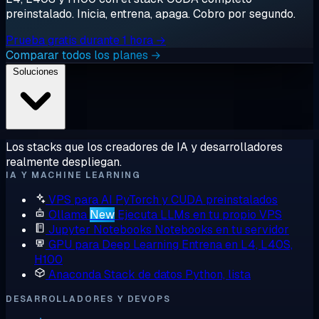
preinstalado. Inicia, entrena, apaga. Cobro por segundo.
Prueba gratis durante 1 hora →
Comparar todos los planes →
Soluciones
Los stacks que los creadores de IA y desarrolladores
realmente despliegan.
IA Y MACHINE LEARNING
VPS para AI
PyTorch y CUDA preinstalados
Ollama
New
Ejecuta LLMs en tu propio VPS
Jupyter Notebooks
Notebooks en tu servidor
GPU para Deep Learning
Entrena en L4, L40S,
H100
Anaconda
Stack de datos Python, lista
DESARROLLADORES Y DEVOPS