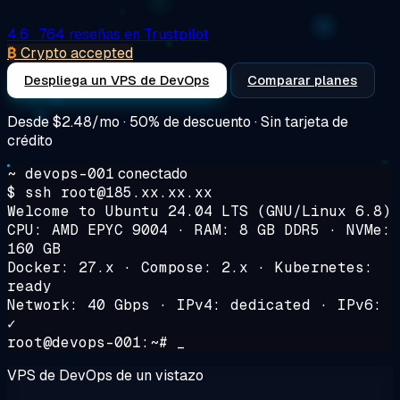
4.6
· 764 reseñas en Trustpilot
₿
Crypto accepted
Despliega un VPS de DevOps
Comparar planes
Desde
$2.48/mo
· 50% de descuento · Sin tarjeta de
crédito
~ devops-001
conectado
$ ssh root@185.xx.xx.xx
Welcome to Ubuntu 24.04 LTS (GNU/Linux 6.8)
CPU: AMD EPYC 9004 · RAM: 8 GB DDR5 · NVMe:
160 GB
Docker: 27.x · Compose: 2.x · Kubernetes:
ready
Network: 40 Gbps · IPv4: dedicated · IPv6:
✓
root@devops-001:~# _
VPS de DevOps de un vistazo