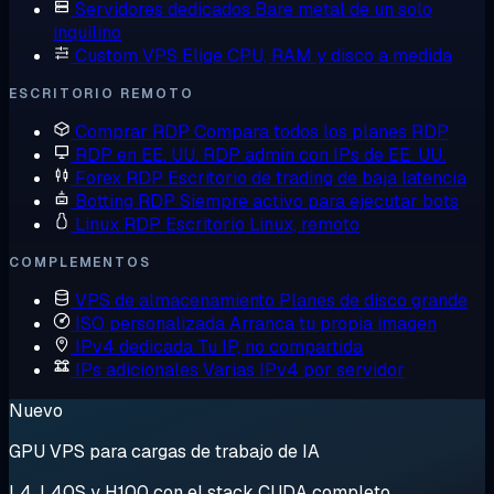
Servidores dedicados
Bare metal de un solo
inquilino
Custom VPS
Elige CPU, RAM y disco a medida
ESCRITORIO REMOTO
Comprar RDP
Compara todos los planes RDP
RDP en EE. UU.
RDP admin con IPs de EE. UU.
Forex RDP
Escritorio de trading de baja latencia
Botting RDP
Siempre activo para ejecutar bots
Linux RDP
Escritorio Linux, remoto
COMPLEMENTOS
VPS de almacenamiento
Planes de disco grande
ISO personalizada
Arranca tu propia imagen
IPv4 dedicada
Tu IP, no compartida
IPs adicionales
Varias IPv4 por servidor
Nuevo
GPU VPS para cargas de trabajo de IA
L4, L40S y H100 con el stack CUDA completo