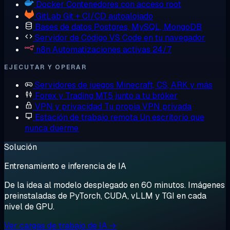
Docker
Contenedores con acceso root
GitLab
Git + CI/CD autoalojado
Bases de datos
Postgres, MySQL, MongoDB
Servidor de Código
VS Code en tu navegador
n8n
Automatizaciones activas 24/7
EJECUTAR Y OPERAR
Servidores de juegos
Minecraft, CS, ARK y más
Forex y Trading
MT5 junto a tu bróker
VPN y privacidad
Tu propia VPN privada
Estación de trabajo remota
Un escritorio que
nunca duerme
Solución
Entrenamiento e inferencia de IA
De la idea al modelo desplegado en 60 minutos. Imágenes
preinstaladas de PyTorch, CUDA, vLLM y TGI en cada
nivel de GPU.
Ver cargas de trabajo de IA →