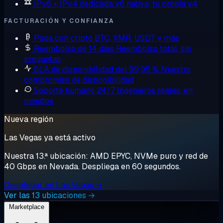
IPv6 + IPv4 dedicada
v6 nativa, tu propia v4
FACTURACIÓN Y CONFIANZA
Paga con cripto
BTC, XMR, USDT y más
Reembolso de 14 días
Reembolso total, sin
preguntas
SLA de disponibilidad del 99,95 %
Nuestro
compromiso de disponibilidad
Soporte humano 24/7
Ingenieros reales, en
minutos
Nueva región
Las Vegas ya está activo
Nuestra 13.ª ubicación: AMD EPYC, NVMe puro y red de
40 Gbps en Nevada. Despliega en 60 segundos.
Desplegar en Las Vegas →
Ver las 13 ubicaciones →
Marketplace