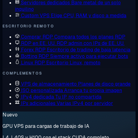
Servidores dedicados
Bare metal de un solo
inquilino
Custom VPS
Elige CPU, RAM y disco a medida
ESCRITORIO REMOTO
Comprar RDP
Compara todos los planes RDP
RDP en EE. UU.
RDP admin con IPs de EE. UU.
Forex RDP
Escritorio de trading de baja latencia
Botting RDP
Siempre activo para ejecutar bots
Linux RDP
Escritorio Linux, remoto
COMPLEMENTOS
VPS de almacenamiento
Planes de disco grande
ISO personalizada
Arranca tu propia imagen
IPv4 dedicada
Tu IP, no compartida
IPs adicionales
Varias IPv4 por servidor
Nuevo
GPU VPS para cargas de trabajo de IA
L4, L40S y H100 con el stack CUDA completo