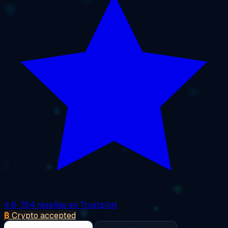
4.6
· 764 reseñas en Trustpilot
₿
Crypto accepted