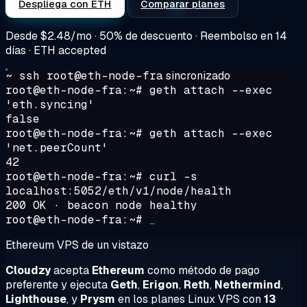
Despliega con ETH
Comparar planes
Desde
$2.48/mo
· 50% de descuento · Reembolso en 14
días · ETH accepted
~ ssh root@eth-node-fra
sincronizado
root@eth-node-fra:~#
geth attach --exec
'eth.syncing'
false
root@eth-node-fra:~#
geth attach --exec
'net.peerCount'
42
root@eth-node-fra:~#
curl -s
localhost:5052/eth/v1/node/health
200 OK · beacon node healthy
root@eth-node-fra:~#
_
Ethereum VPS de un vistazo
Cloudzy
acepta
Ethereum
como método de pago
preferente y ejecuta
Geth
,
Erigon
,
Reth
,
Nethermind
,
Lighthouse
, y
Prysm
en los planes Linux VPS con
13