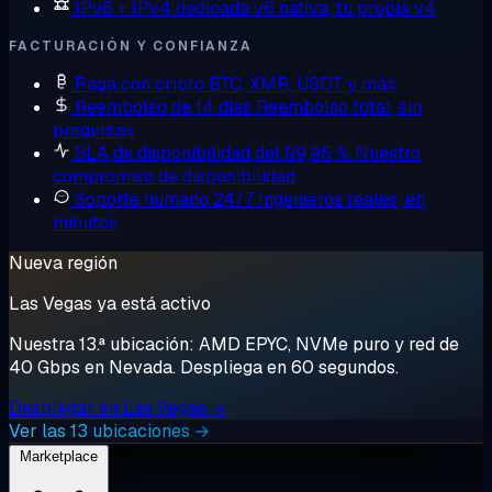
IPv6 + IPv4 dedicada
v6 nativa, tu propia v4
FACTURACIÓN Y CONFIANZA
Paga con cripto
BTC, XMR, USDT y más
Reembolso de 14 días
Reembolso total, sin
preguntas
SLA de disponibilidad del 99,95 %
Nuestro
compromiso de disponibilidad
Soporte humano 24/7
Ingenieros reales, en
minutos
Nueva región
Las Vegas ya está activo
Nuestra 13.ª ubicación: AMD EPYC, NVMe puro y red de
40 Gbps en Nevada. Despliega en 60 segundos.
Desplegar en Las Vegas →
Ver las 13 ubicaciones →
Marketplace