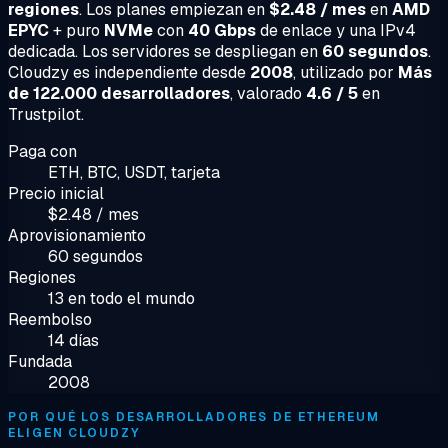
regiones
. Los planes empiezan en
$2.48 / mes
en
AMD
EPYC
+ puro
NVMe
con
40 Gbps
de enlace y una IPv4
dedicada. Los servidores se despliegan en
60 segundos
.
Cloudzy es independiente desde
2008
, utilizado por
Más
de 122.000 desarrolladores
, valorado
4.6 / 5
en
Trustpilot.
Paga con
ETH, BTC, USDT, tarjeta
Precio inicial
$2.48 / mes
Aprovisionamiento
60 segundos
Regiones
13 en todo el mundo
Reembolso
14 días
Fundada
2008
POR QUÉ LOS DESARROLLADORES DE ETHEREUM
ELIGEN CLOUDZY