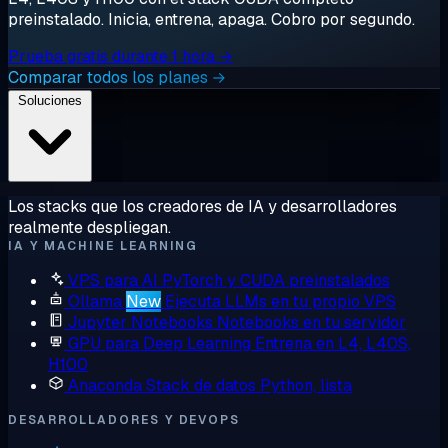
preinstalado. Inicia, entrena, apaga. Cobro por segundo.
Prueba gratis durante 1 hora →
Comparar todos los planes →
Soluciones
Los stacks que los creadores de IA y desarrolladores
realmente despliegan.
IA Y MACHINE LEARNING
VPS para AI
PyTorch y CUDA preinstalados
Ollama
New
Ejecuta LLMs en tu propio VPS
Jupyter Notebooks
Notebooks en tu servidor
GPU para Deep Learning
Entrena en L4, L40S,
H100
Anaconda
Stack de datos Python, lista
DESARROLLADORES Y DEVOPS