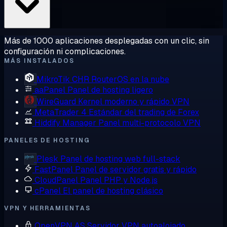
Más de 1000 aplicaciones desplegadas con un clic, sin
configuración ni complicaciones.
MÁS INSTALADOS
MikroTik CHR
RouterOS en la nube
aaPanel
Panel de hosting ligero
WireGuard
Kernel moderno y rápido VPN
MetaTrader 4
Estándar del trading de Forex
Hiddify Manager
Panel multi-protocolo VPN
PANELES DE HOSTING
Plesk
Panel de hosting web full-stack
FastPanel
Panel de servidor gratis y rápido
CloudPanel
Panel PHP y Node.js
cPanel
El panel de hosting clásico
VPN Y HERRAMIENTAS
OpenVPN AS
Servidor VPN autoalojado