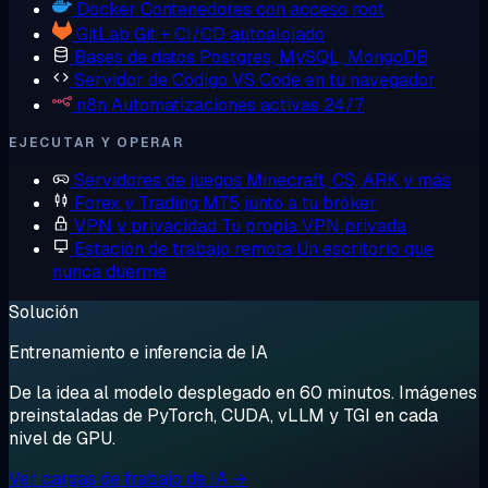
Docker
Contenedores con acceso root
GitLab
Git + CI/CD autoalojado
Bases de datos
Postgres, MySQL, MongoDB
Servidor de Código
VS Code en tu navegador
n8n
Automatizaciones activas 24/7
EJECUTAR Y OPERAR
Servidores de juegos
Minecraft, CS, ARK y más
Forex y Trading
MT5 junto a tu bróker
VPN y privacidad
Tu propia VPN privada
Estación de trabajo remota
Un escritorio que
nunca duerme
Solución
Entrenamiento e inferencia de IA
De la idea al modelo desplegado en 60 minutos. Imágenes
preinstaladas de PyTorch, CUDA, vLLM y TGI en cada
nivel de GPU.
Ver cargas de trabajo de IA →