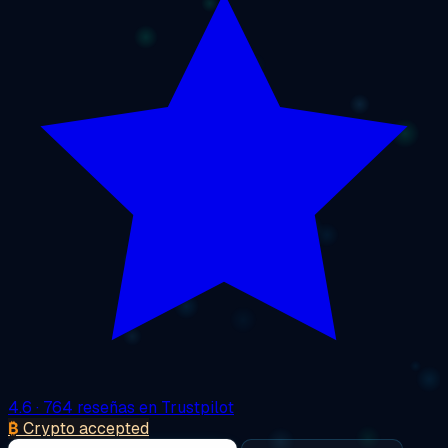
4.6
· 764 reseñas en Trustpilot
₿
Crypto accepted