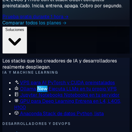
preinstalado. Inicia, entrena, apaga. Cobro por segundo.
Prueba gratis durante 1 hora →
Comparar todos los planes →
Soluciones
Los stacks que los creadores de IA y desarrolladores
realmente despliegan.
IA Y MACHINE LEARNING
VPS para AI
PyTorch y CUDA preinstalados
Ollama
New
Ejecuta LLMs en tu propio VPS
Jupyter Notebooks
Notebooks en tu servidor
GPU para Deep Learning
Entrena en L4, L40S,
H100
Anaconda
Stack de datos Python, lista
DESARROLLADORES Y DEVOPS