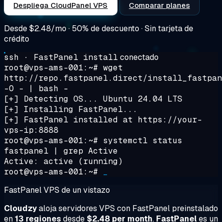
Despliega CloudPanel VPS
Comparar planes
Desde
$2.48/mo
· 50% de descuento · Sin tarjeta de
crédito
ssh · FastPanel install
conectado
root@vps-ams-001:~#
wget
http://repo.fastpanel.direct/install_fastpan
-O - | bash -
[+] Detecting OS... Ubuntu 24.04 LTS
[+] Installing FastPanel...
[+] FastPanel installed at https://your-
vps-ip:8888
root@vps-ams-001:~#
systemctl status
fastpanel | grep Active
Active:
active (running)
root@vps-ams-001:~#
_
FastPanel VPS de un vistazo
Cloudzy
aloja servidores VPS con FastPanel preinstalado
en
13 regiones
desde
$2.48 per month
.
FastPanel
es un