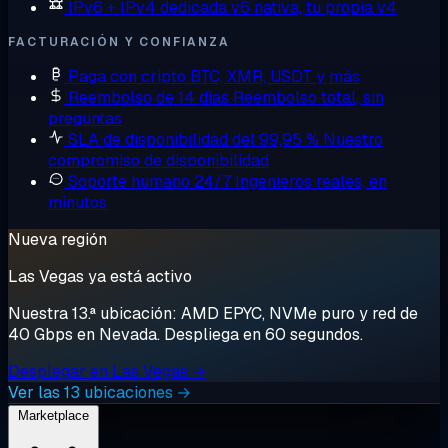
IPv6 + IPv4 dedicada
v6 nativa, tu propia v4
FACTURACIÓN Y CONFIANZA
Paga con cripto
BTC, XMR, USDT y más
Reembolso de 14 días
Reembolso total, sin
preguntas
SLA de disponibilidad del 99,95 %
Nuestro
compromiso de disponibilidad
Soporte humano 24/7
Ingenieros reales, en
minutos
Nueva región
Las Vegas ya está activo
Nuestra 13.ª ubicación: AMD EPYC, NVMe puro y red de
40 Gbps en Nevada. Despliega en 60 segundos.
Desplegar en Las Vegas →
Ver las 13 ubicaciones →
Marketplace