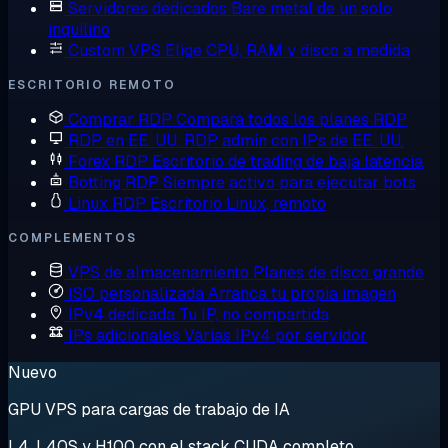
Servidores dedicados
Bare metal de un solo
inquilino
Custom VPS
Elige CPU, RAM y disco a medida
ESCRITORIO REMOTO
Comprar RDP
Compara todos los planes RDP
RDP en EE. UU.
RDP admin con IPs de EE. UU.
Forex RDP
Escritorio de trading de baja latencia
Botting RDP
Siempre activo para ejecutar bots
Linux RDP
Escritorio Linux, remoto
COMPLEMENTOS
VPS de almacenamiento
Planes de disco grande
ISO personalizada
Arranca tu propia imagen
IPv4 dedicada
Tu IP, no compartida
IPs adicionales
Varias IPv4 por servidor
Nuevo
GPU VPS para cargas de trabajo de IA
L4, L40S y H100 con el stack CUDA completo