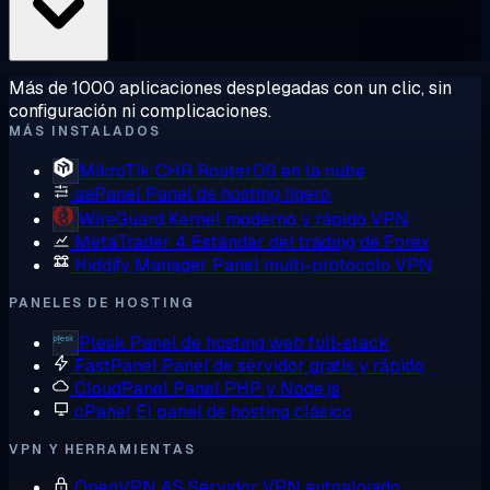
Más de 1000 aplicaciones desplegadas con un clic, sin
configuración ni complicaciones.
MÁS INSTALADOS
MikroTik CHR
RouterOS en la nube
aaPanel
Panel de hosting ligero
WireGuard
Kernel moderno y rápido VPN
MetaTrader 4
Estándar del trading de Forex
Hiddify Manager
Panel multi-protocolo VPN
PANELES DE HOSTING
Plesk
Panel de hosting web full-stack
FastPanel
Panel de servidor gratis y rápido
CloudPanel
Panel PHP y Node.js
cPanel
El panel de hosting clásico
VPN Y HERRAMIENTAS
OpenVPN AS
Servidor VPN autoalojado