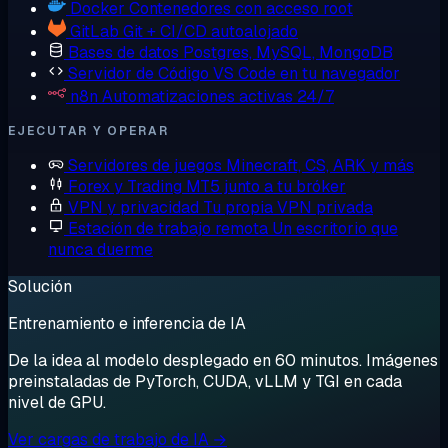
Docker
Contenedores con acceso root
GitLab
Git + CI/CD autoalojado
Bases de datos
Postgres, MySQL, MongoDB
Servidor de Código
VS Code en tu navegador
n8n
Automatizaciones activas 24/7
EJECUTAR Y OPERAR
Servidores de juegos
Minecraft, CS, ARK y más
Forex y Trading
MT5 junto a tu bróker
VPN y privacidad
Tu propia VPN privada
Estación de trabajo remota
Un escritorio que
nunca duerme
Solución
Entrenamiento e inferencia de IA
De la idea al modelo desplegado en 60 minutos. Imágenes
preinstaladas de PyTorch, CUDA, vLLM y TGI en cada
nivel de GPU.
Ver cargas de trabajo de IA →