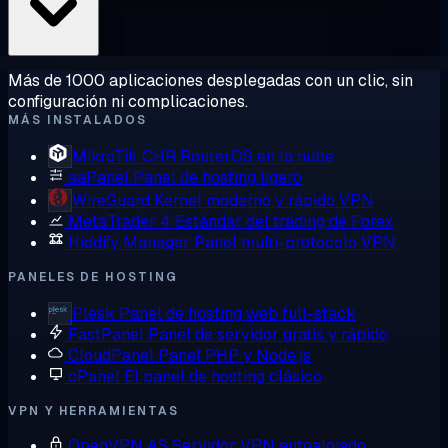
Más de 1000 aplicaciones desplegadas con un clic, sin
configuración ni complicaciones.
MÁS INSTALADOS
MikroTik CHR
RouterOS en la nube
aaPanel
Panel de hosting ligero
WireGuard
Kernel moderno y rápido VPN
MetaTrader 4
Estándar del trading de Forex
Hiddify Manager
Panel multi-protocolo VPN
PANELES DE HOSTING
Plesk
Panel de hosting web full-stack
FastPanel
Panel de servidor gratis y rápido
CloudPanel
Panel PHP y Node.js
cPanel
El panel de hosting clásico
VPN Y HERRAMIENTAS
OpenVPN AS
Servidor VPN autoalojado