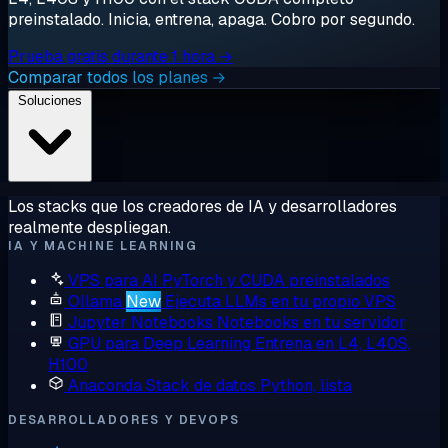
preinstalado. Inicia, entrena, apaga. Cobro por segundo.
Prueba gratis durante 1 hora →
Comparar todos los planes →
Soluciones
Los stacks que los creadores de IA y desarrolladores
realmente despliegan.
IA Y MACHINE LEARNING
VPS para AI
PyTorch y CUDA preinstalados
Ollama
New
Ejecuta LLMs en tu propio VPS
Jupyter Notebooks
Notebooks en tu servidor
GPU para Deep Learning
Entrena en L4, L40S,
H100
Anaconda
Stack de datos Python, lista
DESARROLLADORES Y DEVOPS