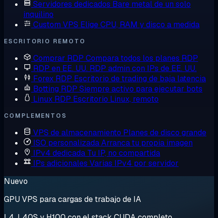
Servidores dedicados
Bare metal de un solo
inquilino
Custom VPS
Elige CPU, RAM y disco a medida
ESCRITORIO REMOTO
Comprar RDP
Compara todos los planes RDP
RDP en EE. UU.
RDP admin con IPs de EE. UU.
Forex RDP
Escritorio de trading de baja latencia
Botting RDP
Siempre activo para ejecutar bots
Linux RDP
Escritorio Linux, remoto
COMPLEMENTOS
VPS de almacenamiento
Planes de disco grande
ISO personalizada
Arranca tu propia imagen
IPv4 dedicada
Tu IP, no compartida
IPs adicionales
Varias IPv4 por servidor
Nuevo
GPU VPS para cargas de trabajo de IA
L4, L40S y H100 con el stack CUDA completo