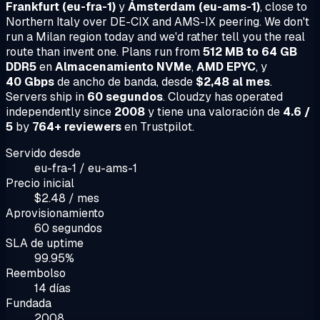
Frankfurt (eu-fra-1)
y
Ámsterdam (eu-ams-1)
, close to
Northern Italy over DE-CIX and AMS-IX peering. We don't
run a Milan region today and we'd rather tell you the real
route than invent one. Plans run from
512 MB to 64 GB
DDR5
en
Almacenamiento NVMe
,
AMD EPYC
, y
40 Gbps
de ancho de banda, desde
$2,48 al mes
.
Servers ship in
60 segundos
. Cloudzy has operated
independently since
2008
y tiene una valoración de
4.6 /
5
by
764+ reviewers
en Trustpilot.
Servido desde
eu-fra-1 / eu-ams-1
Precio inicial
$2.48 / mes
Aprovisionamiento
60 segundos
SLA de uptime
99.95%
Reembolso
14 días
Fundada
2008