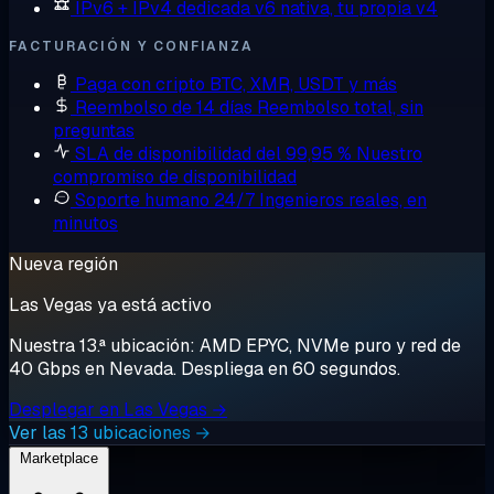
IPv6 + IPv4 dedicada
v6 nativa, tu propia v4
FACTURACIÓN Y CONFIANZA
Paga con cripto
BTC, XMR, USDT y más
Reembolso de 14 días
Reembolso total, sin
preguntas
SLA de disponibilidad del 99,95 %
Nuestro
compromiso de disponibilidad
Soporte humano 24/7
Ingenieros reales, en
minutos
Nueva región
Las Vegas ya está activo
Nuestra 13.ª ubicación: AMD EPYC, NVMe puro y red de
40 Gbps en Nevada. Despliega en 60 segundos.
Desplegar en Las Vegas →
Ver las 13 ubicaciones →
Marketplace