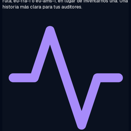
ruta, eu-fra-1 o eu-ams-1, en lugar de inventarnos una. Una
historia más clara para tus auditores.