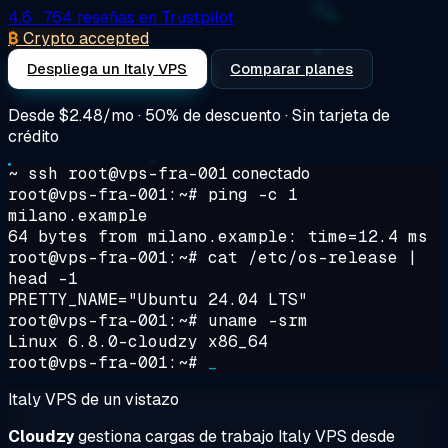
4.6
· 764 reseñas en Trustpilot
₿
Crypto accepted
Despliega un Italy VPS
Comparar planes
Desde
$2.48/mo
· 50% de descuento · Sin tarjeta de
crédito
~ ssh root@vps-fra-001
conectado
root@vps-fra-001:~#
ping -c 1
milano.example
64 bytes from milano.example: time=12.4 ms
root@vps-fra-001:~#
cat /etc/os-release |
head -1
PRETTY_NAME="Ubuntu 24.04 LTS"
root@vps-fra-001:~#
uname -srm
Linux 6.8.0-cloudzy x86_64
root@vps-fra-001:~#
_
Italy VPS de un vistazo
Cloudzy
gestiona cargas de trabajo Italy VPS desde