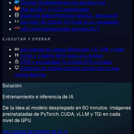
Docker
Contenedores con acceso root
GitLab
Git + CI/CD autoalojado
Bases de datos
Postgres, MySQL, MongoDB
Servidor de Código
VS Code en tu navegador
n8n
Automatizaciones activas 24/7
EJECUTAR Y OPERAR
Servidores de juegos
Minecraft, CS, ARK y más
Forex y Trading
MT5 junto a tu bróker
VPN y privacidad
Tu propia VPN privada
Estación de trabajo remota
Un escritorio que
nunca duerme
Solución
Entrenamiento e inferencia de IA
De la idea al modelo desplegado en 60 minutos. Imágenes
preinstaladas de PyTorch, CUDA, vLLM y TGI en cada
nivel de GPU.
Ver cargas de trabajo de IA →