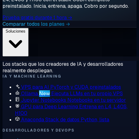
preinstalado. Inicia, entrena, apaga. Cobro por segundo.
Prueba gratis durante 1 hora →
Comparar todos los planes →
Soluciones
Los stacks que los creadores de IA y desarrolladores
realmente despliegan.
IA Y MACHINE LEARNING
VPS para AI
PyTorch y CUDA preinstalados
Ollama
New
Ejecuta LLMs en tu propio VPS
Jupyter Notebooks
Notebooks en tu servidor
GPU para Deep Learning
Entrena en L4, L40S,
H100
Anaconda
Stack de datos Python, lista
DESARROLLADORES Y DEVOPS