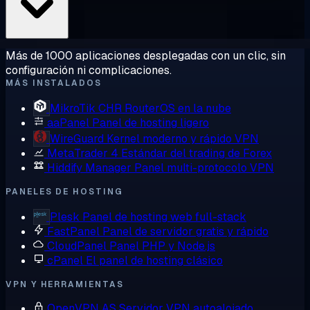
Más de 1000 aplicaciones desplegadas con un clic, sin
configuración ni complicaciones.
MÁS INSTALADOS
MikroTik CHR
RouterOS en la nube
aaPanel
Panel de hosting ligero
WireGuard
Kernel moderno y rápido VPN
MetaTrader 4
Estándar del trading de Forex
Hiddify Manager
Panel multi-protocolo VPN
PANELES DE HOSTING
Plesk
Panel de hosting web full-stack
FastPanel
Panel de servidor gratis y rápido
CloudPanel
Panel PHP y Node.js
cPanel
El panel de hosting clásico
VPN Y HERRAMIENTAS
OpenVPN AS
Servidor VPN autoalojado