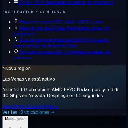
IPv6 + IPv4 dedicada
v6 nativa, tu propia v4
FACTURACIÓN Y CONFIANZA
Paga con cripto
BTC, XMR, USDT y más
Reembolso de 14 días
Reembolso total, sin
preguntas
SLA de disponibilidad del 99,95 %
Nuestro
compromiso de disponibilidad
Soporte humano 24/7
Ingenieros reales, en
minutos
Nueva región
Las Vegas ya está activo
Nuestra 13.ª ubicación: AMD EPYC, NVMe puro y red de
40 Gbps en Nevada. Despliega en 60 segundos.
Desplegar en Las Vegas →
Ver las 13 ubicaciones →
Marketplace