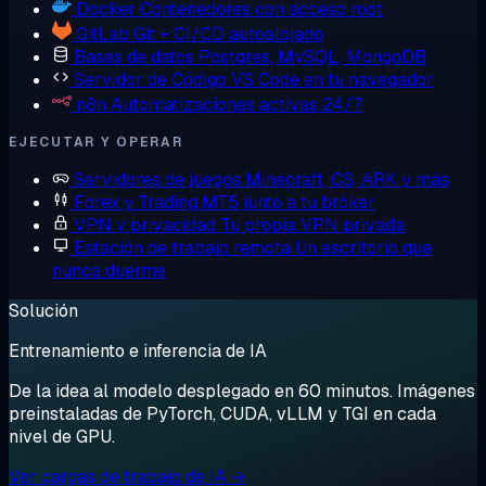
Docker
Contenedores con acceso root
GitLab
Git + CI/CD autoalojado
Bases de datos
Postgres, MySQL, MongoDB
Servidor de Código
VS Code en tu navegador
n8n
Automatizaciones activas 24/7
EJECUTAR Y OPERAR
Servidores de juegos
Minecraft, CS, ARK y más
Forex y Trading
MT5 junto a tu bróker
VPN y privacidad
Tu propia VPN privada
Estación de trabajo remota
Un escritorio que
nunca duerme
Solución
Entrenamiento e inferencia de IA
De la idea al modelo desplegado en 60 minutos. Imágenes
preinstaladas de PyTorch, CUDA, vLLM y TGI en cada
nivel de GPU.
Ver cargas de trabajo de IA →