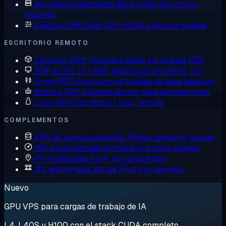
Servidores dedicados
Bare metal de un solo
inquilino
Custom VPS
Elige CPU, RAM y disco a medida
ESCRITORIO REMOTO
Comprar RDP
Compara todos los planes RDP
RDP en EE. UU.
RDP admin con IPs de EE. UU.
Forex RDP
Escritorio de trading de baja latencia
Botting RDP
Siempre activo para ejecutar bots
Linux RDP
Escritorio Linux, remoto
COMPLEMENTOS
VPS de almacenamiento
Planes de disco grande
ISO personalizada
Arranca tu propia imagen
IPv4 dedicada
Tu IP, no compartida
IPs adicionales
Varias IPv4 por servidor
Nuevo
GPU VPS para cargas de trabajo de IA
L4, L40S y H100 con el stack CUDA completo