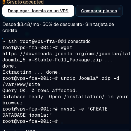
₿
Crypto accepted
Desplegar Joomla en un VPS
Comparar planes
Desde
$3.48/mo
· 50% de descuento · Sin tarjeta de
crédito
~ ssh root@vps-fra-001
conectado
root@vps-fra-001:~#
wget
https://downloads.joomla.org/cms/joomla5/lat
Joomla_5.x-Stable-Full_Package.zip ...
done.
Extracting ... done.
root@vps-fra-001:~#
unzip Joomla*.zip -d
/var/www/site
Query OK, 0 rows affected.
Database ready. Open /installation/ in your
browser.
root@vps-fra-001:~#
mysql -e "CREATE
DATABASE joomla;"
root@vps-fra-001:~#
_