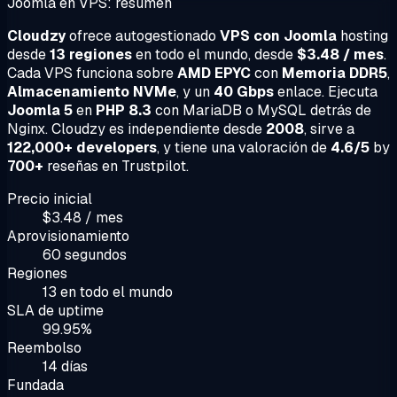
Joomla en VPS: resumen
Cloudzy
ofrece autogestionado
VPS con Joomla
hosting
desde
13 regiones
en todo el mundo, desde
$3.48 / mes
.
Cada VPS funciona sobre
AMD EPYC
con
Memoria DDR5
,
Almacenamiento NVMe
, y un
40 Gbps
enlace. Ejecuta
Joomla 5
en
PHP 8.3
con MariaDB o MySQL detrás de
Nginx. Cloudzy es independiente desde
2008
, sirve a
122,000+ developers
, y tiene una valoración de
4.6/5
by
700+
reseñas en Trustpilot.
Precio inicial
$3.48 / mes
Aprovisionamiento
60 segundos
Regiones
13 en todo el mundo
SLA de uptime
99.95%
Reembolso
14 días
Fundada