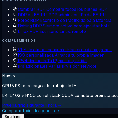
ESCRITORIO REMOTO
Comprar RDP
Compara todos los planes RDP
RDP en EE. UU.
RDP admin con IPs de EE. UU.
Forex RDP
Escritorio de trading de baja latencia
Botting RDP
Siempre activo para ejecutar bots
Linux RDP
Escritorio Linux, remoto
COMPLEMENTOS
VPS de almacenamiento
Planes de disco grande
ISO personalizada
Arranca tu propia imagen
IPv4 dedicada
Tu IP, no compartida
IPs adicionales
Varias IPv4 por servidor
Nuevo
GPU VPS para cargas de trabajo de IA
L4, L40S y H100 con el stack CUDA completo preinstalado. 
Prueba gratis durante 1 hora →
Comparar todos los planes →
Soluciones