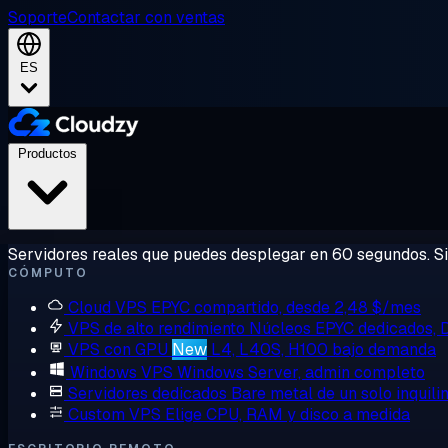
Soporte
Contactar con ventas
ES
Productos
Servidores reales que puedes desplegar en 60 segundos. Sin
CÓMPUTO
Cloud VPS
EPYC compartido, desde 2,48 $/mes
VPS de alto rendimiento
Núcleos EPYC dedicados,
VPS con GPU
New
L4, L40S, H100 bajo demanda
Windows VPS
Windows Server, admin completo
Servidores dedicados
Bare metal de un solo inquili
Custom VPS
Elige CPU, RAM y disco a medida