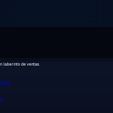
 laberinto de ventas.
 DDR5
no