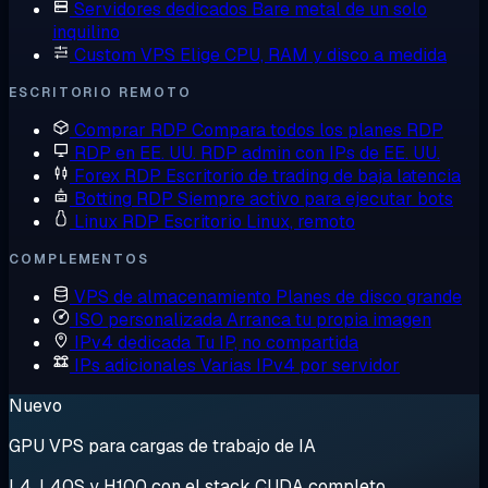
Servidores dedicados
Bare metal de un solo
inquilino
Custom VPS
Elige CPU, RAM y disco a medida
ESCRITORIO REMOTO
Comprar RDP
Compara todos los planes RDP
RDP en EE. UU.
RDP admin con IPs de EE. UU.
Forex RDP
Escritorio de trading de baja latencia
Botting RDP
Siempre activo para ejecutar bots
Linux RDP
Escritorio Linux, remoto
COMPLEMENTOS
VPS de almacenamiento
Planes de disco grande
ISO personalizada
Arranca tu propia imagen
IPv4 dedicada
Tu IP, no compartida
IPs adicionales
Varias IPv4 por servidor
Nuevo
GPU VPS para cargas de trabajo de IA
L4, L40S y H100 con el stack CUDA completo