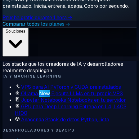
preinstalado. Inicia, entrena, apaga. Cobro por segundo.
Prueba gratis durante 1 hora →
Comparar todos los planes →
Soluciones
Los stacks que los creadores de IA y desarrolladores
realmente despliegan.
IA Y MACHINE LEARNING
VPS para AI
PyTorch y CUDA preinstalados
Ollama
New
Ejecuta LLMs en tu propio VPS
Jupyter Notebooks
Notebooks en tu servidor
GPU para Deep Learning
Entrena en L4, L40S,
H100
Anaconda
Stack de datos Python, lista
DESARROLLADORES Y DEVOPS