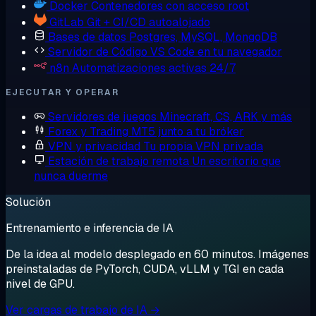
Docker
Contenedores con acceso root
GitLab
Git + CI/CD autoalojado
Bases de datos
Postgres, MySQL, MongoDB
Servidor de Código
VS Code en tu navegador
n8n
Automatizaciones activas 24/7
EJECUTAR Y OPERAR
Servidores de juegos
Minecraft, CS, ARK y más
Forex y Trading
MT5 junto a tu bróker
VPN y privacidad
Tu propia VPN privada
Estación de trabajo remota
Un escritorio que
nunca duerme
Solución
Entrenamiento e inferencia de IA
De la idea al modelo desplegado en 60 minutos. Imágenes
preinstaladas de PyTorch, CUDA, vLLM y TGI en cada
nivel de GPU.
Ver cargas de trabajo de IA →