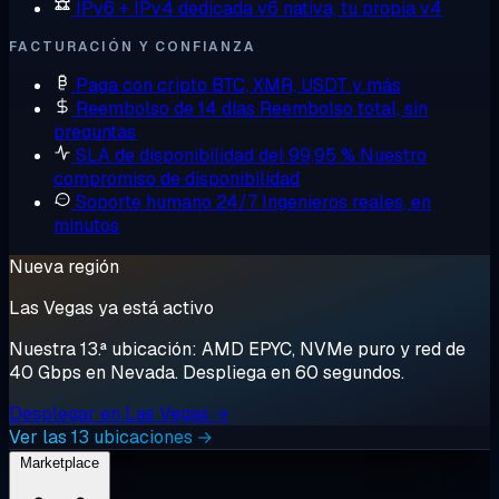
IPv6 + IPv4 dedicada
v6 nativa, tu propia v4
FACTURACIÓN Y CONFIANZA
Paga con cripto
BTC, XMR, USDT y más
Reembolso de 14 días
Reembolso total, sin
preguntas
SLA de disponibilidad del 99,95 %
Nuestro
compromiso de disponibilidad
Soporte humano 24/7
Ingenieros reales, en
minutos
Nueva región
Las Vegas ya está activo
Nuestra 13.ª ubicación: AMD EPYC, NVMe puro y red de
40 Gbps en Nevada. Despliega en 60 segundos.
Desplegar en Las Vegas →
Ver las 13 ubicaciones →
Marketplace