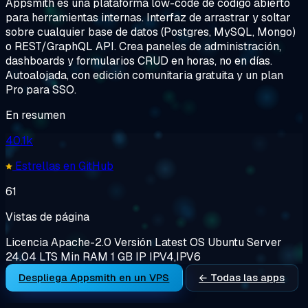
Appsmith es una plataforma low-code de código abierto
para herramientas internas. Interfaz de arrastrar y soltar
sobre cualquier base de datos (Postgres, MySQL, Mongo)
o REST/GraphQL API. Crea paneles de administración,
dashboards y formularios CRUD en horas, no en días.
Autoalojada, con edición comunitaria gratuita y un plan
Pro para SSO.
En resumen
40.1k
Estrellas en GitHub
61
Vistas de página
Licencia
Apache-2.0
Versión
Latest
OS
Ubuntu Server
24.04 LTS
Min RAM
1 GB
IP
IPV4,IPV6
Despliega Appsmith en un VPS
← Todas las apps