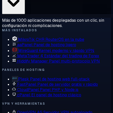
Más de 1000 aplicaciones desplegadas con un clic, sin
configuración ni complicaciones.
MÁS INSTALADOS
MikroTik CHR
RouterOS en la nube
aaPanel
Panel de hosting ligero
WireGuard
Kernel moderno y rápido VPN
MetaTrader 4
Estándar del trading de Forex
Hiddify Manager
Panel multi-protocolo VPN
PANELES DE HOSTING
Plesk
Panel de hosting web full-stack
FastPanel
Panel de servidor gratis y rápido
CloudPanel
Panel PHP y Node.js
cPanel
El panel de hosting clásico
VPN Y HERRAMIENTAS
OpenVPN AS
Servidor VPN autoalojado