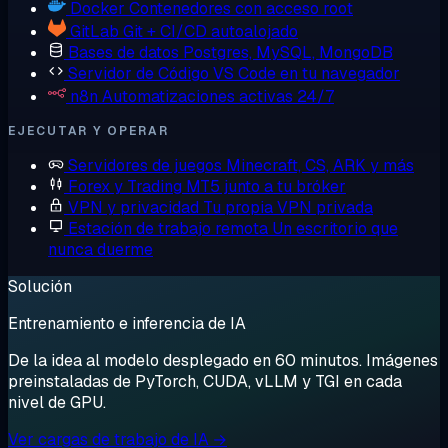
Docker
Contenedores con acceso root
GitLab
Git + CI/CD autoalojado
Bases de datos
Postgres, MySQL, MongoDB
Servidor de Código
VS Code en tu navegador
n8n
Automatizaciones activas 24/7
EJECUTAR Y OPERAR
Servidores de juegos
Minecraft, CS, ARK y más
Forex y Trading
MT5 junto a tu bróker
VPN y privacidad
Tu propia VPN privada
Estación de trabajo remota
Un escritorio que
nunca duerme
Solución
Entrenamiento e inferencia de IA
De la idea al modelo desplegado en 60 minutos. Imágenes
preinstaladas de PyTorch, CUDA, vLLM y TGI en cada
nivel de GPU.
Ver cargas de trabajo de IA →