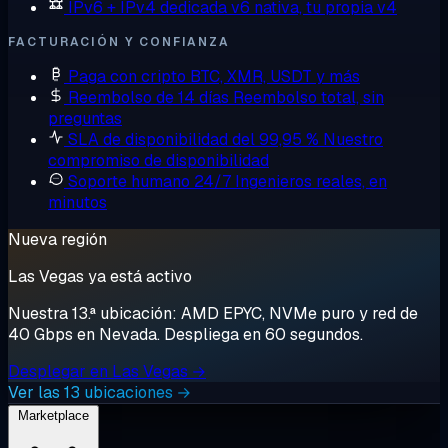
IPv6 + IPv4 dedicada
v6 nativa, tu propia v4
FACTURACIÓN Y CONFIANZA
Paga con cripto
BTC, XMR, USDT y más
Reembolso de 14 días
Reembolso total, sin
preguntas
SLA de disponibilidad del 99,95 %
Nuestro
compromiso de disponibilidad
Soporte humano 24/7
Ingenieros reales, en
minutos
Nueva región
Las Vegas ya está activo
Nuestra 13.ª ubicación: AMD EPYC, NVMe puro y red de
40 Gbps en Nevada. Despliega en 60 segundos.
Desplegar en Las Vegas →
Ver las 13 ubicaciones →
Marketplace