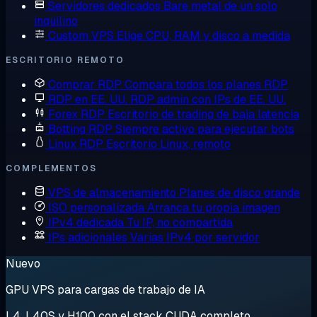
Servidores dedicados
Bare metal de un solo
inquilino
Custom VPS
Elige CPU, RAM y disco a medida
ESCRITORIO REMOTO
Comprar RDP
Compara todos los planes RDP
RDP en EE. UU.
RDP admin con IPs de EE. UU.
Forex RDP
Escritorio de trading de baja latencia
Botting RDP
Siempre activo para ejecutar bots
Linux RDP
Escritorio Linux, remoto
COMPLEMENTOS
VPS de almacenamiento
Planes de disco grande
ISO personalizada
Arranca tu propia imagen
IPv4 dedicada
Tu IP, no compartida
IPs adicionales
Varias IPv4 por servidor
Nuevo
GPU VPS para cargas de trabajo de IA
L4, L40S y H100 con el stack CUDA completo