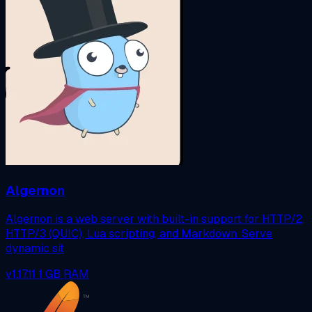
Algernon
Algernon is a web server with built-in support for HTTP/2,
HTTP/3 (QUIC), Lua scripting, and Markdown. Serve
dynamic sit
v1.17.11
1 GB RAM