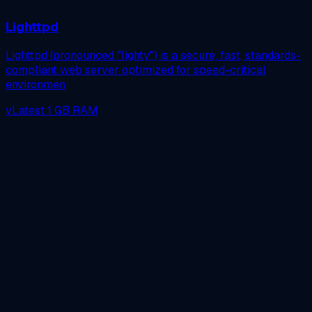
Lighttpd
Lighttpd (pronounced "lighty") is a secure, fast, standards-
compliant web server optimized for speed-critical
environmen
vLatest
1 GB RAM