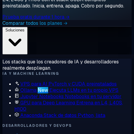
preinstalado. Inicia, entrena, apaga. Cobro por segundo.
Prueba gratis durante 1 hora →
Comparar todos los planes →
Soluciones
Los stacks que los creadores de IA y desarrolladores
realmente despliegan.
IA Y MACHINE LEARNING
VPS para AI
PyTorch y CUDA preinstalados
Ollama
New
Ejecuta LLMs en tu propio VPS
Jupyter Notebooks
Notebooks en tu servidor
GPU para Deep Learning
Entrena en L4, L40S,
H100
Anaconda
Stack de datos Python, lista
DESARROLLADORES Y DEVOPS