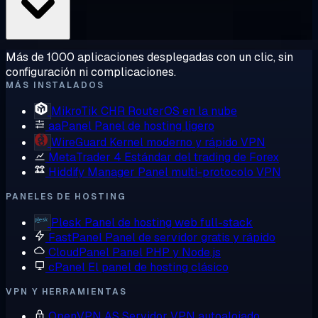
Más de 1000 aplicaciones desplegadas con un clic, sin
configuración ni complicaciones.
MÁS INSTALADOS
MikroTik CHR
RouterOS en la nube
aaPanel
Panel de hosting ligero
WireGuard
Kernel moderno y rápido VPN
MetaTrader 4
Estándar del trading de Forex
Hiddify Manager
Panel multi-protocolo VPN
PANELES DE HOSTING
Plesk
Panel de hosting web full-stack
FastPanel
Panel de servidor gratis y rápido
CloudPanel
Panel PHP y Node.js
cPanel
El panel de hosting clásico
VPN Y HERRAMIENTAS
OpenVPN AS
Servidor VPN autoalojado