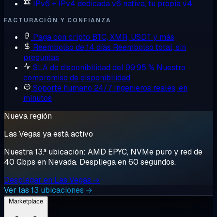
IPv6 + IPv4 dedicada
v6 nativa, tu propia v4
FACTURACIÓN Y CONFIANZA
Paga con cripto
BTC, XMR, USDT y más
Reembolso de 14 días
Reembolso total, sin
preguntas
SLA de disponibilidad del 99,95 %
Nuestro
compromiso de disponibilidad
Soporte humano 24/7
Ingenieros reales, en
minutos
Nueva región
Las Vegas ya está activo
Nuestra 13.ª ubicación: AMD EPYC, NVMe puro y red de
40 Gbps en Nevada. Despliega en 60 segundos.
Desplegar en Las Vegas →
Ver las 13 ubicaciones →
Marketplace