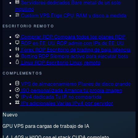
Servidores dedicados
Bare metal de un solo
inquilino
Custom VPS
Elige CPU, RAM y disco a medida
ESCRITORIO REMOTO
Comprar RDP
Compara todos los planes RDP
RDP en EE. UU.
RDP admin con IPs de EE. UU.
Forex RDP
Escritorio de trading de baja latencia
Botting RDP
Siempre activo para ejecutar bots
Linux RDP
Escritorio Linux, remoto
COMPLEMENTOS
VPS de almacenamiento
Planes de disco grande
ISO personalizada
Arranca tu propia imagen
IPv4 dedicada
Tu IP, no compartida
IPs adicionales
Varias IPv4 por servidor
Nuevo
GPU VPS para cargas de trabajo de IA
L4, L40S y H100 con el stack CUDA completo