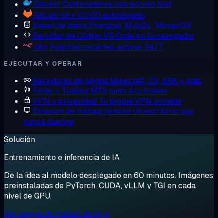
Docker
Contenedores con acceso root
GitLab
Git + CI/CD autoalojado
Bases de datos
Postgres, MySQL, MongoDB
Servidor de Código
VS Code en tu navegador
n8n
Automatizaciones activas 24/7
EJECUTAR Y OPERAR
Servidores de juegos
Minecraft, CS, ARK y más
Forex y Trading
MT5 junto a tu bróker
VPN y privacidad
Tu propia VPN privada
Estación de trabajo remota
Un escritorio que
nunca duerme
Solución
Entrenamiento e inferencia de IA
De la idea al modelo desplegado en 60 minutos. Imágenes
preinstaladas de PyTorch, CUDA, vLLM y TGI en cada
nivel de GPU.
Ver cargas de trabajo de IA →