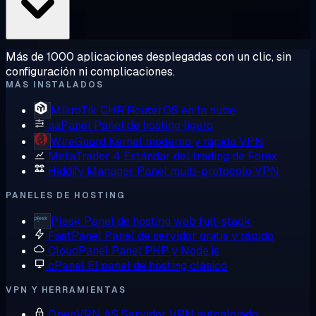
Más de 1000 aplicaciones desplegadas con un clic, sin
configuración ni complicaciones.
MÁS INSTALADOS
MikroTik CHR
RouterOS en la nube
aaPanel
Panel de hosting ligero
WireGuard
Kernel moderno y rápido VPN
MetaTrader 4
Estándar del trading de Forex
Hiddify Manager
Panel multi-protocolo VPN
PANELES DE HOSTING
Plesk
Panel de hosting web full-stack
FastPanel
Panel de servidor gratis y rápido
CloudPanel
Panel PHP y Node.js
cPanel
El panel de hosting clásico
VPN Y HERRAMIENTAS
OpenVPN AS
Servidor VPN autoalojado