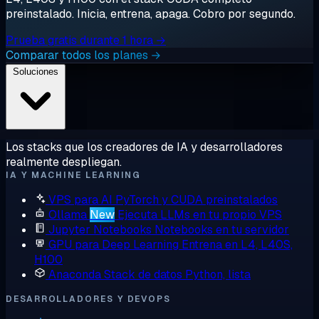
preinstalado. Inicia, entrena, apaga. Cobro por segundo.
Prueba gratis durante 1 hora →
Comparar todos los planes →
Soluciones
Los stacks que los creadores de IA y desarrolladores
realmente despliegan.
IA Y MACHINE LEARNING
VPS para AI
PyTorch y CUDA preinstalados
Ollama
New
Ejecuta LLMs en tu propio VPS
Jupyter Notebooks
Notebooks en tu servidor
GPU para Deep Learning
Entrena en L4, L40S,
H100
Anaconda
Stack de datos Python, lista
DESARROLLADORES Y DEVOPS