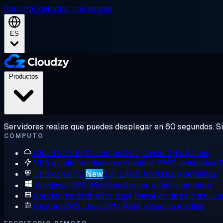
Soporte
Contactar con ventas
ES
Productos
Servidores reales que puedes desplegar en 60 segundos. Sin
CÓMPUTO
Cloud VPS
EPYC compartido, desde 2,48 $/mes
VPS de alto rendimiento
Núcleos EPYC dedicados,
VPS con GPU
New
L4, L40S, H100 bajo demanda
Windows VPS
Windows Server, admin completo
Servidores dedicados
Bare metal de un solo inquili
Custom VPS
Elige CPU, RAM y disco a medida