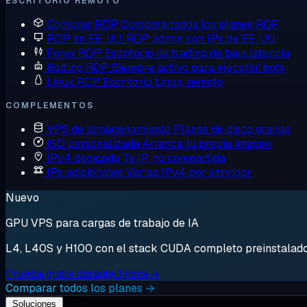
ESCRITORIO REMOTO
Comprar RDP
Compara todos los planes RDP
RDP en EE. UU.
RDP admin con IPs de EE. UU.
Forex RDP
Escritorio de trading de baja latencia
Botting RDP
Siempre activo para ejecutar bots
Linux RDP
Escritorio Linux, remoto
COMPLEMENTOS
VPS de almacenamiento
Planes de disco grande
ISO personalizada
Arranca tu propia imagen
IPv4 dedicada
Tu IP, no compartida
IPs adicionales
Varias IPv4 por servidor
Nuevo
GPU VPS para cargas de trabajo de IA
L4, L40S y H100 con el stack CUDA completo preinstalado. 
Prueba gratis durante 1 hora →
Comparar todos los planes →
Soluciones