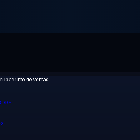
 laberinto de ventas.
 DDR5
no