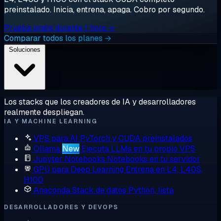
preinstalado. Inicia, entrena, apaga. Cobro por segundo.
Prueba gratis durante 1 hora →
Comparar todos los planes →
Soluciones
Los stacks que los creadores de IA y desarrolladores
realmente despliegan.
IA Y MACHINE LEARNING
VPS para AI
PyTorch y CUDA preinstalados
Ollama
New
Ejecuta LLMs en tu propio VPS
Jupyter Notebooks
Notebooks en tu servidor
GPU para Deep Learning
Entrena en L4, L40S,
H100
Anaconda
Stack de datos Python, lista
DESARROLLADORES Y DEVOPS