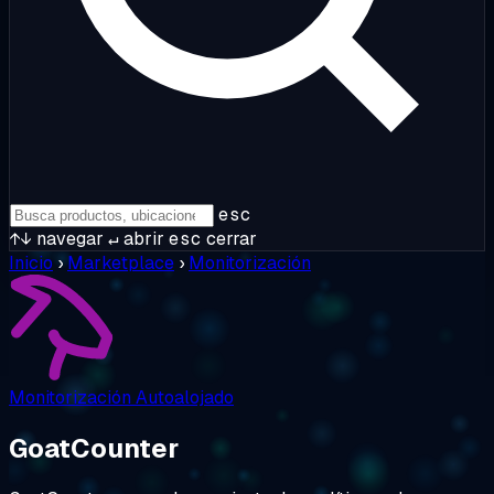
esc
↑↓
navegar
↵
abrir
esc
cerrar
Inicio
›
Marketplace
›
Monitorización
Monitorización
Autoalojado
GoatCounter