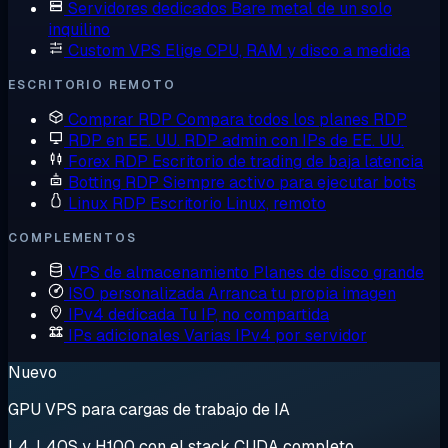
Servidores dedicados
Bare metal de un solo
inquilino
Custom VPS
Elige CPU, RAM y disco a medida
ESCRITORIO REMOTO
Comprar RDP
Compara todos los planes RDP
RDP en EE. UU.
RDP admin con IPs de EE. UU.
Forex RDP
Escritorio de trading de baja latencia
Botting RDP
Siempre activo para ejecutar bots
Linux RDP
Escritorio Linux, remoto
COMPLEMENTOS
VPS de almacenamiento
Planes de disco grande
ISO personalizada
Arranca tu propia imagen
IPv4 dedicada
Tu IP, no compartida
IPs adicionales
Varias IPv4 por servidor
Nuevo
GPU VPS para cargas de trabajo de IA
L4, L40S y H100 con el stack CUDA completo