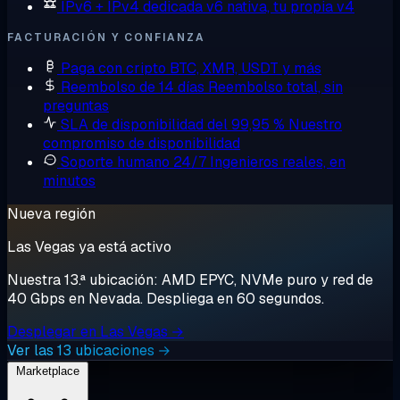
IPv6 + IPv4 dedicada
v6 nativa, tu propia v4
FACTURACIÓN Y CONFIANZA
Paga con cripto
BTC, XMR, USDT y más
Reembolso de 14 días
Reembolso total, sin
preguntas
SLA de disponibilidad del 99,95 %
Nuestro
compromiso de disponibilidad
Soporte humano 24/7
Ingenieros reales, en
minutos
Nueva región
Las Vegas ya está activo
Nuestra 13.ª ubicación: AMD EPYC, NVMe puro y red de
40 Gbps en Nevada. Despliega en 60 segundos.
Desplegar en Las Vegas →
Ver las 13 ubicaciones →
Marketplace