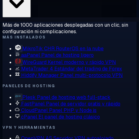
Más de 1000 aplicaciones desplegadas con un clic, sin
configuración ni complicaciones.
MÁS INSTALADOS
MikroTik CHR
RouterOS en la nube
aaPanel
Panel de hosting ligero
WireGuard
Kernel moderno y rápido VPN
MetaTrader 4
Estándar del trading de Forex
Hiddify Manager
Panel multi-protocolo VPN
PANELES DE HOSTING
Plesk
Panel de hosting web full-stack
FastPanel
Panel de servidor gratis y rápido
CloudPanel
Panel PHP y Node.js
cPanel
El panel de hosting clásico
VPN Y HERRAMIENTAS
OpenVPN AS
Servidor VPN autoalojado