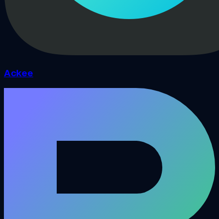
Ackee