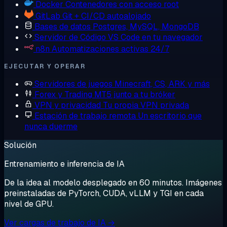
Docker
Contenedores con acceso root
GitLab
Git + CI/CD autoalojado
Bases de datos
Postgres, MySQL, MongoDB
Servidor de Código
VS Code en tu navegador
n8n
Automatizaciones activas 24/7
EJECUTAR Y OPERAR
Servidores de juegos
Minecraft, CS, ARK y más
Forex y Trading
MT5 junto a tu bróker
VPN y privacidad
Tu propia VPN privada
Estación de trabajo remota
Un escritorio que
nunca duerme
Solución
Entrenamiento e inferencia de IA
De la idea al modelo desplegado en 60 minutos. Imágenes
preinstaladas de PyTorch, CUDA, vLLM y TGI en cada
nivel de GPU.
Ver cargas de trabajo de IA →