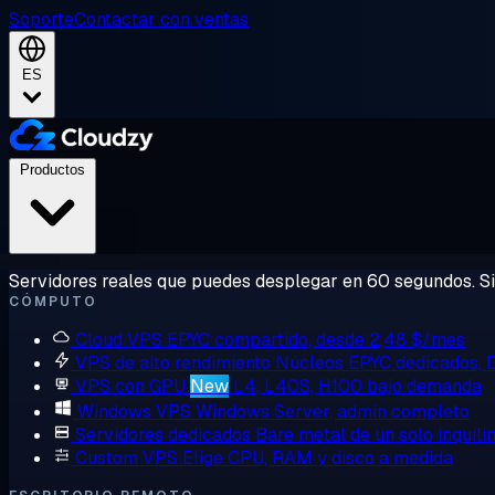
Soporte
Contactar con ventas
ES
Productos
Servidores reales que puedes desplegar en 60 segundos. Sin
CÓMPUTO
Cloud VPS
EPYC compartido, desde 2,48 $/mes
VPS de alto rendimiento
Núcleos EPYC dedicados,
VPS con GPU
New
L4, L40S, H100 bajo demanda
Windows VPS
Windows Server, admin completo
Servidores dedicados
Bare metal de un solo inquili
Custom VPS
Elige CPU, RAM y disco a medida