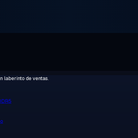
 laberinto de ventas.
 DDR5
no