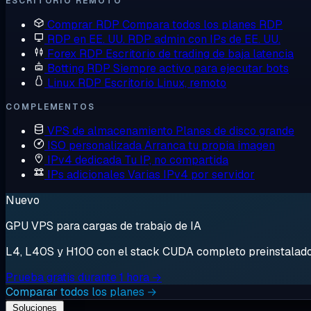
ESCRITORIO REMOTO
Comprar RDP
Compara todos los planes RDP
RDP en EE. UU.
RDP admin con IPs de EE. UU.
Forex RDP
Escritorio de trading de baja latencia
Botting RDP
Siempre activo para ejecutar bots
Linux RDP
Escritorio Linux, remoto
COMPLEMENTOS
VPS de almacenamiento
Planes de disco grande
ISO personalizada
Arranca tu propia imagen
IPv4 dedicada
Tu IP, no compartida
IPs adicionales
Varias IPv4 por servidor
Nuevo
GPU VPS para cargas de trabajo de IA
L4, L40S y H100 con el stack CUDA completo preinstalado. 
Prueba gratis durante 1 hora →
Comparar todos los planes →
Soluciones