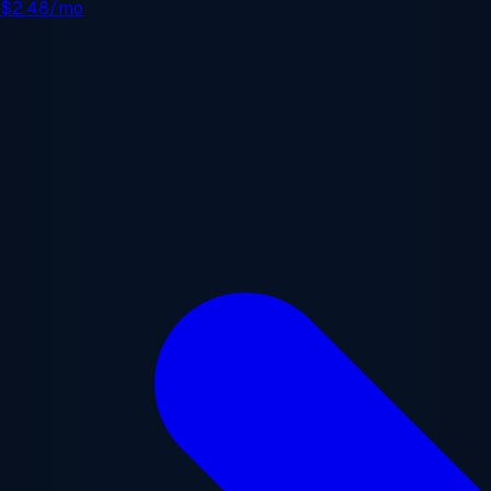
e
$2.48/mo