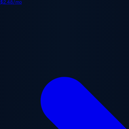
e
$2.48/mo