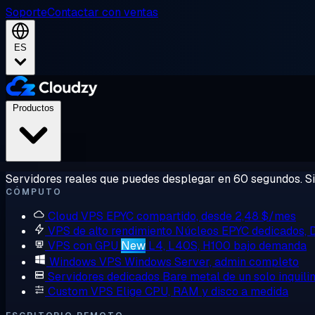
Soporte
Contactar con ventas
ES
Productos
Servidores reales que puedes desplegar en 60 segundos. Sin
CÓMPUTO
Cloud VPS
EPYC compartido, desde 2,48 $/mes
VPS de alto rendimiento
Núcleos EPYC dedicados,
VPS con GPU
New
L4, L40S, H100 bajo demanda
Windows VPS
Windows Server, admin completo
Servidores dedicados
Bare metal de un solo inquili
Custom VPS
Elige CPU, RAM y disco a medida