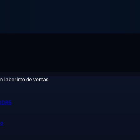
 laberinto de ventas.
 DDR5
no