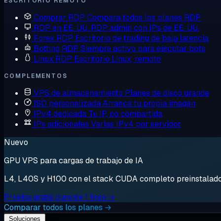
ESCRITORIO REMOTO
Comprar RDP
Compara todos los planes RDP
RDP en EE. UU.
RDP admin con IPs de EE. UU.
Forex RDP
Escritorio de trading de baja latencia
Botting RDP
Siempre activo para ejecutar bots
Linux RDP
Escritorio Linux, remoto
COMPLEMENTOS
VPS de almacenamiento
Planes de disco grande
ISO personalizada
Arranca tu propia imagen
IPv4 dedicada
Tu IP, no compartida
IPs adicionales
Varias IPv4 por servidor
Nuevo
GPU VPS para cargas de trabajo de IA
L4, L40S y H100 con el stack CUDA completo preinstalado. 
Prueba gratis durante 1 hora →
Comparar todos los planes →
Soluciones