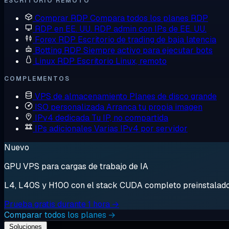
ESCRITORIO REMOTO
Comprar RDP
Compara todos los planes RDP
RDP en EE. UU.
RDP admin con IPs de EE. UU.
Forex RDP
Escritorio de trading de baja latencia
Botting RDP
Siempre activo para ejecutar bots
Linux RDP
Escritorio Linux, remoto
COMPLEMENTOS
VPS de almacenamiento
Planes de disco grande
ISO personalizada
Arranca tu propia imagen
IPv4 dedicada
Tu IP, no compartida
IPs adicionales
Varias IPv4 por servidor
Nuevo
GPU VPS para cargas de trabajo de IA
L4, L40S y H100 con el stack CUDA completo preinstalado. 
Prueba gratis durante 1 hora →
Comparar todos los planes →
Soluciones