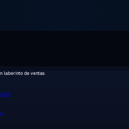
 laberinto de ventas.
 DDR5
no