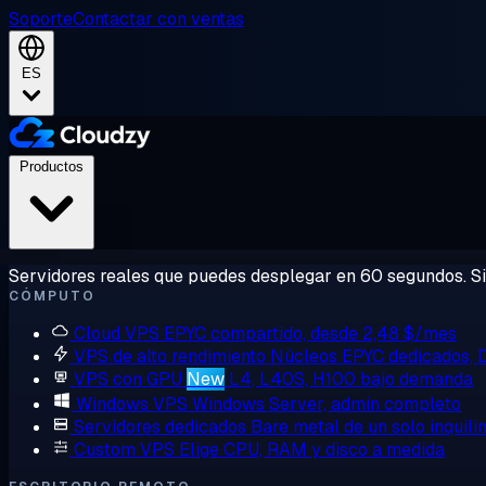
Soporte
Contactar con ventas
ES
Productos
Servidores reales que puedes desplegar en 60 segundos. Sin
CÓMPUTO
Cloud VPS
EPYC compartido, desde 2,48 $/mes
VPS de alto rendimiento
Núcleos EPYC dedicados,
VPS con GPU
New
L4, L40S, H100 bajo demanda
Windows VPS
Windows Server, admin completo
Servidores dedicados
Bare metal de un solo inquili
Custom VPS
Elige CPU, RAM y disco a medida