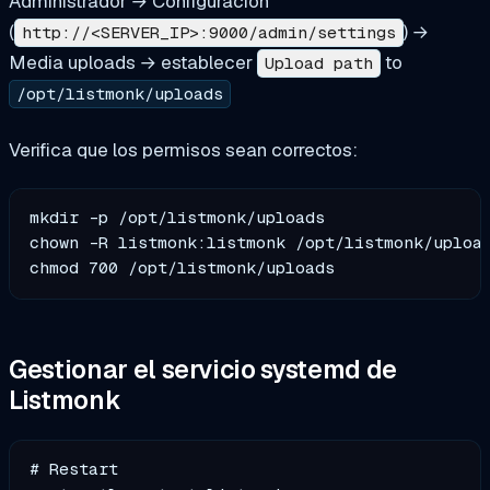
Administrador → Configuración
(
) →
http://<SERVER_IP>:9000/admin/settings
Media uploads → establecer
to
Upload path
/opt/listmonk/uploads
Verifica que los permisos sean correctos:
mkdir -p /opt/listmonk/uploads

chown -R listmonk:listmonk /opt/listmonk/upload
Gestionar el servicio systemd de
Listmonk
# Restart 
