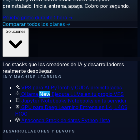
preinstalado. Inicia, entrena, apaga. Cobro por segundo.
Prueba gratis durante 1 hora →
Comparar todos los planes →
Soluciones
Los stacks que los creadores de IA y desarrolladores
realmente despliegan.
IA Y MACHINE LEARNING
VPS para AI
PyTorch y CUDA preinstalados
Ollama
New
Ejecuta LLMs en tu propio VPS
Jupyter Notebooks
Notebooks en tu servidor
GPU para Deep Learning
Entrena en L4, L40S,
H100
Anaconda
Stack de datos Python, lista
DESARROLLADORES Y DEVOPS