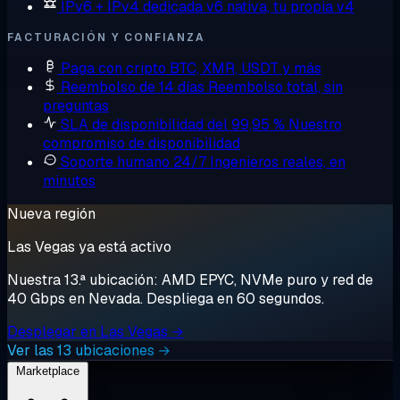
IPv6 + IPv4 dedicada
v6 nativa, tu propia v4
FACTURACIÓN Y CONFIANZA
Paga con cripto
BTC, XMR, USDT y más
Reembolso de 14 días
Reembolso total, sin
preguntas
SLA de disponibilidad del 99,95 %
Nuestro
compromiso de disponibilidad
Soporte humano 24/7
Ingenieros reales, en
minutos
Nueva región
Las Vegas ya está activo
Nuestra 13.ª ubicación: AMD EPYC, NVMe puro y red de
40 Gbps en Nevada. Despliega en 60 segundos.
Desplegar en Las Vegas →
Ver las 13 ubicaciones →
Marketplace