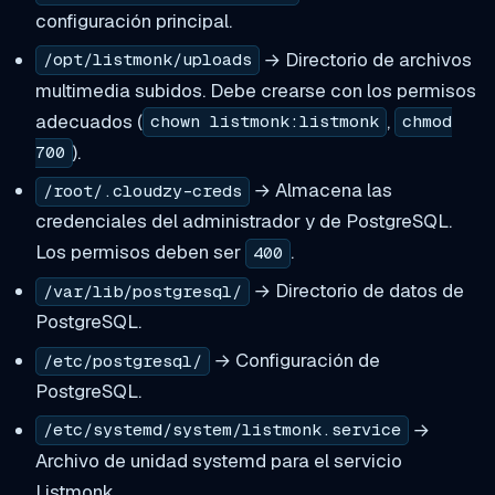
configuración principal.
→ Directorio de archivos
/opt/listmonk/uploads
multimedia subidos. Debe crearse con los permisos
adecuados (
,
chown listmonk:listmonk
chmod
).
700
→ Almacena las
/root/.cloudzy-creds
credenciales del administrador y de PostgreSQL.
Los permisos deben ser
.
400
→ Directorio de datos de
/var/lib/postgresql/
PostgreSQL.
→ Configuración de
/etc/postgresql/
PostgreSQL.
→
/etc/systemd/system/listmonk.service
Archivo de unidad systemd para el servicio
Listmonk.