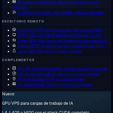
Servidores dedicados
Bare metal de un solo
inquilino
Custom VPS
Elige CPU, RAM y disco a medida
ESCRITORIO REMOTO
Comprar RDP
Compara todos los planes RDP
RDP en EE. UU.
RDP admin con IPs de EE. UU.
Forex RDP
Escritorio de trading de baja latencia
Botting RDP
Siempre activo para ejecutar bots
Linux RDP
Escritorio Linux, remoto
COMPLEMENTOS
VPS de almacenamiento
Planes de disco grande
ISO personalizada
Arranca tu propia imagen
IPv4 dedicada
Tu IP, no compartida
IPs adicionales
Varias IPv4 por servidor
Nuevo
GPU VPS para cargas de trabajo de IA
L4, L40S y H100 con el stack CUDA completo