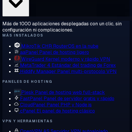
Más de 1000 aplicaciones desplegadas con un clic, sin
configuración ni complicaciones.
MÁS INSTALADOS
MikroTik CHR
RouterOS en la nube
aaPanel
Panel de hosting ligero
WireGuard
Kernel moderno y rápido VPN
MetaTrader 4
Estándar del trading de Forex
Hiddify Manager
Panel multi-protocolo VPN
PANELES DE HOSTING
Plesk
Panel de hosting web full-stack
FastPanel
Panel de servidor gratis y rápido
CloudPanel
Panel PHP y Node.js
cPanel
El panel de hosting clásico
VPN Y HERRAMIENTAS
OpenVPN AS
Servidor VPN autoalojado