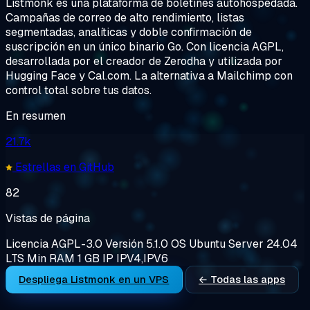
Listmonk es una plataforma de boletines autohospedada.
Campañas de correo de alto rendimiento, listas
segmentadas, analíticas y doble confirmación de
suscripción en un único binario Go. Con licencia AGPL,
desarrollada por el creador de Zerodha y utilizada por
Hugging Face y Cal.com. La alternativa a Mailchimp con
control total sobre tus datos.
En resumen
21.7k
Estrellas en GitHub
82
Vistas de página
Licencia
AGPL-3.0
Versión
5.1.0
OS
Ubuntu Server 24.04
LTS
Min RAM
1 GB
IP
IPV4,IPV6
Despliega Listmonk en un VPS
← Todas las apps