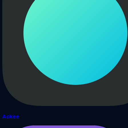
Ackee