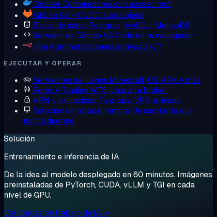
Docker
Contenedores con acceso root
GitLab
Git + CI/CD autoalojado
Bases de datos
Postgres, MySQL, MongoDB
Servidor de Código
VS Code en tu navegador
n8n
Automatizaciones activas 24/7
EJECUTAR Y OPERAR
Servidores de juegos
Minecraft, CS, ARK y más
Forex y Trading
MT5 junto a tu bróker
VPN y privacidad
Tu propia VPN privada
Estación de trabajo remota
Un escritorio que
nunca duerme
Solución
Entrenamiento e inferencia de IA
De la idea al modelo desplegado en 60 minutos. Imágenes
preinstaladas de PyTorch, CUDA, vLLM y TGI en cada
nivel de GPU.
Ver cargas de trabajo de IA →