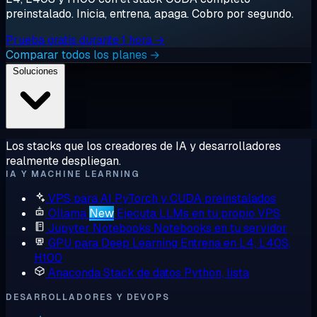
preinstalado. Inicia, entrena, apaga. Cobro por segundo.
Prueba gratis durante 1 hora →
Comparar todos los planes →
Soluciones
Los stacks que los creadores de IA y desarrolladores
realmente despliegan.
IA Y MACHINE LEARNING
VPS para AI
PyTorch y CUDA preinstalados
Ollama
New
Ejecuta LLMs en tu propio VPS
Jupyter Notebooks
Notebooks en tu servidor
GPU para Deep Learning
Entrena en L4, L40S,
H100
Anaconda
Stack de datos Python, lista
DESARROLLADORES Y DEVOPS