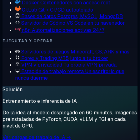
Docker
Contenedores con acceso root
GitLab
Git + CI/CD autoalojado
Bases de datos
Postgres, MySQL, MongoDB
Servidor de Código
VS Code en tu navegador
n8n
Automatizaciones activas 24/7
EJECUTAR Y OPERAR
Servidores de juegos
Minecraft, CS, ARK y más
Forex y Trading
MT5 junto a tu bróker
VPN y privacidad
Tu propia VPN privada
Estación de trabajo remota
Un escritorio que
nunca duerme
Solución
Entrenamiento e inferencia de IA
De la idea al modelo desplegado en 60 minutos. Imágenes
preinstaladas de PyTorch, CUDA, vLLM y TGI en cada
nivel de GPU.
Ver cargas de trabajo de IA →