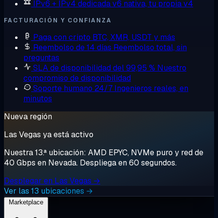
IPv6 + IPv4 dedicada
v6 nativa, tu propia v4
FACTURACIÓN Y CONFIANZA
Paga con cripto
BTC, XMR, USDT y más
Reembolso de 14 días
Reembolso total, sin
preguntas
SLA de disponibilidad del 99,95 %
Nuestro
compromiso de disponibilidad
Soporte humano 24/7
Ingenieros reales, en
minutos
Nueva región
Las Vegas ya está activo
Nuestra 13.ª ubicación: AMD EPYC, NVMe puro y red de
40 Gbps en Nevada. Despliega en 60 segundos.
Desplegar en Las Vegas →
Ver las 13 ubicaciones →
Marketplace