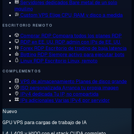
Servidores dedicados
Bare metal de un solo
inquilino
Custom VPS
Elige CPU, RAM y disco a medida
ESCRITORIO REMOTO
Comprar RDP
Compara todos los planes RDP
RDP en EE. UU.
RDP admin con IPs de EE. UU.
Forex RDP
Escritorio de trading de baja latencia
Botting RDP
Siempre activo para ejecutar bots
Linux RDP
Escritorio Linux, remoto
COMPLEMENTOS
VPS de almacenamiento
Planes de disco grande
ISO personalizada
Arranca tu propia imagen
IPv4 dedicada
Tu IP, no compartida
IPs adicionales
Varias IPv4 por servidor
Nuevo
GPU VPS para cargas de trabajo de IA
L4, L40S y H100 con el stack CUDA completo