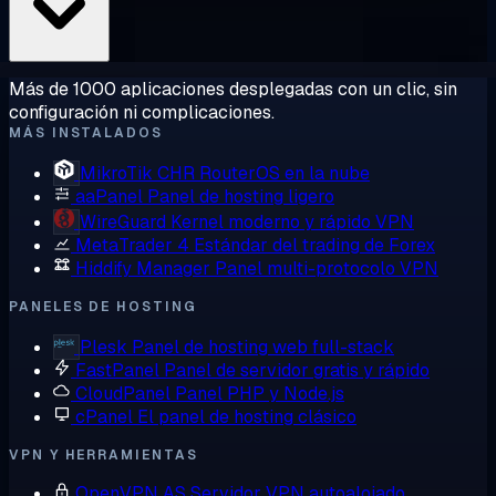
Más de 1000 aplicaciones desplegadas con un clic, sin
configuración ni complicaciones.
MÁS INSTALADOS
MikroTik CHR
RouterOS en la nube
aaPanel
Panel de hosting ligero
WireGuard
Kernel moderno y rápido VPN
MetaTrader 4
Estándar del trading de Forex
Hiddify Manager
Panel multi-protocolo VPN
PANELES DE HOSTING
Plesk
Panel de hosting web full-stack
FastPanel
Panel de servidor gratis y rápido
CloudPanel
Panel PHP y Node.js
cPanel
El panel de hosting clásico
VPN Y HERRAMIENTAS
OpenVPN AS
Servidor VPN autoalojado