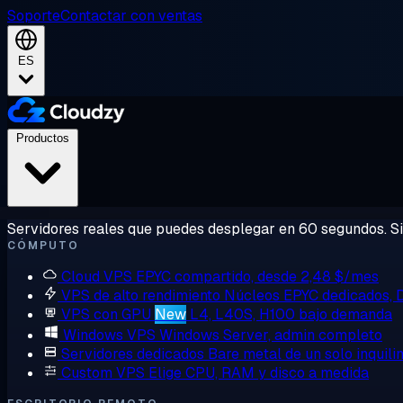
Soporte
Contactar con ventas
ES
Productos
Servidores reales que puedes desplegar en 60 segundos. Sin
CÓMPUTO
Cloud VPS
EPYC compartido, desde 2,48 $/mes
VPS de alto rendimiento
Núcleos EPYC dedicados,
VPS con GPU
New
L4, L40S, H100 bajo demanda
Windows VPS
Windows Server, admin completo
Servidores dedicados
Bare metal de un solo inquili
Custom VPS
Elige CPU, RAM y disco a medida