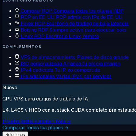
ESCRITORIO REMOTO
Comprar RDP
Compara todos los planes RDP
RDP en EE. UU.
RDP admin con IPs de EE. UU.
Forex RDP
Escritorio de trading de baja latencia
Botting RDP
Siempre activo para ejecutar bots
Linux RDP
Escritorio Linux, remoto
COMPLEMENTOS
VPS de almacenamiento
Planes de disco grande
ISO personalizada
Arranca tu propia imagen
IPv4 dedicada
Tu IP, no compartida
IPs adicionales
Varias IPv4 por servidor
Nuevo
GPU VPS para cargas de trabajo de IA
L4, L40S y H100 con el stack CUDA completo preinstalado. 
Prueba gratis durante 1 hora →
Comparar todos los planes →
Soluciones