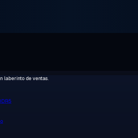
 laberinto de ventas.
 DDR5
no