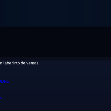
 laberinto de ventas.
 DDR5
no