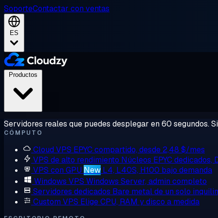
Soporte
Contactar con ventas
ES
Productos
Servidores reales que puedes desplegar en 60 segundos. Sin
CÓMPUTO
Cloud VPS
EPYC compartido, desde 2,48 $/mes
VPS de alto rendimiento
Núcleos EPYC dedicados,
VPS con GPU
New
L4, L40S, H100 bajo demanda
Windows VPS
Windows Server, admin completo
Servidores dedicados
Bare metal de un solo inquili
Custom VPS
Elige CPU, RAM y disco a medida