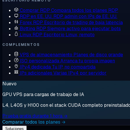
ESCRITORIO REMOTO
Comprar RDP
Compara todos los planes RDP
RDP en EE. UU.
RDP admin con IPs de EE. UU.
Forex RDP
Escritorio de trading de baja latencia
Botting RDP
Siempre activo para ejecutar bots
Linux RDP
Escritorio Linux, remoto
COMPLEMENTOS
VPS de almacenamiento
Planes de disco grande
ISO personalizada
Arranca tu propia imagen
IPv4 dedicada
Tu IP, no compartida
IPs adicionales
Varias IPv4 por servidor
Nuevo
GPU VPS para cargas de trabajo de IA
L4, L40S y H100 con el stack CUDA completo preinstalado. 
Prueba gratis durante 1 hora →
Comparar todos los planes →
Soluciones