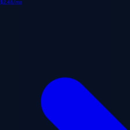
e
$2.48/mo