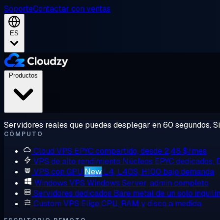
Soporte
Contactar con ventas
ES
Productos
Servidores reales que puedes desplegar en 60 segundos. Sin
CÓMPUTO
Cloud VPS
EPYC compartido, desde 2,48 $/mes
VPS de alto rendimiento
Núcleos EPYC dedicados,
VPS con GPU
New
L4, L40S, H100 bajo demanda
Windows VPS
Windows Server, admin completo
Servidores dedicados
Bare metal de un solo inquili
Custom VPS
Elige CPU, RAM y disco a medida