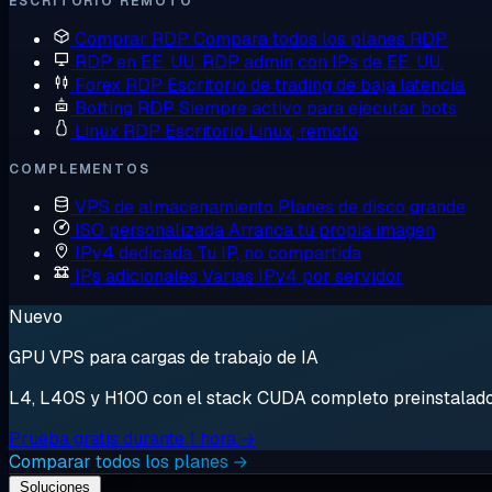
ESCRITORIO REMOTO
Comprar RDP
Compara todos los planes RDP
RDP en EE. UU.
RDP admin con IPs de EE. UU.
Forex RDP
Escritorio de trading de baja latencia
Botting RDP
Siempre activo para ejecutar bots
Linux RDP
Escritorio Linux, remoto
COMPLEMENTOS
VPS de almacenamiento
Planes de disco grande
ISO personalizada
Arranca tu propia imagen
IPv4 dedicada
Tu IP, no compartida
IPs adicionales
Varias IPv4 por servidor
Nuevo
GPU VPS para cargas de trabajo de IA
L4, L40S y H100 con el stack CUDA completo preinstalado. 
Prueba gratis durante 1 hora →
Comparar todos los planes →
Soluciones