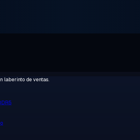
 laberinto de ventas.
 DDR5
no