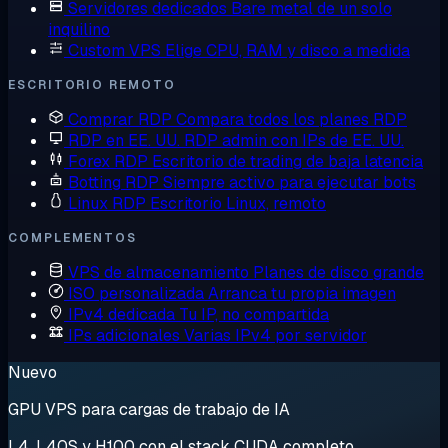
Servidores dedicados
Bare metal de un solo
inquilino
Custom VPS
Elige CPU, RAM y disco a medida
ESCRITORIO REMOTO
Comprar RDP
Compara todos los planes RDP
RDP en EE. UU.
RDP admin con IPs de EE. UU.
Forex RDP
Escritorio de trading de baja latencia
Botting RDP
Siempre activo para ejecutar bots
Linux RDP
Escritorio Linux, remoto
COMPLEMENTOS
VPS de almacenamiento
Planes de disco grande
ISO personalizada
Arranca tu propia imagen
IPv4 dedicada
Tu IP, no compartida
IPs adicionales
Varias IPv4 por servidor
Nuevo
GPU VPS para cargas de trabajo de IA
L4, L40S y H100 con el stack CUDA completo