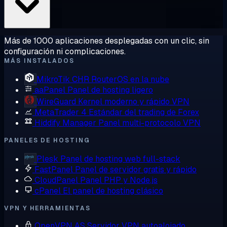
Más de 1000 aplicaciones desplegadas con un clic, sin
configuración ni complicaciones.
MÁS INSTALADOS
MikroTik CHR
RouterOS en la nube
aaPanel
Panel de hosting ligero
WireGuard
Kernel moderno y rápido VPN
MetaTrader 4
Estándar del trading de Forex
Hiddify Manager
Panel multi-protocolo VPN
PANELES DE HOSTING
Plesk
Panel de hosting web full-stack
FastPanel
Panel de servidor gratis y rápido
CloudPanel
Panel PHP y Node.js
cPanel
El panel de hosting clásico
VPN Y HERRAMIENTAS
OpenVPN AS
Servidor VPN autoalojado