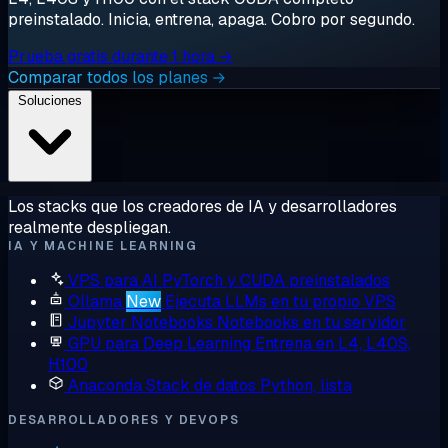
preinstalado. Inicia, entrena, apaga. Cobro por segundo.
Prueba gratis durante 1 hora →
Comparar todos los planes →
Soluciones
Los stacks que los creadores de IA y desarrolladores
realmente despliegan.
IA Y MACHINE LEARNING
VPS para AI
PyTorch y CUDA preinstalados
Ollama
New
Ejecuta LLMs en tu propio VPS
Jupyter Notebooks
Notebooks en tu servidor
GPU para Deep Learning
Entrena en L4, L40S,
H100
Anaconda
Stack de datos Python, lista
DESARROLLADORES Y DEVOPS