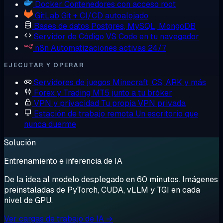
Docker
Contenedores con acceso root
GitLab
Git + CI/CD autoalojado
Bases de datos
Postgres, MySQL, MongoDB
Servidor de Código
VS Code en tu navegador
n8n
Automatizaciones activas 24/7
EJECUTAR Y OPERAR
Servidores de juegos
Minecraft, CS, ARK y más
Forex y Trading
MT5 junto a tu bróker
VPN y privacidad
Tu propia VPN privada
Estación de trabajo remota
Un escritorio que
nunca duerme
Solución
Entrenamiento e inferencia de IA
De la idea al modelo desplegado en 60 minutos. Imágenes
preinstaladas de PyTorch, CUDA, vLLM y TGI en cada
nivel de GPU.
Ver cargas de trabajo de IA →