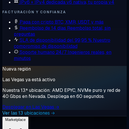
IPv6 + IPv4 dedicada
v6 nativa, tu propia v4
FACTURACIÓN Y CONFIANZA
Paga con cripto
BTC, XMR, USDT y más
Reembolso de 14 días
Reembolso total, sin
preguntas
SLA de disponibilidad del 99,95 %
Nuestro
compromiso de disponibilidad
Soporte humano 24/7
Ingenieros reales, en
minutos
Nueva región
Las Vegas ya está activo
Nuestra 13.ª ubicación: AMD EPYC, NVMe puro y red de
40 Gbps en Nevada. Despliega en 60 segundos.
Desplegar en Las Vegas →
Ver las 13 ubicaciones →
Marketplace