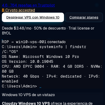
4.6
· 764 reseñas en Trustpilot
₿
Crypto accepted
Desplegar VPS con Windows 10
Comparar planes
Desde
$3.48/mo
· 50% de descuento · Trial license or
BYOL
RDP → win10-vps-001
conectado
C:\Users\Admin>
systeminfo | findstr
/C:"OS"
OS Name: Microsoft Windows 10 Pro
OS Version: 10.0.19045
CPU: AMD EPYC 9004 · RAM: 4 GB DDR5 · NVMe:
80 GB
Network: 40 Gbps · IPv4: dedicated · IPv6:
enabled
C:\Users\Admin>
_
Windows 10 VPS de un vistazo
Cloudzy Windows 10 VPS
ofrece la experiencia de