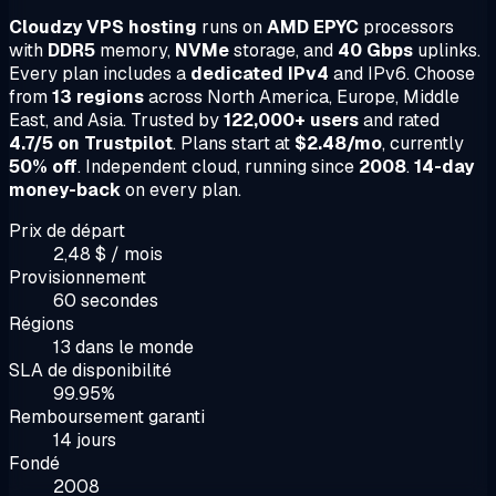
Cloudzy VPS hosting
runs on
AMD EPYC
processors
with
DDR5
memory,
NVMe
storage, and
40 Gbps
uplinks.
Every plan includes a
dedicated IPv4
and IPv6. Choose
from
13 regions
across North America, Europe, Middle
East, and Asia. Trusted by
122,000+ users
and rated
4.7/5 on Trustpilot
. Plans start at
$2.48/mo
, currently
50% off
. Independent cloud, running since
2008
.
14-day
money-back
on every plan.
Prix de départ
2,48 $ / mois
Provisionnement
60 secondes
Régions
13 dans le monde
SLA de disponibilité
99.95%
Remboursement garanti
14 jours
Fondé
2008