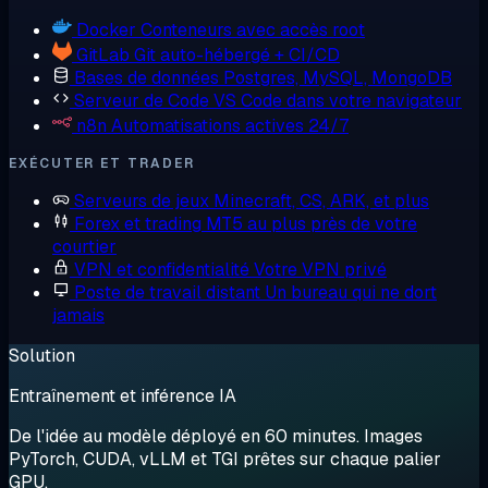
Docker
Conteneurs avec accès root
GitLab
Git auto-hébergé + CI/CD
Bases de données
Postgres, MySQL, MongoDB
Serveur de Code
VS Code dans votre navigateur
n8n
Automatisations actives 24/7
EXÉCUTER ET TRADER
Serveurs de jeux
Minecraft, CS, ARK, et plus
Forex et trading
MT5 au plus près de votre
courtier
VPN et confidentialité
Votre VPN privé
Poste de travail distant
Un bureau qui ne dort
jamais
Solution
Entraînement et inférence IA
De l'idée au modèle déployé en 60 minutes. Images
PyTorch, CUDA, vLLM et TGI prêtes sur chaque palier
GPU.