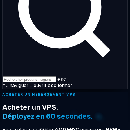
esc
↑↓
naviguer
↵
ouvrir
esc
fermer
ACHETER UN HÉBERGEMENT VPS
Acheter un VPS.
Déployez en 60 secondes.
Pick a plan, pay, SSH in.
AMD EPYC
processors,
NVMe