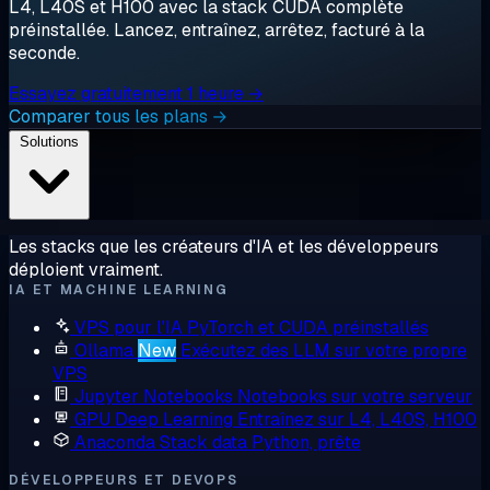
L4, L40S et H100 avec la stack CUDA complète
préinstallée. Lancez, entraînez, arrêtez, facturé à la
seconde.
Essayez gratuitement 1 heure →
Comparer tous les plans →
Solutions
Les stacks que les créateurs d'IA et les développeurs
déploient vraiment.
IA ET MACHINE LEARNING
VPS pour l'IA
PyTorch et CUDA préinstallés
Ollama
New
Exécutez des LLM sur votre propre
VPS
Jupyter Notebooks
Notebooks sur votre serveur
GPU Deep Learning
Entraînez sur L4, L40S, H100
Anaconda
Stack data Python, prête
DÉVELOPPEURS ET DEVOPS