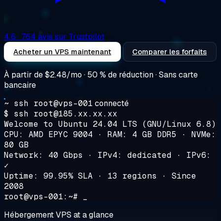
4.6
· 764 avis sur Trustpilot
Acheter un VPS maintenant
Comparer les forfaits
À partir de
$2.48/mo
· 50 % de réduction · Sans carte
bancaire
~ ssh root@vps-001
connecté
$ ssh root@185.xx.xx.xx
Welcome to Ubuntu 24.04 LTS (GNU/Linux 6.8)
CPU: AMD EPYC 9004 · RAM: 4 GB DDR5 · NVMe:
80 GB
Network: 40 Gbps · IPv4: dedicated · IPv6:
✓
Uptime: 99.95% SLA · 13 regions · Since
2008
root@vps-001:~# _
Hébergement VPS at a glance