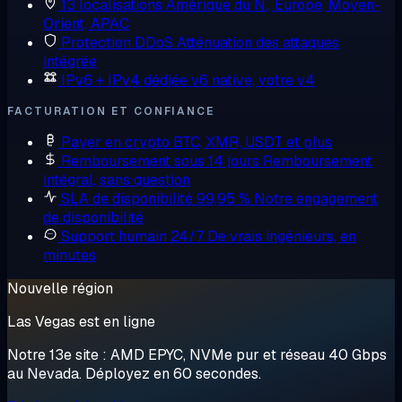
13 localisations
Amérique du N., Europe, Moyen-
Orient, APAC
Protection DDoS
Atténuation des attaques
intégrée
IPv6 + IPv4 dédiée
v6 native, votre v4
FACTURATION ET CONFIANCE
Payer en crypto
BTC, XMR, USDT et plus
Remboursement sous 14 jours
Remboursement
intégral, sans question
SLA de disponibilité 99,95 %
Notre engagement
de disponibilité
Support humain 24/7
De vrais ingénieurs, en
minutes
Nouvelle région
Las Vegas est en ligne
Notre 13e site : AMD EPYC, NVMe pur et réseau 40 Gbps
au Nevada. Déployez en 60 secondes.