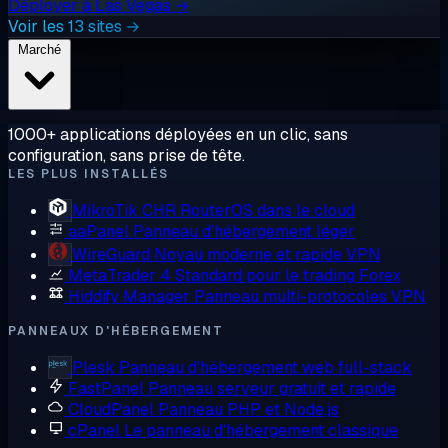
Déployer à Las Vegas →
Voir les 13 sites →
Marché
1000+ applications déployées en un clic, sans
configuration, sans prise de tête.
LES PLUS INSTALLÉS
MikroTik CHR
RouterOS dans le cloud
aaPanel
Panneau d'hébergement léger
WireGuard
Noyau moderne et rapide VPN
MetaTrader 4
Standard pour le trading Forex
Hiddify Manager
Panneau multi-protocoles VPN
PANNEAUX D'HÉBERGEMENT
Plesk
Panneau d'hébergement web full-stack
FastPanel
Panneau serveur gratuit et rapide
CloudPanel
Panneau PHP et Node.js
cPanel
Le panneau d'hébergement classique