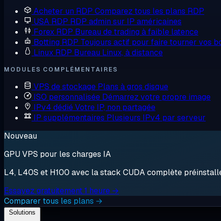
Acheter un RDP
Comparez tous les plans RDP
USA RDP
RDP admin sur IP américaines
Forex RDP
Bureau de trading à faible latence
Botting RDP
Toujours actif pour faire tourner vos b
Linux RDP
Bureau Linux, à distance
MODULES COMPLÉMENTAIRES
VPS de stockage
Plans à gros disque
ISO personnalisée
Démarrez votre propre image
IPv4 dédié
Votre IP, non partagée
IP supplémentaires
Plusieurs IPv4 par serveur
Nouveau
GPU VPS pour les charges IA
L4, L40S et H100 avec la stack CUDA complète préinstallée.
Essayez gratuitement 1 heure →
Comparer tous les plans →
Solutions