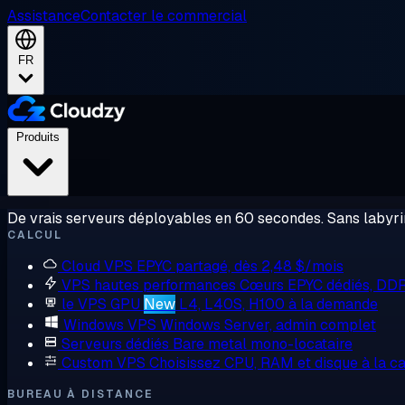
Assistance
Contacter le commercial
FR
Produits
De vrais serveurs déployables en 60 secondes. Sans labyrin
CALCUL
Cloud VPS
EPYC partagé, dès 2,48 $/mois
VPS hautes performances
Cœurs EPYC dédiés, DD
le VPS GPU
New
L4, L40S, H100 à la demande
Windows VPS
Windows Server, admin complet
Serveurs dédiés
Bare metal mono-locataire
Custom VPS
Choisissez CPU, RAM et disque à la ca
BUREAU À DISTANCE