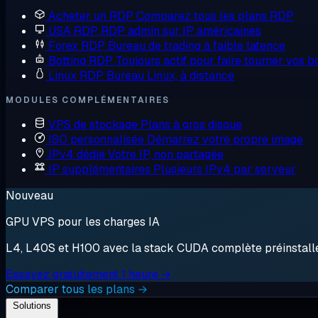
Acheter un RDP
Comparez tous les plans RDP
USA RDP
RDP admin sur IP américaines
Forex RDP
Bureau de trading à faible latence
Botting RDP
Toujours actif pour faire tourner vos b
Linux RDP
Bureau Linux, à distance
MODULES COMPLÉMENTAIRES
VPS de stockage
Plans à gros disque
ISO personnalisée
Démarrez votre propre image
IPv4 dédié
Votre IP, non partagée
IP supplémentaires
Plusieurs IPv4 par serveur
Nouveau
GPU VPS pour les charges IA
L4, L40S et H100 avec la stack CUDA complète préinstallée.
Essayez gratuitement 1 heure →
Comparer tous les plans →
Solutions