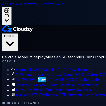
Assistance
Contacter le commercial
FR
Produits
De vrais serveurs déployables en 60 secondes. Sans labyrin
CALCUL
Cloud VPS
EPYC partagé, dès 2,48 $/mois
VPS hautes performances
Cœurs EPYC dédiés, DD
le VPS GPU
New
L4, L40S, H100 à la demande
Windows VPS
Windows Server, admin complet
Serveurs dédiés
Bare metal mono-locataire
Custom VPS
Choisissez CPU, RAM et disque à la ca
BUREAU À DISTANCE