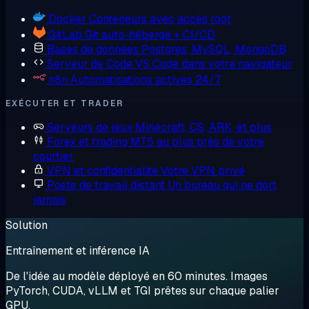
Docker
Conteneurs avec accès root
GitLab
Git auto-hébergé + CI/CD
Bases de données
Postgres, MySQL, MongoDB
Serveur de Code
VS Code dans votre navigateur
n8n
Automatisations actives 24/7
EXÉCUTER ET TRADER
Serveurs de jeux
Minecraft, CS, ARK, et plus
Forex et trading
MT5 au plus près de votre
courtier
VPN et confidentialité
Votre VPN privé
Poste de travail distant
Un bureau qui ne dort
jamais
Solution
Entraînement et inférence IA
De l'idée au modèle déployé en 60 minutes. Images
PyTorch, CUDA, vLLM et TGI prêtes sur chaque palier
GPU.