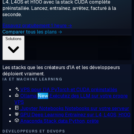
L4, L40S et H100 avec la stack CUDA complète
préinstallée. Lancez, entraînez, arrêtez, facturé à la
seconde.
Essayez gratuitement 1 heure →
Comparer tous les plans →
Solutions
Les stacks que les créateurs d'IA et les développeurs
déploient vraiment.
IA ET MACHINE LEARNING
VPS pour l'IA
PyTorch et CUDA préinstallés
Ollama
New
Exécutez des LLM sur votre propre
VPS
Jupyter Notebooks
Notebooks sur votre serveur
GPU Deep Learning
Entraînez sur L4, L40S, H100
Anaconda
Stack data Python, prête
DÉVELOPPEURS ET DEVOPS