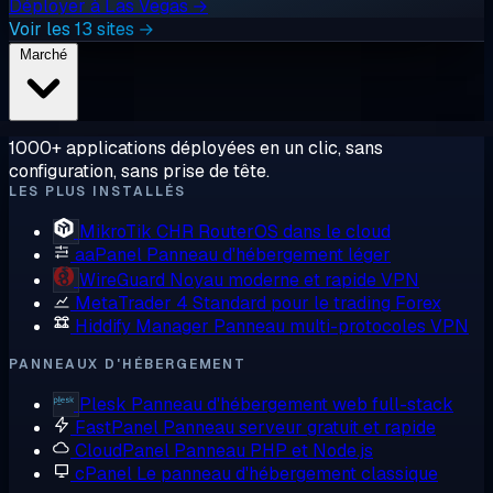
Déployer à Las Vegas →
Voir les 13 sites →
Marché
1000+ applications déployées en un clic, sans
configuration, sans prise de tête.
LES PLUS INSTALLÉS
MikroTik CHR
RouterOS dans le cloud
aaPanel
Panneau d'hébergement léger
WireGuard
Noyau moderne et rapide VPN
MetaTrader 4
Standard pour le trading Forex
Hiddify Manager
Panneau multi-protocoles VPN
PANNEAUX D'HÉBERGEMENT
Plesk
Panneau d'hébergement web full-stack
FastPanel
Panneau serveur gratuit et rapide
CloudPanel
Panneau PHP et Node.js
cPanel
Le panneau d'hébergement classique