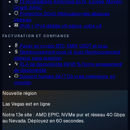
13 localisations
Amérique du N., Europe, Moyen-
Orient, APAC
Protection DDoS
Atténuation des attaques
intégrée
IPv6 + IPv4 dédiée
v6 native, votre v4
FACTURATION ET CONFIANCE
Payer en crypto
BTC, XMR, USDT et plus
Remboursement sous 14 jours
Remboursement
intégral, sans question
SLA de disponibilité 99,95 %
Notre engagement
de disponibilité
Support humain 24/7
De vrais ingénieurs, en
minutes
Nouvelle région
Las Vegas est en ligne
Notre 13e site : AMD EPYC, NVMe pur et réseau 40 Gbps
au Nevada. Déployez en 60 secondes.