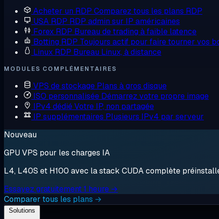
Acheter un RDP
Comparez tous les plans RDP
USA RDP
RDP admin sur IP américaines
Forex RDP
Bureau de trading à faible latence
Botting RDP
Toujours actif pour faire tourner vos b
Linux RDP
Bureau Linux, à distance
MODULES COMPLÉMENTAIRES
VPS de stockage
Plans à gros disque
ISO personnalisée
Démarrez votre propre image
IPv4 dédié
Votre IP, non partagée
IP supplémentaires
Plusieurs IPv4 par serveur
Nouveau
GPU VPS pour les charges IA
L4, L40S et H100 avec la stack CUDA complète préinstallée.
Essayez gratuitement 1 heure →
Comparer tous les plans →
Solutions