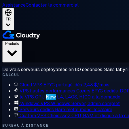
Assistance
Contacter le commercial
FR
Produits
De vrais serveurs déployables en 60 secondes. Sans labyrin
CALCUL
Cloud VPS
EPYC partagé, dès 2,48 $/mois
VPS hautes performances
Cœurs EPYC dédiés, DD
le VPS GPU
New
L4, L40S, H100 à la demande
Windows VPS
Windows Server, admin complet
Serveurs dédiés
Bare metal mono-locataire
Custom VPS
Choisissez CPU, RAM et disque à la ca
BUREAU À DISTANCE