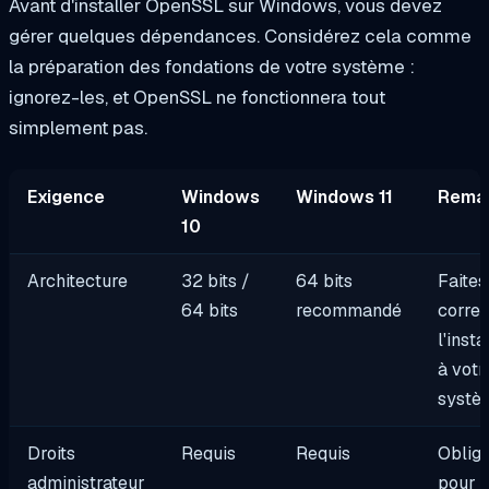
Avant d'installer OpenSSL sur Windows, vous devez
gérer quelques dépendances. Considérez cela comme
la préparation des fondations de votre système :
ignorez-les, et OpenSSL ne fonctionnera tout
simplement pas.
Exigence
Windows
Windows 11
Rema
10
Architecture
32 bits /
64 bits
Faites
64 bits
recommandé
corre
l'insta
à votr
systè
Droits
Requis
Requis
Obliga
administrateur
pour