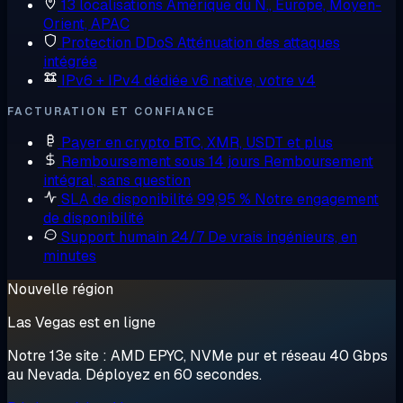
13 localisations
Amérique du N., Europe, Moyen-
Orient, APAC
Protection DDoS
Atténuation des attaques
intégrée
IPv6 + IPv4 dédiée
v6 native, votre v4
FACTURATION ET CONFIANCE
Payer en crypto
BTC, XMR, USDT et plus
Remboursement sous 14 jours
Remboursement
intégral, sans question
SLA de disponibilité 99,95 %
Notre engagement
de disponibilité
Support humain 24/7
De vrais ingénieurs, en
minutes
Nouvelle région
Las Vegas est en ligne
Notre 13e site : AMD EPYC, NVMe pur et réseau 40 Gbps
au Nevada. Déployez en 60 secondes.