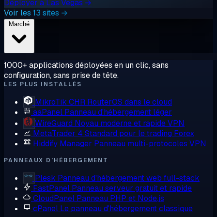
Déployer à Las Vegas →
Voir les 13 sites →
Marché
1000+ applications déployées en un clic, sans
configuration, sans prise de tête.
LES PLUS INSTALLÉS
MikroTik CHR
RouterOS dans le cloud
aaPanel
Panneau d'hébergement léger
WireGuard
Noyau moderne et rapide VPN
MetaTrader 4
Standard pour le trading Forex
Hiddify Manager
Panneau multi-protocoles VPN
PANNEAUX D'HÉBERGEMENT
Plesk
Panneau d'hébergement web full-stack
FastPanel
Panneau serveur gratuit et rapide
CloudPanel
Panneau PHP et Node.js
cPanel
Le panneau d'hébergement classique