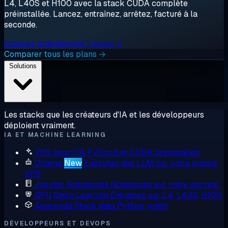
L4, L40S et H100 avec la stack CUDA complète
préinstallée. Lancez, entraînez, arrêtez, facturé à la
seconde.
Essayez gratuitement 1 heure →
Comparer tous les plans →
Solutions
Les stacks que les créateurs d'IA et les développeurs
déploient vraiment.
IA ET MACHINE LEARNING
VPS pour l'IA
PyTorch et CUDA préinstallés
Ollama
New
Exécutez des LLM sur votre propre
VPS
Jupyter Notebooks
Notebooks sur votre serveur
GPU Deep Learning
Entraînez sur L4, L40S, H100
Anaconda
Stack data Python, prête
DÉVELOPPEURS ET DEVOPS