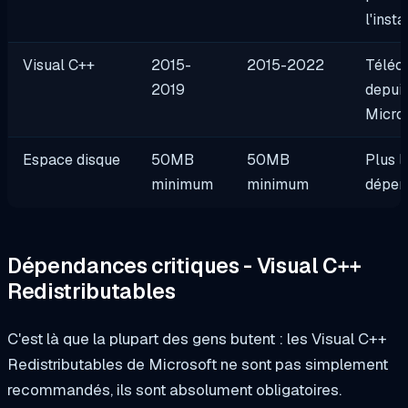
l'insta
Visual C++
2015-
2015-2022
Téléc
2019
depui
Micro
Espace disque
50MB
50MB
Plus l
minimum
minimum
dépen
Dépendances critiques - Visual C++
Redistributables
C'est là que la plupart des gens butent : les Visual C++
Redistributables de Microsoft ne sont pas simplement
recommandés, ils sont absolument obligatoires.