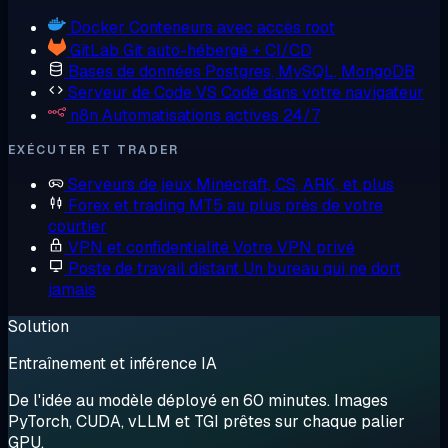
Docker
Conteneurs avec accès root
GitLab
Git auto-hébergé + CI/CD
Bases de données
Postgres, MySQL, MongoDB
Serveur de Code
VS Code dans votre navigateur
n8n
Automatisations actives 24/7
EXÉCUTER ET TRADER
Serveurs de jeux
Minecraft, CS, ARK, et plus
Forex et trading
MT5 au plus près de votre
courtier
VPN et confidentialité
Votre VPN privé
Poste de travail distant
Un bureau qui ne dort
jamais
Solution
Entraînement et inférence IA
De l'idée au modèle déployé en 60 minutes. Images
PyTorch, CUDA, vLLM et TGI prêtes sur chaque palier
GPU.